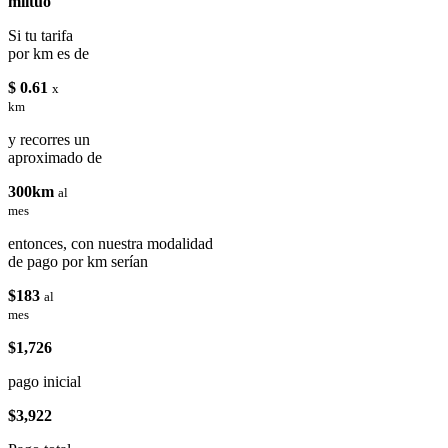
miituo
Si tu tarifa
por km es de
$ 0.61
x
km
y recorres un
aproximado de
300km
al
mes
entonces, con nuestra modalidad
de pago por km serían
$183
al
mes
$1,726
pago inicial
$3,922