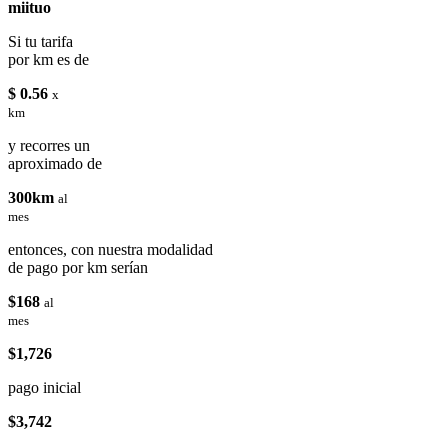
miituo
Si tu tarifa
por km es de
$ 0.56
x
km
y recorres un
aproximado de
300km
al
mes
entonces, con nuestra modalidad
de pago por km serían
$168
al
mes
$1,726
pago inicial
$3,742