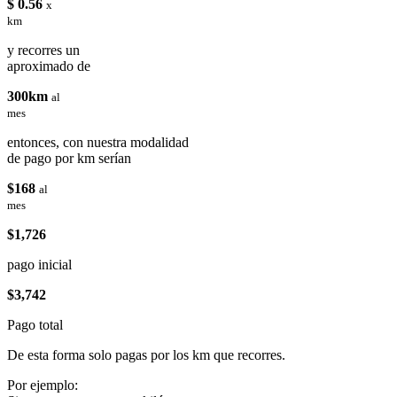
$ 0.56
x
km
y recorres un
aproximado de
300km
al
mes
entonces, con nuestra modalidad
de pago por km serían
$168
al
mes
$1,726
pago inicial
$3,742
Pago total
De esta forma solo pagas por los km que recorres.
Por ejemplo: