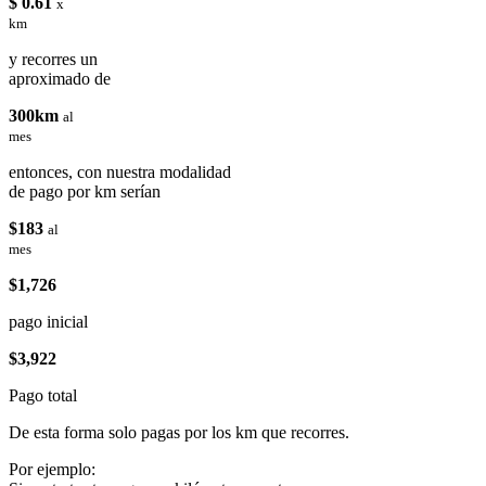
$ 0.61
x
km
y recorres un
aproximado de
300km
al
mes
entonces, con nuestra modalidad
de pago por km serían
$183
al
mes
$1,726
pago inicial
$3,922
Pago total
De esta forma solo pagas por los km que recorres.
Por ejemplo: