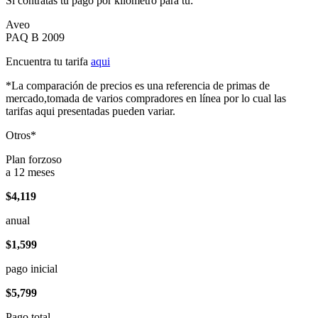
Si contratas tu pago por kilómetro para tu:
Aveo
PAQ B 2009
Encuentra tu tarifa
aqui
*La comparación de precios es una referencia de primas de
mercado,tomada de varios compradores en línea por lo cual las
tarifas aqui presentadas pueden variar.
Otros*
Plan forzoso
a 12 meses
$4,119
anual
$1,599
pago inicial
$5,799
Pago total