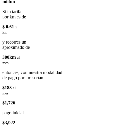
miituo
Si tu tarifa
por km es de
$ 0.61
x
km
y recorres un
aproximado de
300km
al
mes
entonces, con nuestra modalidad
de pago por km serían
$183
al
mes
$1,726
pago inicial
$3,922