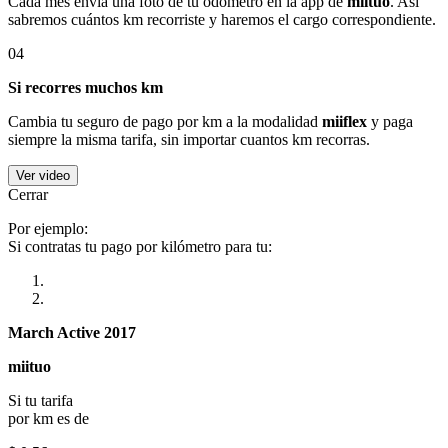
Cada mes envía una foto de tu odómetro en la app de
miituo
. Así
sabremos cuántos km recorriste y haremos el cargo correspondiente.
04
Si recorres muchos km
Cambia tu seguro de pago por km a la modalidad
miiflex
y paga
siempre la misma tarifa, sin importar cuantos km recorras.
Ver video
Cerrar
Por ejemplo:
Si contratas tu pago por kilómetro para tu:
March Active 2017
miituo
Si tu tarifa
por km es de