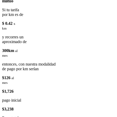
miituo
Si tu tarifa
por km es de
$ 0.42
x
km
y recorres un
aproximado de
300km
al
mes
entonces, con nuestra modalidad
de pago por km serían
$126
al
mes
$1,726
pago inicial
$3,238