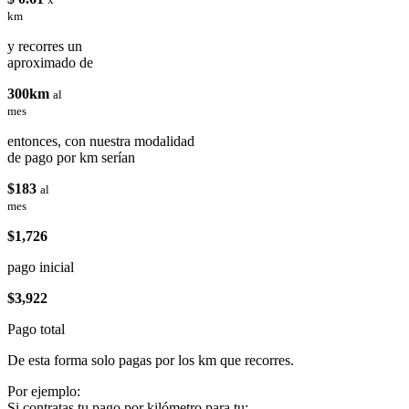
km
y recorres un
aproximado de
300km
al
mes
entonces, con nuestra modalidad
de pago por km serían
$183
al
mes
$1,726
pago inicial
$3,922
Pago total
De esta forma solo pagas por los km que recorres.
Por ejemplo:
Si contratas tu pago por kilómetro para tu: