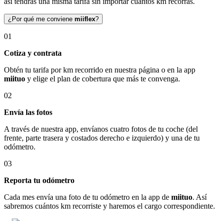
así tendrás una misma tarifa sin importar cuántos km recorras.
¿Por qué me conviene
miiflex
?
01
Cotiza y contrata
Obtén tu tarifa por km recorrido en nuestra página o en la app
miituo
y elige el plan de cobertura que más te convenga.
02
Envía las fotos
A través de nuestra app, envíanos cuatro fotos de tu coche (del
frente, parte trasera y costados derecho e izquierdo) y una de tu
odómetro.
03
Reporta tu odómetro
Cada mes envía una foto de tu odómetro en la app de
miituo
. Así
sabremos cuántos km recorriste y haremos el cargo correspondiente.