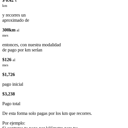
$ 0.42
x
km
y recorres un
aproximado de
300km
al
mes
entonces, con nuestra modalidad
de pago por km serían
$126
al
mes
$1,726
pago inicial
$3,238
Pago total
De esta forma solo pagas por los km que recorres.
Por ejemplo: