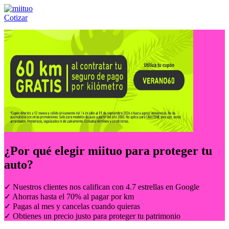
Cotizar
Llámanos al:
(55) 84-21-05-00
ó
800-953-00-59
¿Por qué elegir
miituo
para proteger tu
auto?
✓ Nuestros clientes nos califican con 4.7 estrellas en Google
✓ Ahorras hasta el 70% al pagar por km
✓ Pagas al mes y cancelas cuando quieras
✓ Obtienes un precio justo para proteger tu patrimonio