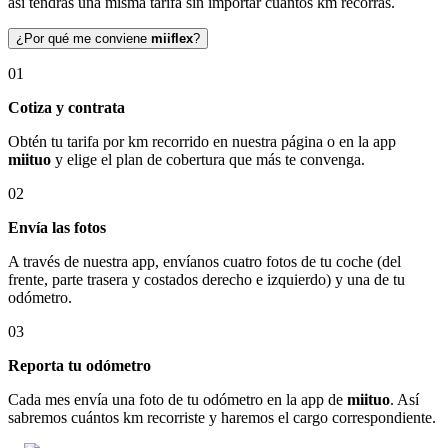
así tendrás una misma tarifa sin importar cuántos km recorras.
¿Por qué me conviene
miiflex
?
01
Cotiza y contrata
Obtén tu tarifa por km recorrido en nuestra página o en la app
miituo
y elige el plan de cobertura que más te convenga.
02
Envía las fotos
A través de nuestra app, envíanos cuatro fotos de tu coche (del
frente, parte trasera y costados derecho e izquierdo) y una de tu
odómetro.
03
Reporta tu odómetro
Cada mes envía una foto de tu odómetro en la app de
miituo
. Así
sabremos cuántos km recorriste y haremos el cargo correspondiente.