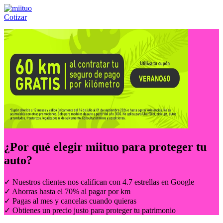
Cotizar
Llámanos al:
(55) 84-21-05-00
ó
800-953-00-59
¿Por qué elegir
miituo
para proteger tu
auto?
✓ Nuestros clientes nos califican con 4.7 estrellas en Google
✓ Ahorras hasta el 70% al pagar por km
✓ Pagas al mes y cancelas cuando quieras
✓ Obtienes un precio justo para proteger tu patrimonio