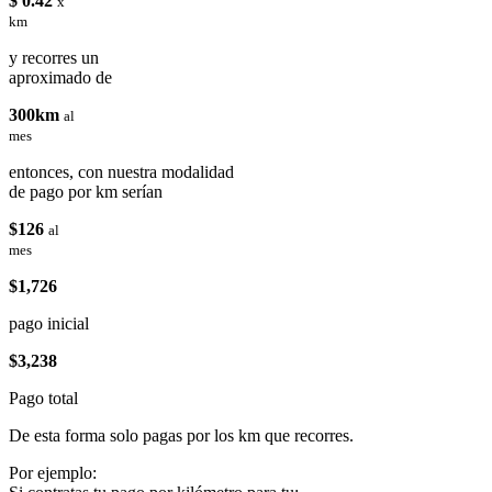
$ 0.42
x
km
y recorres un
aproximado de
300km
al
mes
entonces, con nuestra modalidad
de pago por km serían
$126
al
mes
$1,726
pago inicial
$3,238
Pago total
De esta forma solo pagas por los km que recorres.
Por ejemplo: