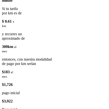
miituo
Si tu tarifa
por km es de
$ 0.61
x
km
y recorres un
aproximado de
300km
al
mes
entonces, con nuestra modalidad
de pago por km serían
$183
al
mes
$1,726
pago inicial
$3,922