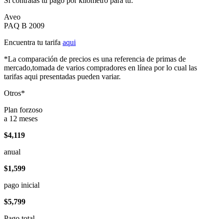
Si contratas tu pago por kilómetro para tu:
Aveo
PAQ B 2009
Encuentra tu tarifa
aqui
*La comparación de precios es una referencia de primas de
mercado,tomada de varios compradores en línea por lo cual las
tarifas aqui presentadas pueden variar.
Otros*
Plan forzoso
a 12 meses
$4,119
anual
$1,599
pago inicial
$5,799
Pago total