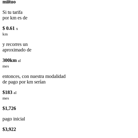
miituo
Si tu tarifa
por km es de
$ 0.61
x
km
y recorres un
aproximado de
300km
al
mes
entonces, con nuestra modalidad
de pago por km serían
$183
al
mes
$1,726
pago inicial
$3,922