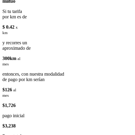
miituo
Si tu tarifa
por km es de
$ 0.42
x
km
y recorres un
aproximado de
300km
al
mes
entonces, con nuestra modalidad
de pago por km serían
$126
al
mes
$1,726
pago inicial
$3,238