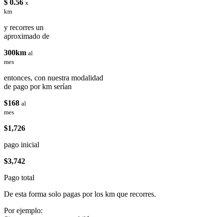
$ 0.56
x
km
y recorres un
aproximado de
300km
al
mes
entonces, con nuestra modalidad
de pago por km serían
$168
al
mes
$1,726
pago inicial
$3,742
Pago total
De esta forma solo pagas por los km que recorres.
Por ejemplo: