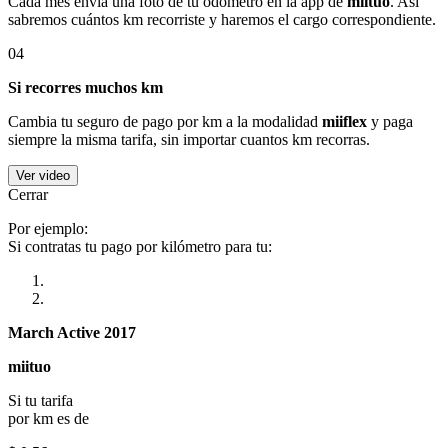
Cada mes envía una foto de tu odómetro en la app de
miituo
. Así
sabremos cuántos km recorriste y haremos el cargo correspondiente.
04
Si recorres muchos km
Cambia tu seguro de pago por km a la modalidad
miiflex
y paga
siempre la misma tarifa, sin importar cuantos km recorras.
Ver video
Cerrar
Por ejemplo:
Si contratas tu pago por kilómetro para tu:
March Active 2017
miituo
Si tu tarifa
por km es de