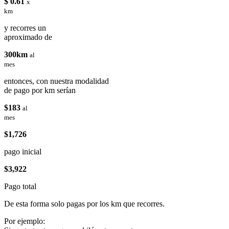
$ 0.61
x
km
y recorres un
aproximado de
300km
al
mes
entonces, con nuestra modalidad
de pago por km serían
$183
al
mes
$1,726
pago inicial
$3,922
Pago total
De esta forma solo pagas por los km que recorres.
Por ejemplo: