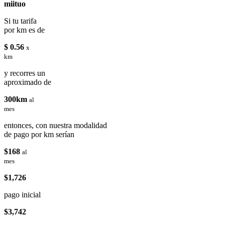
miituo
Si tu tarifa
por km es de
$ 0.56
x
km
y recorres un
aproximado de
300km
al
mes
entonces, con nuestra modalidad
de pago por km serían
$168
al
mes
$1,726
pago inicial
$3,742