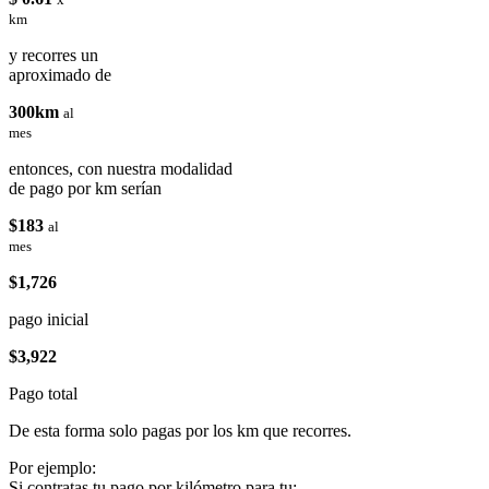
km
y recorres un
aproximado de
300km
al
mes
entonces, con nuestra modalidad
de pago por km serían
$183
al
mes
$1,726
pago inicial
$3,922
Pago total
De esta forma solo pagas por los km que recorres.
Por ejemplo:
Si contratas tu pago por kilómetro para tu: