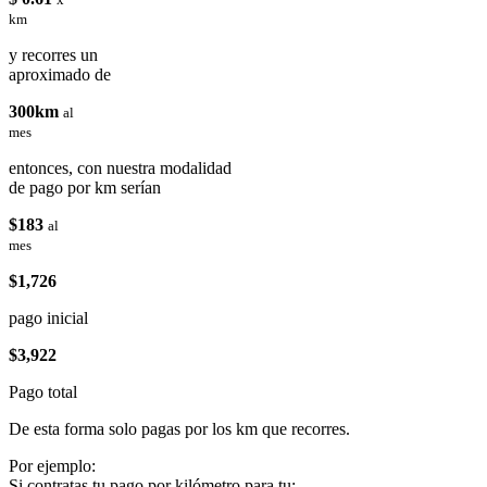
km
y recorres un
aproximado de
300km
al
mes
entonces, con nuestra modalidad
de pago por km serían
$183
al
mes
$1,726
pago inicial
$3,922
Pago total
De esta forma solo pagas por los km que recorres.
Por ejemplo:
Si contratas tu pago por kilómetro para tu: