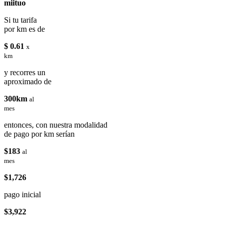
miituo
Si tu tarifa
por km es de
$ 0.61
x
km
y recorres un
aproximado de
300km
al
mes
entonces, con nuestra modalidad
de pago por km serían
$183
al
mes
$1,726
pago inicial
$3,922