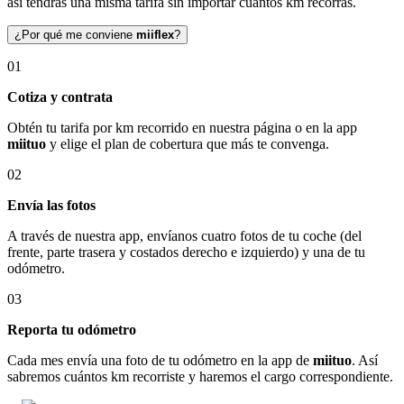
así tendrás una misma tarifa sin importar cuántos km recorras.
¿Por qué me conviene
miiflex
?
01
Cotiza y contrata
Obtén tu tarifa por km recorrido en nuestra página o en la app
miituo
y elige el plan de cobertura que más te convenga.
02
Envía las fotos
A través de nuestra app, envíanos cuatro fotos de tu coche (del
frente, parte trasera y costados derecho e izquierdo) y una de tu
odómetro.
03
Reporta tu odómetro
Cada mes envía una foto de tu odómetro en la app de
miituo
. Así
sabremos cuántos km recorriste y haremos el cargo correspondiente.