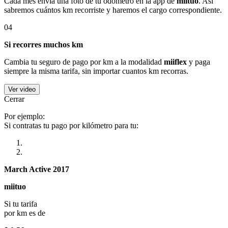
Cada mes envía una foto de tu odómetro en la app de
miituo
. Así
sabremos cuántos km recorriste y haremos el cargo correspondiente.
04
Si recorres muchos km
Cambia tu seguro de pago por km a la modalidad
miiflex
y paga
siempre la misma tarifa, sin importar cuantos km recorras.
Ver video
Cerrar
Por ejemplo:
Si contratas tu pago por kilómetro para tu:
March Active 2017
miituo
Si tu tarifa
por km es de