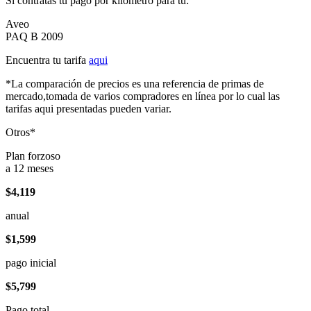
Si contratas tu pago por kilómetro para tu:
Aveo
PAQ B 2009
Encuentra tu tarifa
aqui
*La comparación de precios es una referencia de primas de
mercado,tomada de varios compradores en línea por lo cual las
tarifas aqui presentadas pueden variar.
Otros*
Plan forzoso
a 12 meses
$4,119
anual
$1,599
pago inicial
$5,799
Pago total