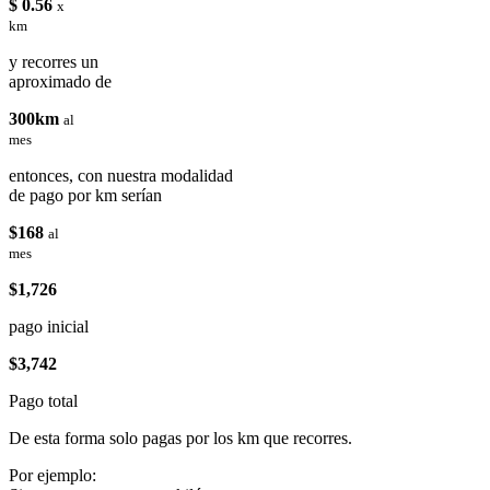
$ 0.56
x
km
y recorres un
aproximado de
300km
al
mes
entonces, con nuestra modalidad
de pago por km serían
$168
al
mes
$1,726
pago inicial
$3,742
Pago total
De esta forma solo pagas por los km que recorres.
Por ejemplo: