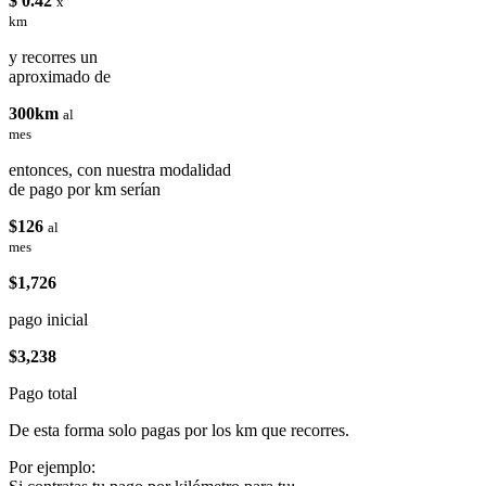
$ 0.42
x
km
y recorres un
aproximado de
300km
al
mes
entonces, con nuestra modalidad
de pago por km serían
$126
al
mes
$1,726
pago inicial
$3,238
Pago total
De esta forma solo pagas por los km que recorres.
Por ejemplo: