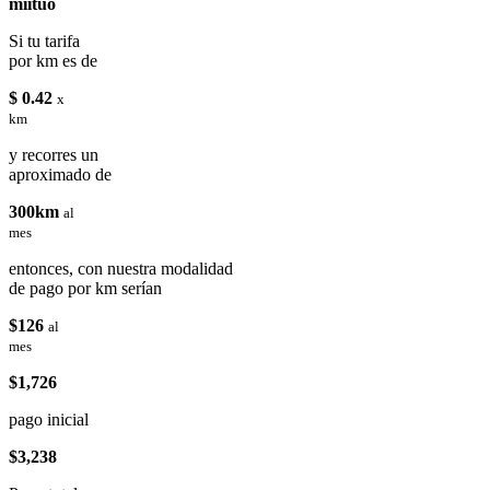
miituo
Si tu tarifa
por km es de
$ 0.42
x
km
y recorres un
aproximado de
300km
al
mes
entonces, con nuestra modalidad
de pago por km serían
$126
al
mes
$1,726
pago inicial
$3,238