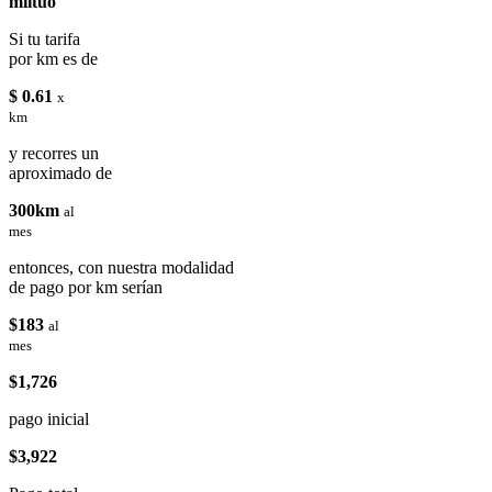
miituo
Si tu tarifa
por km es de
$ 0.61
x
km
y recorres un
aproximado de
300km
al
mes
entonces, con nuestra modalidad
de pago por km serían
$183
al
mes
$1,726
pago inicial
$3,922