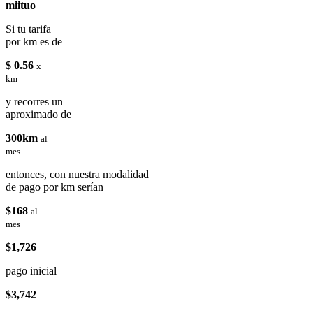
miituo
Si tu tarifa
por km es de
$ 0.56
x
km
y recorres un
aproximado de
300km
al
mes
entonces, con nuestra modalidad
de pago por km serían
$168
al
mes
$1,726
pago inicial
$3,742