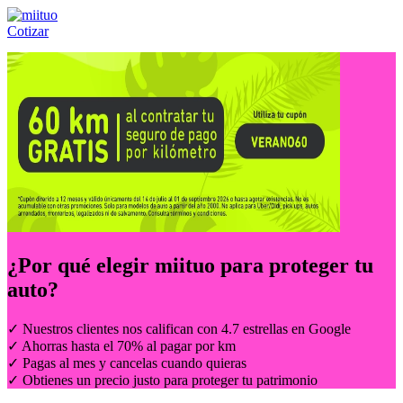
Cotizar
Llámanos al:
(55) 84-21-05-00
ó
800-953-00-59
¿Por qué elegir
miituo
para proteger tu
auto?
✓ Nuestros clientes nos califican con 4.7 estrellas en Google
✓ Ahorras hasta el 70% al pagar por km
✓ Pagas al mes y cancelas cuando quieras
✓ Obtienes un precio justo para proteger tu patrimonio