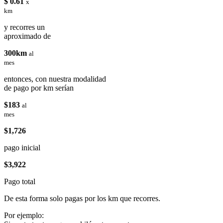
$ 0.61
x
km
y recorres un
aproximado de
300km
al
mes
entonces, con nuestra modalidad
de pago por km serían
$183
al
mes
$1,726
pago inicial
$3,922
Pago total
De esta forma solo pagas por los km que recorres.
Por ejemplo: