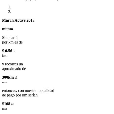
March Active 2017
miituo
Si tu tarifa
por km es de
$ 0.56
x
km
y recorres un
aproximado de
300km
al
mes
entonces, con nuestra modalidad
de pago por km serían
$168
al
mes