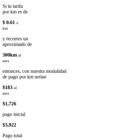
Si tu tarifa
por km es de
$ 0.61
x
km
y recorres un
aproximado de
300km
al
mes
entonces, con nuestra modalidad
de pago por km serían
$183
al
mes
$1,726
pago inicial
$3,922
Pago total