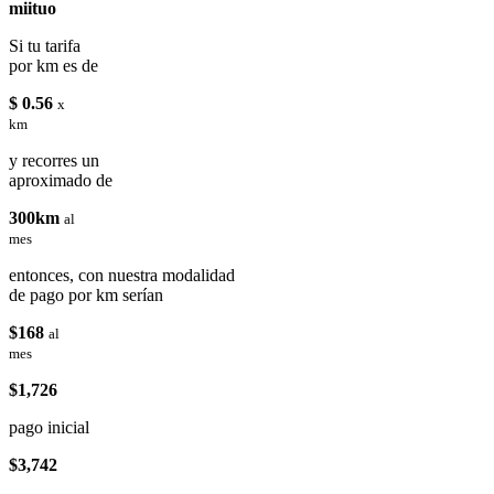
miituo
Si tu tarifa
por km es de
$ 0.56
x
km
y recorres un
aproximado de
300km
al
mes
entonces, con nuestra modalidad
de pago por km serían
$168
al
mes
$1,726
pago inicial
$3,742