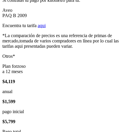
Si contratas tu pago por kilómetro para tu:
Aveo
PAQ B 2009
Encuentra tu tarifa
aqui
*La comparación de precios es una referencia de primas de
mercado,tomada de varios compradores en línea por lo cual las
tarifas aqui presentadas pueden variar.
Otros*
Plan forzoso
a 12 meses
$4,119
anual
$1,599
pago inicial
$5,799
Pago total