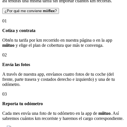
así tendrás una misma tarifa sin importar cuántos km recorras.
¿Por qué me conviene
miiflex
?
01
Cotiza y contrata
Obtén tu tarifa por km recorrido en nuestra página o en la app
miituo
y elige el plan de cobertura que más te convenga.
02
Envía las fotos
A través de nuestra app, envíanos cuatro fotos de tu coche (del
frente, parte trasera y costados derecho e izquierdo) y una de tu
odómetro.
03
Reporta tu odómetro
Cada mes envía una foto de tu odómetro en la app de
miituo
. Así
sabremos cuántos km recorriste y haremos el cargo correspondiente.