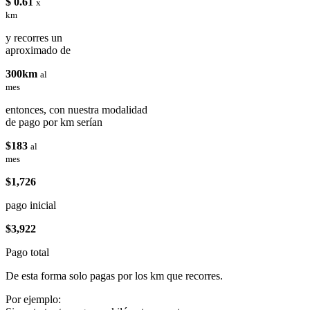
$ 0.61
x
km
y recorres un
aproximado de
300km
al
mes
entonces, con nuestra modalidad
de pago por km serían
$183
al
mes
$1,726
pago inicial
$3,922
Pago total
De esta forma solo pagas por los km que recorres.
Por ejemplo: