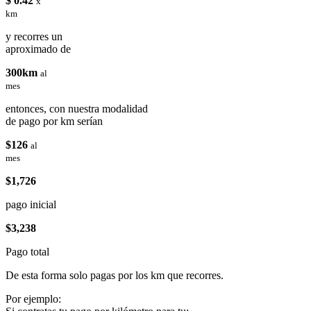
$ 0.42
x
km
y recorres un
aproximado de
300km
al
mes
entonces, con nuestra modalidad
de pago por km serían
$126
al
mes
$1,726
pago inicial
$3,238
Pago total
De esta forma solo pagas por los km que recorres.
Por ejemplo: