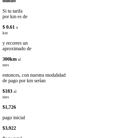
miituo
Si tu tarifa
por km es de
$ 0.61
x
km
y recorres un
aproximado de
300km
al
mes
entonces, con nuestra modalidad
de pago por km serían
$183
al
mes
$1,726
pago inicial
$3,922