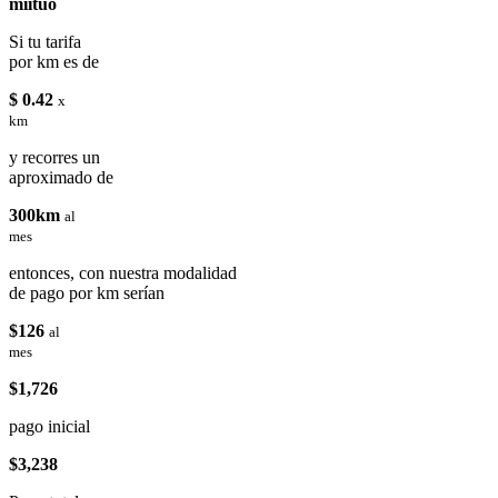
miituo
Si tu tarifa
por km es de
$ 0.42
x
km
y recorres un
aproximado de
300km
al
mes
entonces, con nuestra modalidad
de pago por km serían
$126
al
mes
$1,726
pago inicial
$3,238