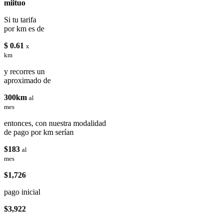
miituo
Si tu tarifa
por km es de
$ 0.61
x
km
y recorres un
aproximado de
300km
al
mes
entonces, con nuestra modalidad
de pago por km serían
$183
al
mes
$1,726
pago inicial
$3,922