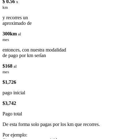
$ 0.56
x
km
y recorres un
aproximado de
300km
al
mes
entonces, con nuestra modalidad
de pago por km serían
$168
al
mes
$1,726
pago inicial
$3,742
Pago total
De esta forma solo pagas por los km que recorres.
Por ejemplo: