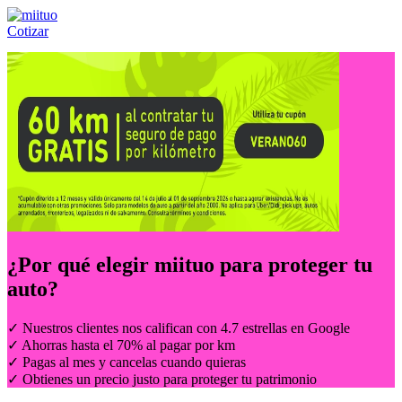
Cotizar
Llámanos al:
(55) 84-21-05-00
ó
800-953-00-59
¿Por qué elegir
miituo
para proteger tu
auto?
✓ Nuestros clientes nos califican con 4.7 estrellas en Google
✓ Ahorras hasta el 70% al pagar por km
✓ Pagas al mes y cancelas cuando quieras
✓ Obtienes un precio justo para proteger tu patrimonio