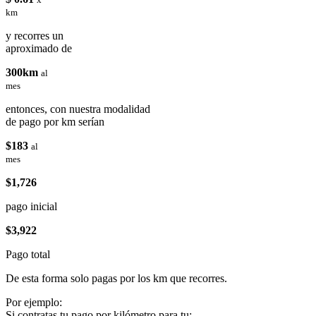
km
y recorres un
aproximado de
300km
al
mes
entonces, con nuestra modalidad
de pago por km serían
$183
al
mes
$1,726
pago inicial
$3,922
Pago total
De esta forma solo pagas por los km que recorres.
Por ejemplo:
Si contratas tu pago por kilómetro para tu: