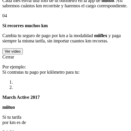
Cada mes envía una foto de tu odómetro en la app de
miituo
. Así
sabremos cuántos km recorriste y haremos el cargo correspondiente.
04
Si recorres muchos km
Cambia tu seguro de pago por km a la modalidad
miiflex
y paga
siempre la misma tarifa, sin importar cuantos km recorras.
Ver video
Cerrar
Por ejemplo:
Si contratas tu pago por kilómetro para tu:
March Active 2017
miituo
Si tu tarifa
por km es de