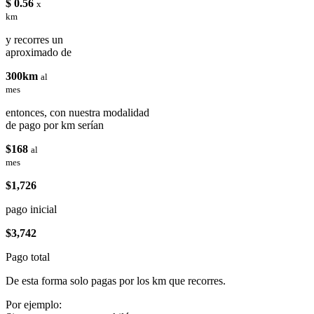
$ 0.56
x
km
y recorres un
aproximado de
300km
al
mes
entonces, con nuestra modalidad
de pago por km serían
$168
al
mes
$1,726
pago inicial
$3,742
Pago total
De esta forma solo pagas por los km que recorres.
Por ejemplo: