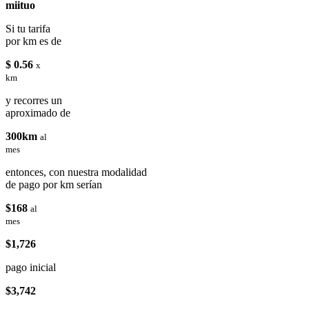
miituo
Si tu tarifa
por km es de
$ 0.56
x
km
y recorres un
aproximado de
300km
al
mes
entonces, con nuestra modalidad
de pago por km serían
$168
al
mes
$1,726
pago inicial
$3,742