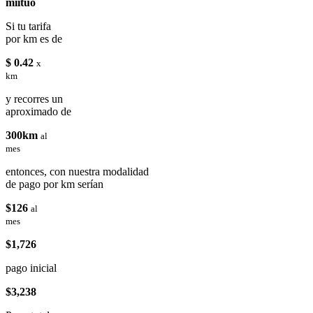
miituo
Si tu tarifa
por km es de
$ 0.42
x
km
y recorres un
aproximado de
300km
al
mes
entonces, con nuestra modalidad
de pago por km serían
$126
al
mes
$1,726
pago inicial
$3,238