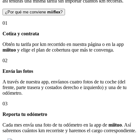
así tendrás una misma tarifa sin importar cuántos km recorras.
¿Por qué me conviene
miiflex
?
01
Cotiza y contrata
Obtén tu tarifa por km recorrido en nuestra página o en la app
miituo
y elige el plan de cobertura que más te convenga.
02
Envía las fotos
A través de nuestra app, envíanos cuatro fotos de tu coche (del
frente, parte trasera y costados derecho e izquierdo) y una de tu
odómetro.
03
Reporta tu odómetro
Cada mes envía una foto de tu odómetro en la app de
miituo
. Así
sabremos cuántos km recorriste y haremos el cargo correspondiente.