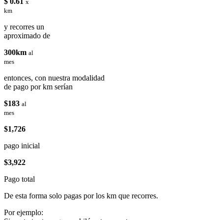
$ 0.61
x
km
y recorres un
aproximado de
300km
al
mes
entonces, con nuestra modalidad
de pago por km serían
$183
al
mes
$1,726
pago inicial
$3,922
Pago total
De esta forma solo pagas por los km que recorres.
Por ejemplo: