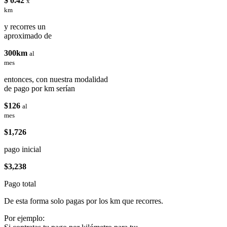
$ 0.42
x
km
y recorres un
aproximado de
300km
al
mes
entonces, con nuestra modalidad
de pago por km serían
$126
al
mes
$1,726
pago inicial
$3,238
Pago total
De esta forma solo pagas por los km que recorres.
Por ejemplo: