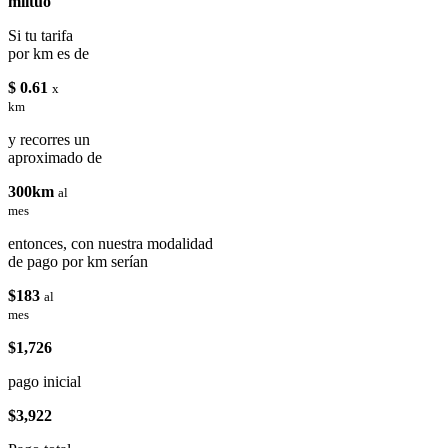
miituo
Si tu tarifa
por km es de
$ 0.61
x
km
y recorres un
aproximado de
300km
al
mes
entonces, con nuestra modalidad
de pago por km serían
$183
al
mes
$1,726
pago inicial
$3,922