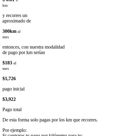
km
y recorres un
aproximado de
300km
al
mes
entonces, con nuestra modalidad
de pago por km serían
$183
al
mes
$1,726
pago inicial
$3,922
Pago total
De esta forma solo pagas por los km que recorres.
Por ejemplo:
Si contratas tu pago por kilómetro para tu: