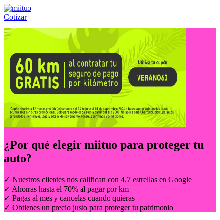
Cotizar
Llámanos al:
(55) 84-21-05-00
ó
800-953-00-59
¿Por qué elegir
miituo
para proteger tu
auto?
✓ Nuestros clientes nos califican con 4.7 estrellas en Google
✓ Ahorras hasta el 70% al pagar por km
✓ Pagas al mes y cancelas cuando quieras
✓ Obtienes un precio justo para proteger tu patrimonio