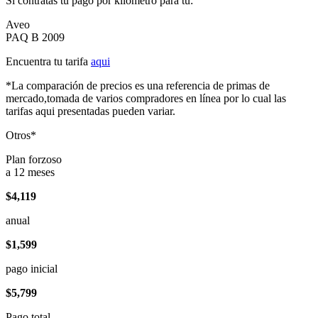
Si contratas tu pago por kilómetro para tu:
Aveo
PAQ B 2009
Encuentra tu tarifa
aqui
*La comparación de precios es una referencia de primas de
mercado,tomada de varios compradores en línea por lo cual las
tarifas aqui presentadas pueden variar.
Otros*
Plan forzoso
a 12 meses
$4,119
anual
$1,599
pago inicial
$5,799
Pago total