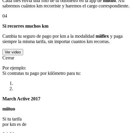
Cada mes envía una foto de tu odómetro en la app de
miituo
. Así
sabremos cuántos km recorriste y haremos el cargo correspondiente.
04
Si recorres muchos km
Cambia tu seguro de pago por km a la modalidad
miiflex
y paga
siempre la misma tarifa, sin importar cuantos km recorras.
Ver video
Cerrar
Por ejemplo:
Si contratas tu pago por kilómetro para tu:
March Active 2017
miituo
Si tu tarifa
por km es de