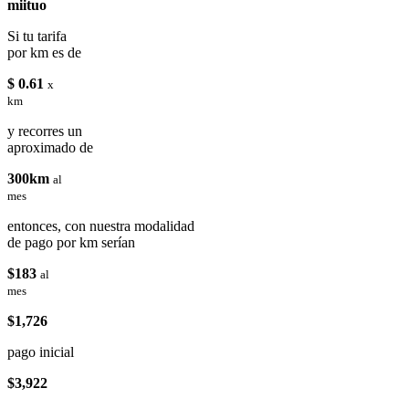
miituo
Si tu tarifa
por km es de
$ 0.61
x
km
y recorres un
aproximado de
300km
al
mes
entonces, con nuestra modalidad
de pago por km serían
$183
al
mes
$1,726
pago inicial
$3,922