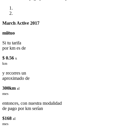
March Active 2017
miituo
Si tu tarifa
por km es de
$ 0.56
x
km
y recorres un
aproximado de
300km
al
mes
entonces, con nuestra modalidad
de pago por km serían
$168
al
mes