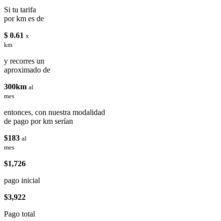
Si tu tarifa
por km es de
$ 0.61
x
km
y recorres un
aproximado de
300km
al
mes
entonces, con nuestra modalidad
de pago por km serían
$183
al
mes
$1,726
pago inicial
$3,922
Pago total