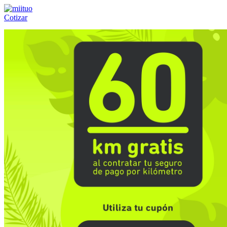
Cotizar
Llámanos al:
(55) 84-21-05-00
ó
800-953-00-59