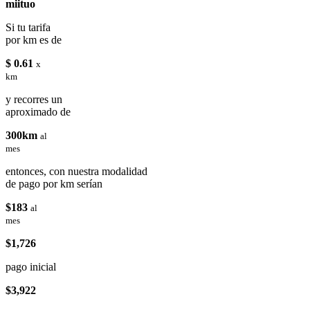
miituo
Si tu tarifa
por km es de
$ 0.61
x
km
y recorres un
aproximado de
300km
al
mes
entonces, con nuestra modalidad
de pago por km serían
$183
al
mes
$1,726
pago inicial
$3,922