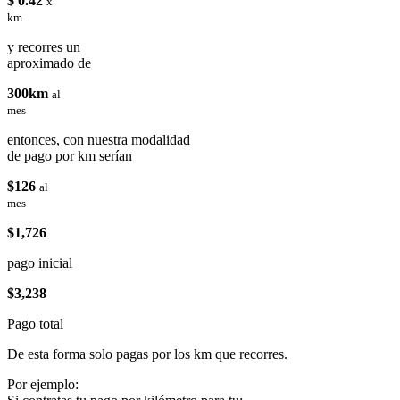
$ 0.42
x
km
y recorres un
aproximado de
300km
al
mes
entonces, con nuestra modalidad
de pago por km serían
$126
al
mes
$1,726
pago inicial
$3,238
Pago total
De esta forma solo pagas por los km que recorres.
Por ejemplo: