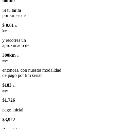
miituo
Si tu tarifa
por km es de
$ 0.61
x
km
y recorres un
aproximado de
300km
al
mes
entonces, con nuestra modalidad
de pago por km serían
$183
al
mes
$1,726
pago inicial
$3,922