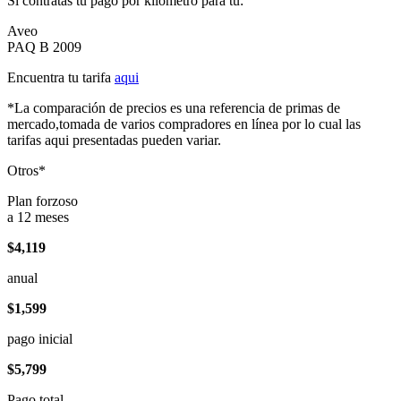
Si contratas tu pago por kilómetro para tu:
Aveo
PAQ B 2009
Encuentra tu tarifa
aqui
*La comparación de precios es una referencia de primas de
mercado,tomada de varios compradores en línea por lo cual las
tarifas aqui presentadas pueden variar.
Otros*
Plan forzoso
a 12 meses
$4,119
anual
$1,599
pago inicial
$5,799
Pago total