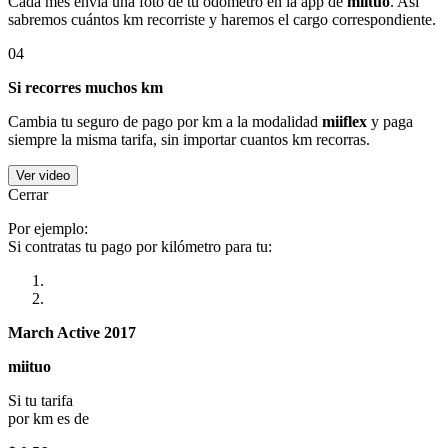
Cada mes envía una foto de tu odómetro en la app de
miituo
. Así
sabremos cuántos km recorriste y haremos el cargo correspondiente.
04
Si recorres muchos km
Cambia tu seguro de pago por km a la modalidad
miiflex
y paga
siempre la misma tarifa, sin importar cuantos km recorras.
Ver video
Cerrar
Por ejemplo:
Si contratas tu pago por kilómetro para tu:
March Active 2017
miituo
Si tu tarifa
por km es de