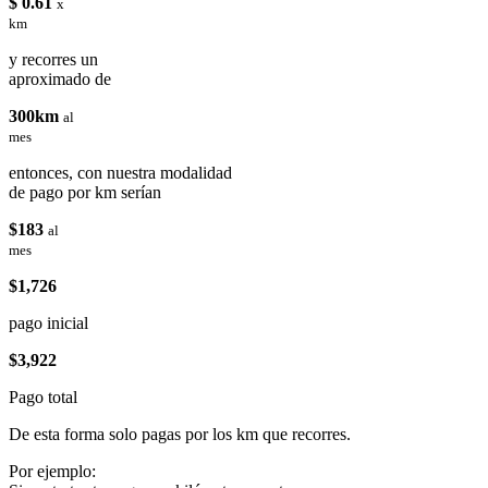
$ 0.61
x
km
y recorres un
aproximado de
300km
al
mes
entonces, con nuestra modalidad
de pago por km serían
$183
al
mes
$1,726
pago inicial
$3,922
Pago total
De esta forma solo pagas por los km que recorres.
Por ejemplo: