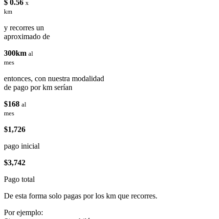
$ 0.56
x
km
y recorres un
aproximado de
300km
al
mes
entonces, con nuestra modalidad
de pago por km serían
$168
al
mes
$1,726
pago inicial
$3,742
Pago total
De esta forma solo pagas por los km que recorres.
Por ejemplo: