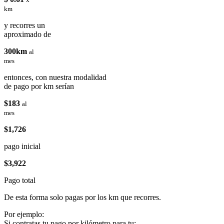
km
y recorres un
aproximado de
300km
al
mes
entonces, con nuestra modalidad
de pago por km serían
$183
al
mes
$1,726
pago inicial
$3,922
Pago total
De esta forma solo pagas por los km que recorres.
Por ejemplo:
Si contratas tu pago por kilómetro para tu: