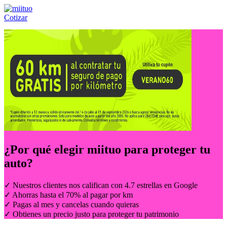
Cotizar
Llámanos al:
(55) 84-21-05-00
ó
800-953-00-59
¿Por qué elegir
miituo
para proteger tu
auto?
✓ Nuestros clientes nos califican con 4.7 estrellas en Google
✓ Ahorras hasta el 70% al pagar por km
✓ Pagas al mes y cancelas cuando quieras
✓ Obtienes un precio justo para proteger tu patrimonio