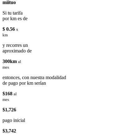
miituo
Si tu tarifa
por km es de
$ 0.56
x
km
y recorres un
aproximado de
300km
al
mes
entonces, con nuestra modalidad
de pago por km serían
$168
al
mes
$1,726
pago inicial
$3,742