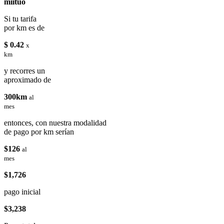
miituo
Si tu tarifa
por km es de
$ 0.42
x
km
y recorres un
aproximado de
300km
al
mes
entonces, con nuestra modalidad
de pago por km serían
$126
al
mes
$1,726
pago inicial
$3,238