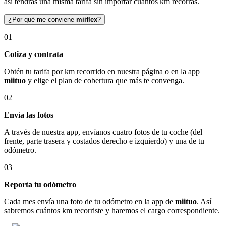
así tendrás una misma tarifa sin importar cuántos km recorras.
¿Por qué me conviene
miiflex
?
01
Cotiza y contrata
Obtén tu tarifa por km recorrido en nuestra página o en la app
miituo
y elige el plan de cobertura que más te convenga.
02
Envía las fotos
A través de nuestra app, envíanos cuatro fotos de tu coche (del
frente, parte trasera y costados derecho e izquierdo) y una de tu
odómetro.
03
Reporta tu odómetro
Cada mes envía una foto de tu odómetro en la app de
miituo
. Así
sabremos cuántos km recorriste y haremos el cargo correspondiente.