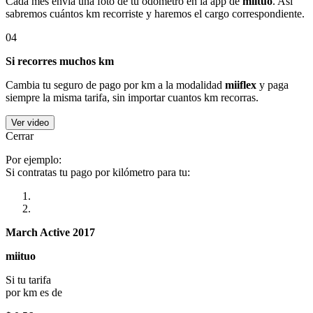
Cada mes envía una foto de tu odómetro en la app de
miituo
. Así
sabremos cuántos km recorriste y haremos el cargo correspondiente.
04
Si recorres muchos km
Cambia tu seguro de pago por km a la modalidad
miiflex
y paga
siempre la misma tarifa, sin importar cuantos km recorras.
Ver video
Cerrar
Por ejemplo:
Si contratas tu pago por kilómetro para tu:
March Active 2017
miituo
Si tu tarifa
por km es de