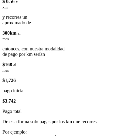
$ 0.56
x
km
y recorres un
aproximado de
300km
al
mes
entonces, con nuestra modalidad
de pago por km serían
$168
al
mes
$1,726
pago inicial
$3,742
Pago total
De esta forma solo pagas por los km que recorres.
Por ejemplo: