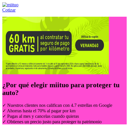
Cotizar
Llámanos al:
(55) 84-21-05-00
ó
800-953-00-59
¿Por qué elegir
miituo
para proteger tu
auto?
✓ Nuestros clientes nos califican con 4.7 estrellas en Google
✓ Ahorras hasta el 70% al pagar por km
✓ Pagas al mes y cancelas cuando quieras
✓ Obtienes un precio justo para proteger tu patrimonio