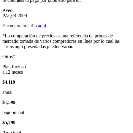
Si contratas tu pago por kilómetro para tu:
Aveo
PAQ B 2009
Encuentra tu tarifa
aqui
*La comparación de precios es una referencia de primas de
mercado,tomada de varios compradores en línea por lo cual las
tarifas aqui presentadas pueden variar.
Otros*
Plan forzoso
a 12 meses
$4,119
anual
$1,599
pago inicial
$5,799
Pago total