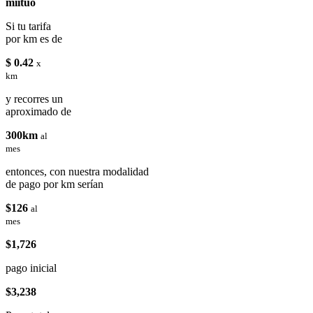
miituo
Si tu tarifa
por km es de
$ 0.42
x
km
y recorres un
aproximado de
300km
al
mes
entonces, con nuestra modalidad
de pago por km serían
$126
al
mes
$1,726
pago inicial
$3,238