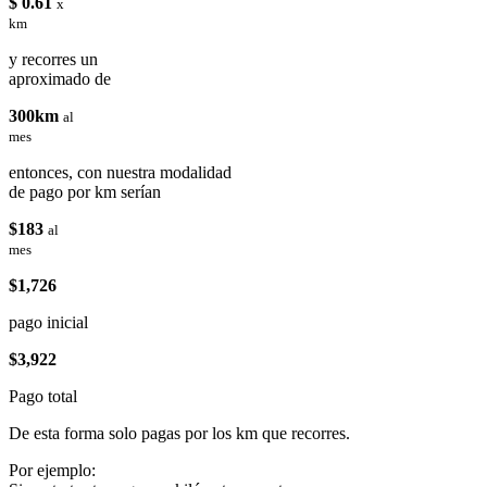
$ 0.61
x
km
y recorres un
aproximado de
300km
al
mes
entonces, con nuestra modalidad
de pago por km serían
$183
al
mes
$1,726
pago inicial
$3,922
Pago total
De esta forma solo pagas por los km que recorres.
Por ejemplo: