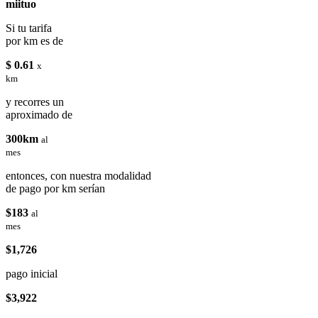
miituo
Si tu tarifa
por km es de
$ 0.61
x
km
y recorres un
aproximado de
300km
al
mes
entonces, con nuestra modalidad
de pago por km serían
$183
al
mes
$1,726
pago inicial
$3,922