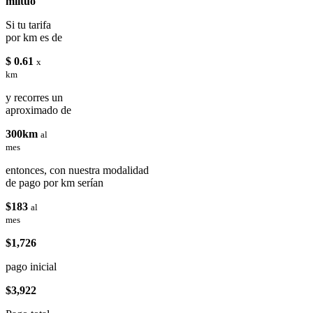
miituo
Si tu tarifa
por km es de
$ 0.61
x
km
y recorres un
aproximado de
300km
al
mes
entonces, con nuestra modalidad
de pago por km serían
$183
al
mes
$1,726
pago inicial
$3,922