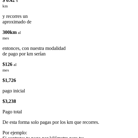
$ 0.42
x
km
y recorres un
aproximado de
300km
al
mes
entonces, con nuestra modalidad
de pago por km serían
$126
al
mes
$1,726
pago inicial
$3,238
Pago total
De esta forma solo pagas por los km que recorres.
Por ejemplo: