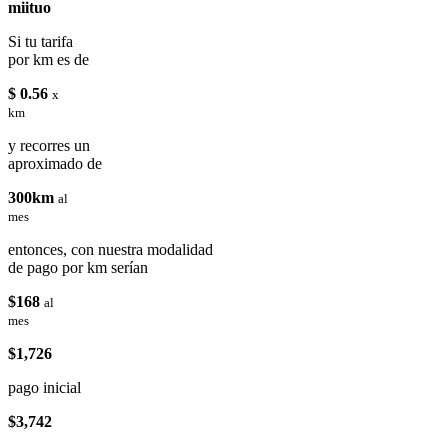
miituo
Si tu tarifa
por km es de
$ 0.56
x
km
y recorres un
aproximado de
300km
al
mes
entonces, con nuestra modalidad
de pago por km serían
$168
al
mes
$1,726
pago inicial
$3,742