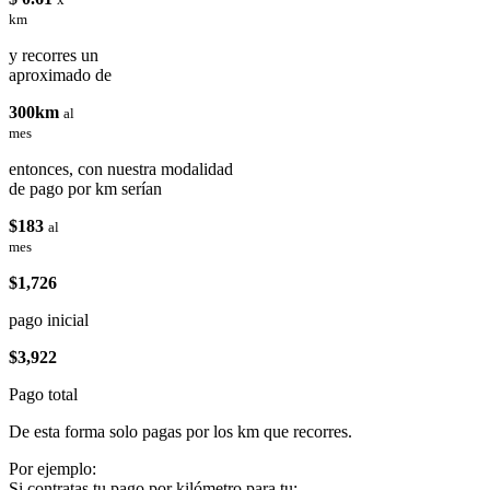
km
y recorres un
aproximado de
300km
al
mes
entonces, con nuestra modalidad
de pago por km serían
$183
al
mes
$1,726
pago inicial
$3,922
Pago total
De esta forma solo pagas por los km que recorres.
Por ejemplo:
Si contratas tu pago por kilómetro para tu: