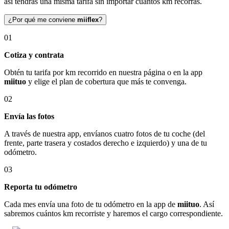
así tendrás una misma tarifa sin importar cuántos km recorras.
¿Por qué me conviene
miiflex
?
01
Cotiza y contrata
Obtén tu tarifa por km recorrido en nuestra página o en la app
miituo
y elige el plan de cobertura que más te convenga.
02
Envía las fotos
A través de nuestra app, envíanos cuatro fotos de tu coche (del
frente, parte trasera y costados derecho e izquierdo) y una de tu
odómetro.
03
Reporta tu odómetro
Cada mes envía una foto de tu odómetro en la app de
miituo
. Así
sabremos cuántos km recorriste y haremos el cargo correspondiente.