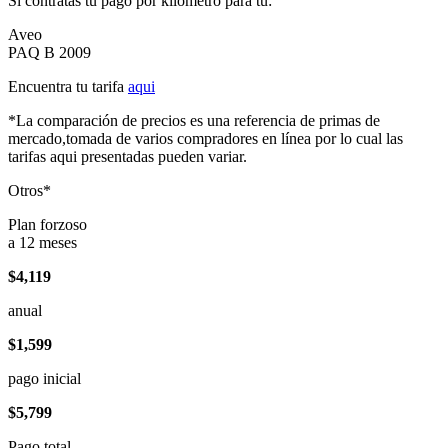
Si contratas tu pago por kilómetro para tu:
Aveo
PAQ B 2009
Encuentra tu tarifa
aqui
*La comparación de precios es una referencia de primas de
mercado,tomada de varios compradores en línea por lo cual las
tarifas aqui presentadas pueden variar.
Otros*
Plan forzoso
a 12 meses
$4,119
anual
$1,599
pago inicial
$5,799
Pago total