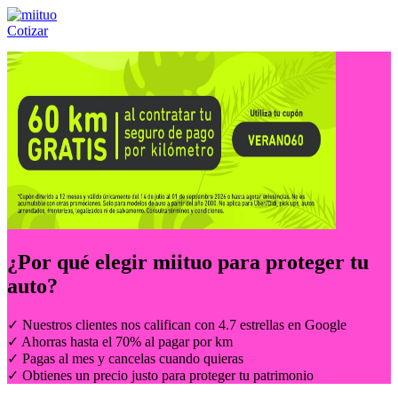
Cotizar
Llámanos al:
(55) 84-21-05-00
ó
800-953-00-59
¿Por qué elegir
miituo
para proteger tu
auto?
✓ Nuestros clientes nos califican con 4.7 estrellas en Google
✓ Ahorras hasta el 70% al pagar por km
✓ Pagas al mes y cancelas cuando quieras
✓ Obtienes un precio justo para proteger tu patrimonio