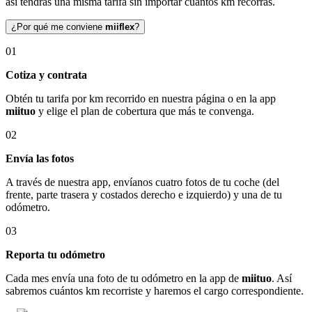
así tendrás una misma tarifa sin importar cuántos km recorras.
¿Por qué me conviene
miiflex
?
01
Cotiza y contrata
Obtén tu tarifa por km recorrido en nuestra página o en la app
miituo
y elige el plan de cobertura que más te convenga.
02
Envía las fotos
A través de nuestra app, envíanos cuatro fotos de tu coche (del
frente, parte trasera y costados derecho e izquierdo) y una de tu
odómetro.
03
Reporta tu odómetro
Cada mes envía una foto de tu odómetro en la app de
miituo
. Así
sabremos cuántos km recorriste y haremos el cargo correspondiente.