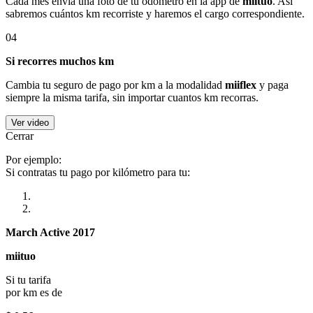
Cada mes envía una foto de tu odómetro en la app de
miituo
. Así
sabremos cuántos km recorriste y haremos el cargo correspondiente.
04
Si recorres muchos km
Cambia tu seguro de pago por km a la modalidad
miiflex
y paga
siempre la misma tarifa, sin importar cuantos km recorras.
Ver video
Cerrar
Por ejemplo:
Si contratas tu pago por kilómetro para tu:
March Active 2017
miituo
Si tu tarifa
por km es de