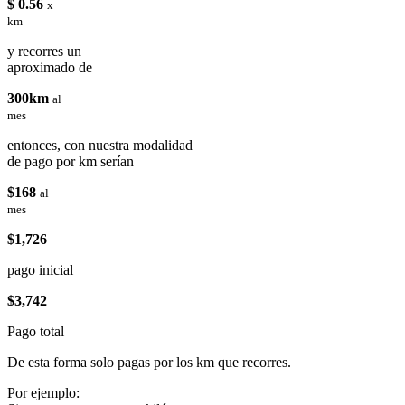
$ 0.56
x
km
y recorres un
aproximado de
300km
al
mes
entonces, con nuestra modalidad
de pago por km serían
$168
al
mes
$1,726
pago inicial
$3,742
Pago total
De esta forma solo pagas por los km que recorres.
Por ejemplo: