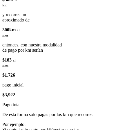
km
y recorres un
aproximado de
300km
al
mes
entonces, con nuestra modalidad
de pago por km serían
$183
al
mes
$1,726
pago inicial
$3,922
Pago total
De esta forma solo pagas por los km que recorres.
Por ejemplo:
Si contratas tu pago por kilómetro para tu: