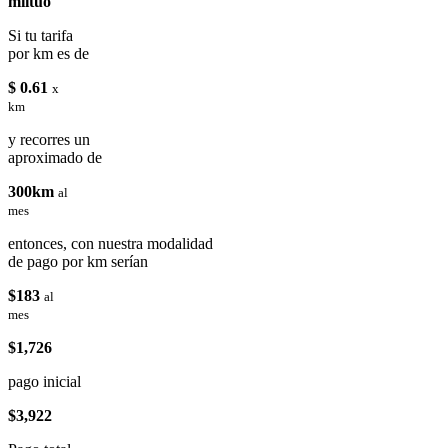
miituo
Si tu tarifa
por km es de
$ 0.61
x
km
y recorres un
aproximado de
300km
al
mes
entonces, con nuestra modalidad
de pago por km serían
$183
al
mes
$1,726
pago inicial
$3,922