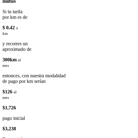
miituo
Si tu tarifa
por km es de
$ 0.42
x
km
y recorres un
aproximado de
300km
al
mes
entonces, con nuestra modalidad
de pago por km serían
$126
al
mes
$1,726
pago inicial
$3,238