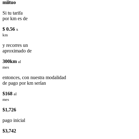
miituo
Si tu tarifa
por km es de
$ 0.56
x
km
y recorres un
aproximado de
300km
al
mes
entonces, con nuestra modalidad
de pago por km serían
$168
al
mes
$1,726
pago inicial
$3,742