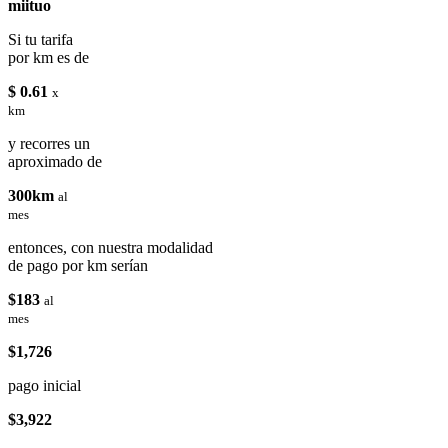
miituo
Si tu tarifa
por km es de
$ 0.61
x
km
y recorres un
aproximado de
300km
al
mes
entonces, con nuestra modalidad
de pago por km serían
$183
al
mes
$1,726
pago inicial
$3,922