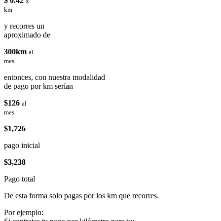
$ 0.42
x
km
y recorres un
aproximado de
300km
al
mes
entonces, con nuestra modalidad
de pago por km serían
$126
al
mes
$1,726
pago inicial
$3,238
Pago total
De esta forma solo pagas por los km que recorres.
Por ejemplo: