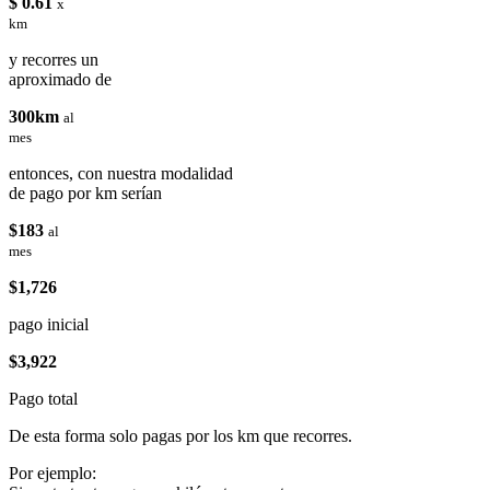
$ 0.61
x
km
y recorres un
aproximado de
300km
al
mes
entonces, con nuestra modalidad
de pago por km serían
$183
al
mes
$1,726
pago inicial
$3,922
Pago total
De esta forma solo pagas por los km que recorres.
Por ejemplo: