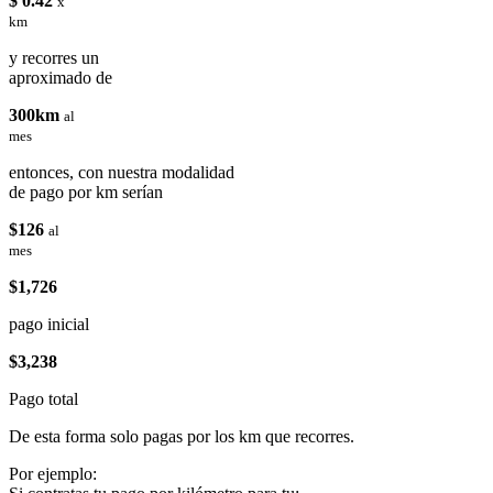
$ 0.42
x
km
y recorres un
aproximado de
300km
al
mes
entonces, con nuestra modalidad
de pago por km serían
$126
al
mes
$1,726
pago inicial
$3,238
Pago total
De esta forma solo pagas por los km que recorres.
Por ejemplo: