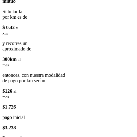
miituo
Si tu tarifa
por km es de
$ 0.42
x
km
y recorres un
aproximado de
300km
al
mes
entonces, con nuestra modalidad
de pago por km serían
$126
al
mes
$1,726
pago inicial
$3,238