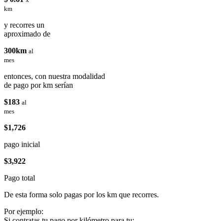
km
y recorres un
aproximado de
300km
al
mes
entonces, con nuestra modalidad
de pago por km serían
$183
al
mes
$1,726
pago inicial
$3,922
Pago total
De esta forma solo pagas por los km que recorres.
Por ejemplo:
Si contratas tu pago por kilómetro para tu: