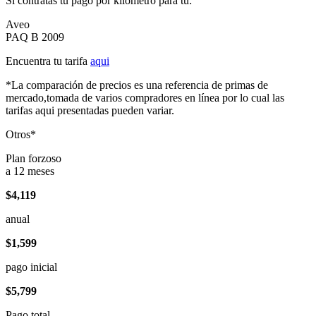
Si contratas tu pago por kilómetro para tu:
Aveo
PAQ B 2009
Encuentra tu tarifa
aqui
*La comparación de precios es una referencia de primas de
mercado,tomada de varios compradores en línea por lo cual las
tarifas aqui presentadas pueden variar.
Otros*
Plan forzoso
a 12 meses
$4,119
anual
$1,599
pago inicial
$5,799
Pago total