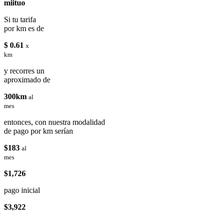
miituo
Si tu tarifa
por km es de
$ 0.61
x
km
y recorres un
aproximado de
300km
al
mes
entonces, con nuestra modalidad
de pago por km serían
$183
al
mes
$1,726
pago inicial
$3,922