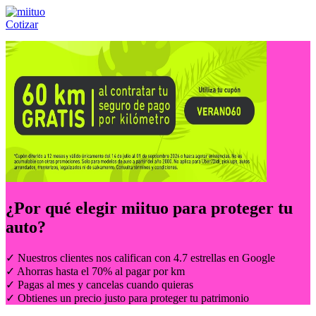
Cotizar
Llámanos al:
(55) 84-21-05-00
ó
800-953-00-59
¿Por qué elegir
miituo
para proteger tu
auto?
✓ Nuestros clientes nos califican con 4.7 estrellas en Google
✓ Ahorras hasta el 70% al pagar por km
✓ Pagas al mes y cancelas cuando quieras
✓ Obtienes un precio justo para proteger tu patrimonio