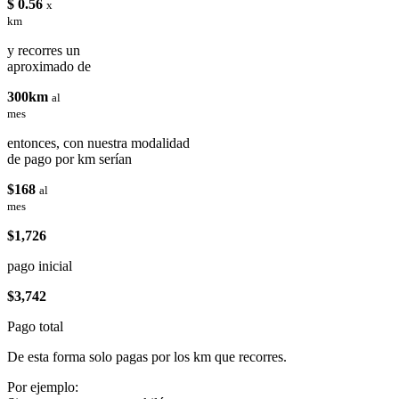
$ 0.56
x
km
y recorres un
aproximado de
300km
al
mes
entonces, con nuestra modalidad
de pago por km serían
$168
al
mes
$1,726
pago inicial
$3,742
Pago total
De esta forma solo pagas por los km que recorres.
Por ejemplo: