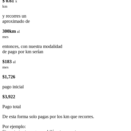
$ 0.61
x
km
y recorres un
aproximado de
300km
al
mes
entonces, con nuestra modalidad
de pago por km serían
$183
al
mes
$1,726
pago inicial
$3,922
Pago total
De esta forma solo pagas por los km que recorres.
Por ejemplo: