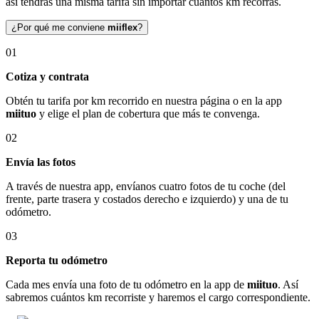
así tendrás una misma tarifa sin importar cuántos km recorras.
¿Por qué me conviene
miiflex
?
01
Cotiza y contrata
Obtén tu tarifa por km recorrido en nuestra página o en la app
miituo
y elige el plan de cobertura que más te convenga.
02
Envía las fotos
A través de nuestra app, envíanos cuatro fotos de tu coche (del
frente, parte trasera y costados derecho e izquierdo) y una de tu
odómetro.
03
Reporta tu odómetro
Cada mes envía una foto de tu odómetro en la app de
miituo
. Así
sabremos cuántos km recorriste y haremos el cargo correspondiente.