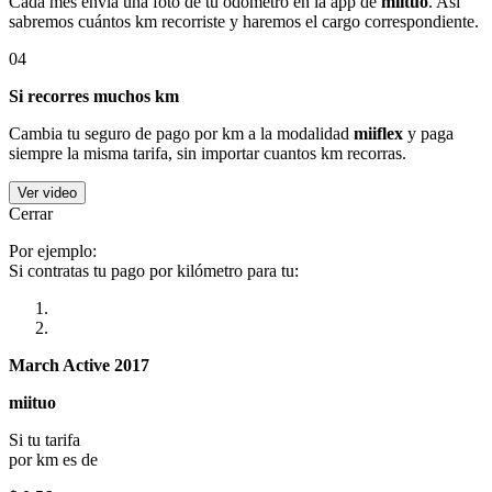
Cada mes envía una foto de tu odómetro en la app de
miituo
. Así
sabremos cuántos km recorriste y haremos el cargo correspondiente.
04
Si recorres muchos km
Cambia tu seguro de pago por km a la modalidad
miiflex
y paga
siempre la misma tarifa, sin importar cuantos km recorras.
Ver video
Cerrar
Por ejemplo:
Si contratas tu pago por kilómetro para tu:
March Active 2017
miituo
Si tu tarifa
por km es de