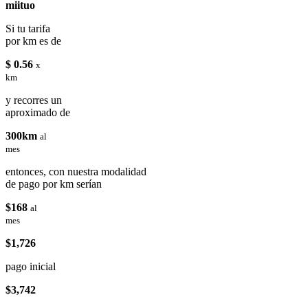
miituo
Si tu tarifa
por km es de
$ 0.56
x
km
y recorres un
aproximado de
300km
al
mes
entonces, con nuestra modalidad
de pago por km serían
$168
al
mes
$1,726
pago inicial
$3,742