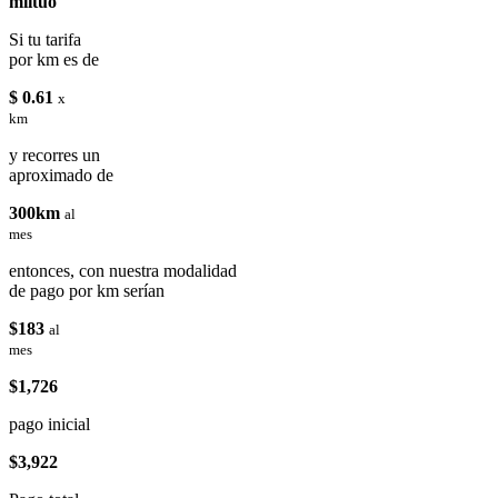
miituo
Si tu tarifa
por km es de
$ 0.61
x
km
y recorres un
aproximado de
300km
al
mes
entonces, con nuestra modalidad
de pago por km serían
$183
al
mes
$1,726
pago inicial
$3,922