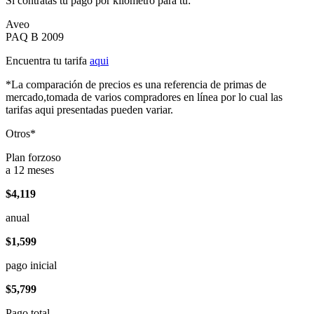
Si contratas tu pago por kilómetro para tu:
Aveo
PAQ B 2009
Encuentra tu tarifa
aqui
*La comparación de precios es una referencia de primas de
mercado,tomada de varios compradores en línea por lo cual las
tarifas aqui presentadas pueden variar.
Otros*
Plan forzoso
a 12 meses
$4,119
anual
$1,599
pago inicial
$5,799
Pago total