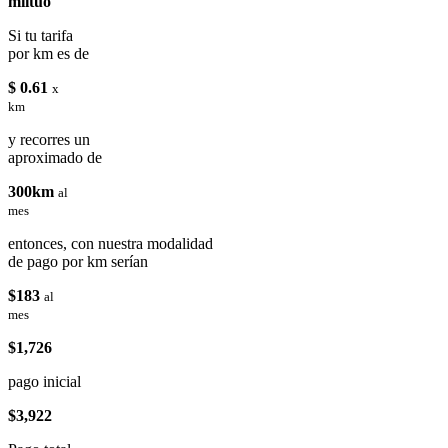
miituo
Si tu tarifa
por km es de
$ 0.61
x
km
y recorres un
aproximado de
300km
al
mes
entonces, con nuestra modalidad
de pago por km serían
$183
al
mes
$1,726
pago inicial
$3,922