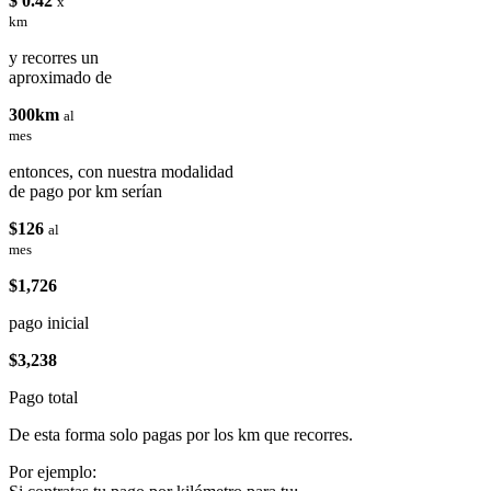
$ 0.42
x
km
y recorres un
aproximado de
300km
al
mes
entonces, con nuestra modalidad
de pago por km serían
$126
al
mes
$1,726
pago inicial
$3,238
Pago total
De esta forma solo pagas por los km que recorres.
Por ejemplo: