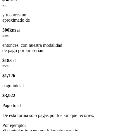
km
y recorres un
aproximado de
300km
al
mes
entonces, con nuestra modalidad
de pago por km serían
$183
al
mes
$1,726
pago inicial
$3,922
Pago total
De esta forma solo pagas por los km que recorres.
Por ejemplo:
Si contratas tu pago por kilómetro para tu: