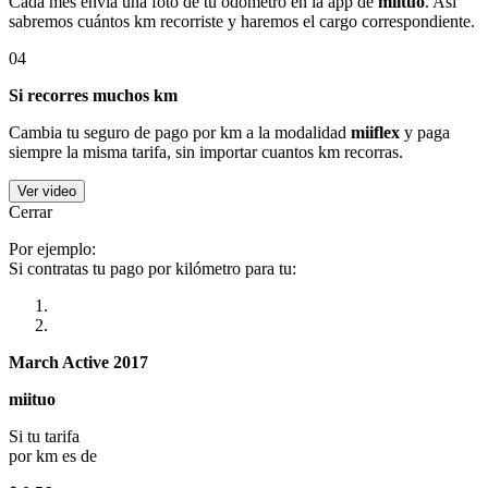
Cada mes envía una foto de tu odómetro en la app de
miituo
. Así
sabremos cuántos km recorriste y haremos el cargo correspondiente.
04
Si recorres muchos km
Cambia tu seguro de pago por km a la modalidad
miiflex
y paga
siempre la misma tarifa, sin importar cuantos km recorras.
Ver video
Cerrar
Por ejemplo:
Si contratas tu pago por kilómetro para tu:
March Active 2017
miituo
Si tu tarifa
por km es de