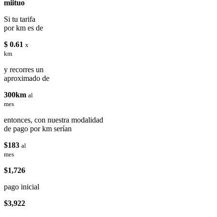
miituo
Si tu tarifa
por km es de
$ 0.61
x
km
y recorres un
aproximado de
300km
al
mes
entonces, con nuestra modalidad
de pago por km serían
$183
al
mes
$1,726
pago inicial
$3,922