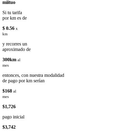
miituo
Si tu tarifa
por km es de
$ 0.56
x
km
y recorres un
aproximado de
300km
al
mes
entonces, con nuestra modalidad
de pago por km serían
$168
al
mes
$1,726
pago inicial
$3,742