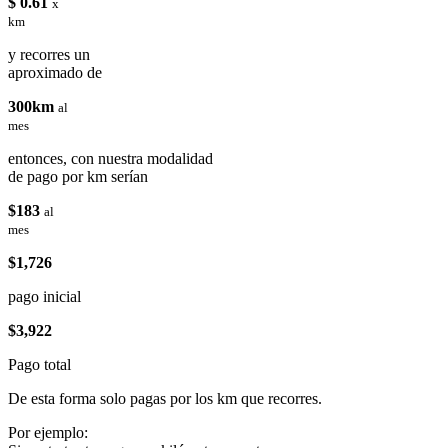
$ 0.61
x
km
y recorres un
aproximado de
300km
al
mes
entonces, con nuestra modalidad
de pago por km serían
$183
al
mes
$1,726
pago inicial
$3,922
Pago total
De esta forma solo pagas por los km que recorres.
Por ejemplo: