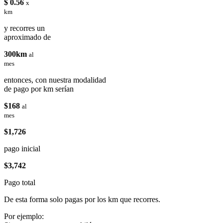
$ 0.56
x
km
y recorres un
aproximado de
300km
al
mes
entonces, con nuestra modalidad
de pago por km serían
$168
al
mes
$1,726
pago inicial
$3,742
Pago total
De esta forma solo pagas por los km que recorres.
Por ejemplo: