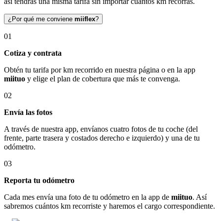
así tendrás una misma tarifa sin importar cuántos km recorras.
¿Por qué me conviene
miiflex
?
01
Cotiza y contrata
Obtén tu tarifa por km recorrido en nuestra página o en la app
miituo
y elige el plan de cobertura que más te convenga.
02
Envía las fotos
A través de nuestra app, envíanos cuatro fotos de tu coche (del
frente, parte trasera y costados derecho e izquierdo) y una de tu
odómetro.
03
Reporta tu odómetro
Cada mes envía una foto de tu odómetro en la app de
miituo
. Así
sabremos cuántos km recorriste y haremos el cargo correspondiente.