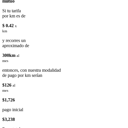
miituo
Si tu tarifa
por km es de
$ 0.42
x
km
y recorres un
aproximado de
300km
al
mes
entonces, con nuestra modalidad
de pago por km serían
$126
al
mes
$1,726
pago inicial
$3,238