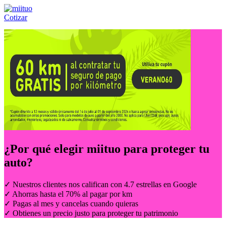
Cotizar
Llámanos al:
(55) 84-21-05-00
ó
800-953-00-59
¿Por qué elegir
miituo
para proteger tu
auto?
✓ Nuestros clientes nos califican con 4.7 estrellas en Google
✓ Ahorras hasta el 70% al pagar por km
✓ Pagas al mes y cancelas cuando quieras
✓ Obtienes un precio justo para proteger tu patrimonio