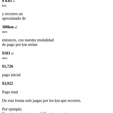
$ 0.61
x
km
y recorres un
aproximado de
300km
al
mes
entonces, con nuestra modalidad
de pago por km serían
$183
al
mes
$1,726
pago inicial
$3,922
Pago total
De esta forma solo pagas por los km que recorres.
Por ejemplo: