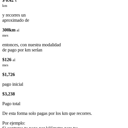
$ 0.42
x
km
y recorres un
aproximado de
300km
al
mes
entonces, con nuestra modalidad
de pago por km serían
$126
al
mes
$1,726
pago inicial
$3,238
Pago total
De esta forma solo pagas por los km que recorres.
Por ejemplo: