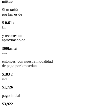
miituo
Si tu tarifa
por km es de
$ 0.61
x
km
y recorres un
aproximado de
300km
al
mes
entonces, con nuestra modalidad
de pago por km serían
$183
al
mes
$1,726
pago inicial
$3,922