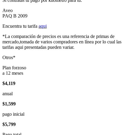
Si contratas tu pago por kilómetro para tu:
Aveo
PAQ B 2009
Encuentra tu tarifa
aqui
*La comparación de precios es una referencia de primas de
mercado,tomada de varios compradores en línea por lo cual las
tarifas aqui presentadas pueden variar.
Otros*
Plan forzoso
a 12 meses
$4,119
anual
$1,599
pago inicial
$5,799
Pago total