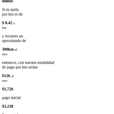
miituo
Si tu tarifa
por km es de
$ 0.42
x
km
y recorres un
aproximado de
300km
al
mes
entonces, con nuestra modalidad
de pago por km serían
$126
al
mes
$1,726
pago inicial
$3,238