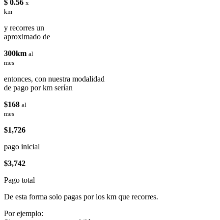
$ 0.56
x
km
y recorres un
aproximado de
300km
al
mes
entonces, con nuestra modalidad
de pago por km serían
$168
al
mes
$1,726
pago inicial
$3,742
Pago total
De esta forma solo pagas por los km que recorres.
Por ejemplo: