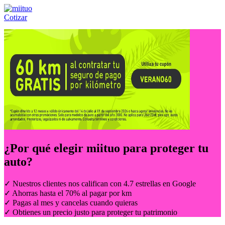
Cotizar
Llámanos al:
(55) 84-21-05-00
ó
800-953-00-59
¿Por qué elegir
miituo
para proteger tu
auto?
✓ Nuestros clientes nos califican con 4.7 estrellas en Google
✓ Ahorras hasta el 70% al pagar por km
✓ Pagas al mes y cancelas cuando quieras
✓ Obtienes un precio justo para proteger tu patrimonio