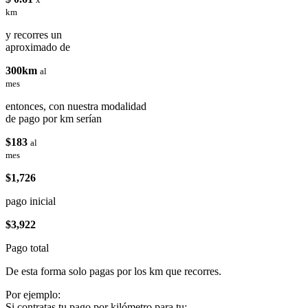
km
y recorres un
aproximado de
300km
al
mes
entonces, con nuestra modalidad
de pago por km serían
$183
al
mes
$1,726
pago inicial
$3,922
Pago total
De esta forma solo pagas por los km que recorres.
Por ejemplo:
Si contratas tu pago por kilómetro para tu: