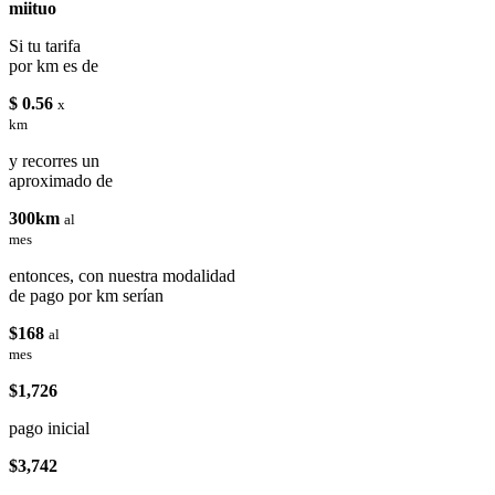
miituo
Si tu tarifa
por km es de
$ 0.56
x
km
y recorres un
aproximado de
300km
al
mes
entonces, con nuestra modalidad
de pago por km serían
$168
al
mes
$1,726
pago inicial
$3,742