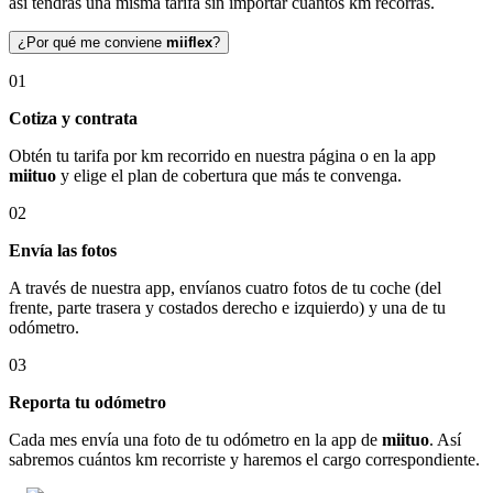
así tendrás una misma tarifa sin importar cuántos km recorras.
¿Por qué me conviene
miiflex
?
01
Cotiza y contrata
Obtén tu tarifa por km recorrido en nuestra página o en la app
miituo
y elige el plan de cobertura que más te convenga.
02
Envía las fotos
A través de nuestra app, envíanos cuatro fotos de tu coche (del
frente, parte trasera y costados derecho e izquierdo) y una de tu
odómetro.
03
Reporta tu odómetro
Cada mes envía una foto de tu odómetro en la app de
miituo
. Así
sabremos cuántos km recorriste y haremos el cargo correspondiente.