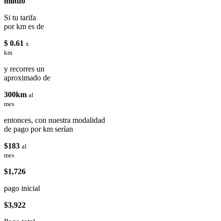
miituo
Si tu tarifa
por km es de
$ 0.61
x
km
y recorres un
aproximado de
300km
al
mes
entonces, con nuestra modalidad
de pago por km serían
$183
al
mes
$1,726
pago inicial
$3,922