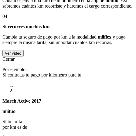
Cada mes envía una foto de tu odómetro en la app de
miituo
. Así
sabremos cuántos km recorriste y haremos el cargo correspondiente.
04
Si recorres muchos km
Cambia tu seguro de pago por km a la modalidad
miiflex
y paga
siempre la misma tarifa, sin importar cuantos km recorras.
Ver video
Cerrar
Por ejemplo:
Si contratas tu pago por kilómetro para tu:
March Active 2017
miituo
Si tu tarifa
por km es de