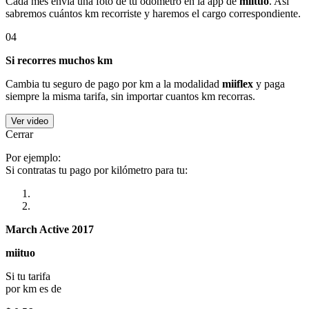
Cada mes envía una foto de tu odómetro en la app de
miituo
. Así
sabremos cuántos km recorriste y haremos el cargo correspondiente.
04
Si recorres muchos km
Cambia tu seguro de pago por km a la modalidad
miiflex
y paga
siempre la misma tarifa, sin importar cuantos km recorras.
Ver video
Cerrar
Por ejemplo:
Si contratas tu pago por kilómetro para tu:
March Active 2017
miituo
Si tu tarifa
por km es de