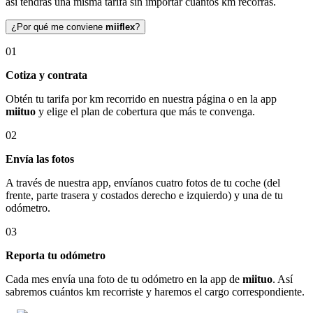
así tendrás una misma tarifa sin importar cuántos km recorras.
¿Por qué me conviene
miiflex
?
01
Cotiza y contrata
Obtén tu tarifa por km recorrido en nuestra página o en la app
miituo
y elige el plan de cobertura que más te convenga.
02
Envía las fotos
A través de nuestra app, envíanos cuatro fotos de tu coche (del
frente, parte trasera y costados derecho e izquierdo) y una de tu
odómetro.
03
Reporta tu odómetro
Cada mes envía una foto de tu odómetro en la app de
miituo
. Así
sabremos cuántos km recorriste y haremos el cargo correspondiente.