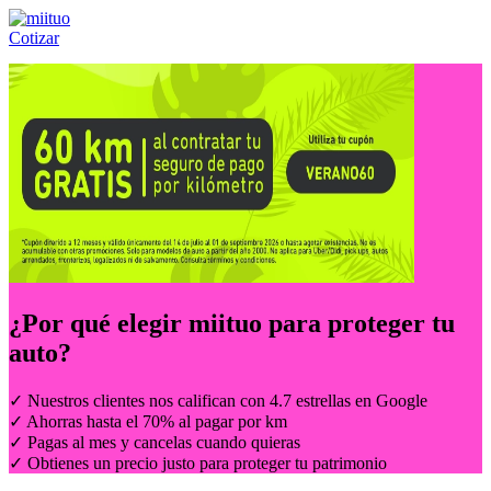
Cotizar
Llámanos al:
(55) 84-21-05-00
ó
800-953-00-59
¿Por qué elegir
miituo
para proteger tu
auto?
✓ Nuestros clientes nos califican con 4.7 estrellas en Google
✓ Ahorras hasta el 70% al pagar por km
✓ Pagas al mes y cancelas cuando quieras
✓ Obtienes un precio justo para proteger tu patrimonio