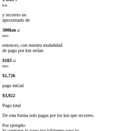
km
y recorres un
aproximado de
300km
al
mes
entonces, con nuestra modalidad
de pago por km serían
$183
al
mes
$1,726
pago inicial
$3,922
Pago total
De esta forma solo pagas por los km que recorres.
Por ejemplo:
Si contratas tu pago por kilómetro para tu: