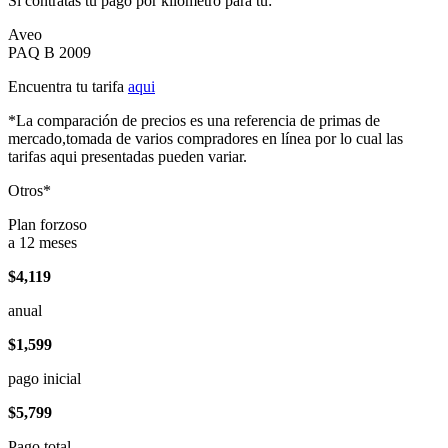
Si contratas tu pago por kilómetro para tu:
Aveo
PAQ B 2009
Encuentra tu tarifa
aqui
*La comparación de precios es una referencia de primas de
mercado,tomada de varios compradores en línea por lo cual las
tarifas aqui presentadas pueden variar.
Otros*
Plan forzoso
a 12 meses
$4,119
anual
$1,599
pago inicial
$5,799
Pago total