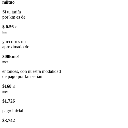
miituo
Si tu tarifa
por km es de
$ 0.56
x
km
y recorres un
aproximado de
300km
al
mes
entonces, con nuestra modalidad
de pago por km serían
$168
al
mes
$1,726
pago inicial
$3,742