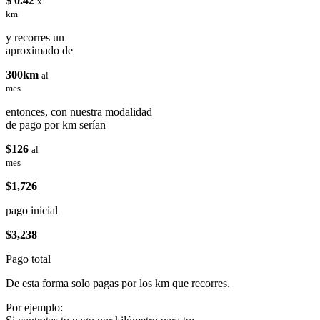
$ 0.42
x
km
y recorres un
aproximado de
300km
al
mes
entonces, con nuestra modalidad
de pago por km serían
$126
al
mes
$1,726
pago inicial
$3,238
Pago total
De esta forma solo pagas por los km que recorres.
Por ejemplo: