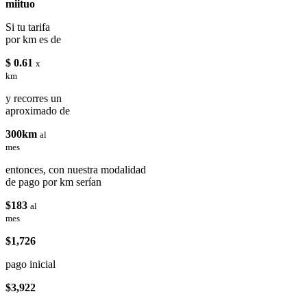
miituo
Si tu tarifa
por km es de
$ 0.61
x
km
y recorres un
aproximado de
300km
al
mes
entonces, con nuestra modalidad
de pago por km serían
$183
al
mes
$1,726
pago inicial
$3,922