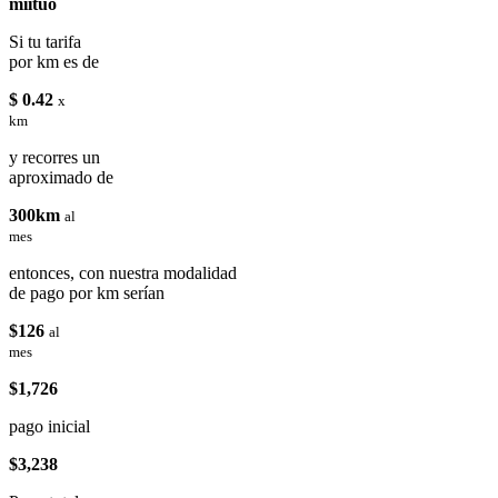
miituo
Si tu tarifa
por km es de
$ 0.42
x
km
y recorres un
aproximado de
300km
al
mes
entonces, con nuestra modalidad
de pago por km serían
$126
al
mes
$1,726
pago inicial
$3,238