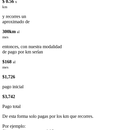
$ 0.56
x
km
y recorres un
aproximado de
300km
al
mes
entonces, con nuestra modalidad
de pago por km serían
$168
al
mes
$1,726
pago inicial
$3,742
Pago total
De esta forma solo pagas por los km que recorres.
Por ejemplo: