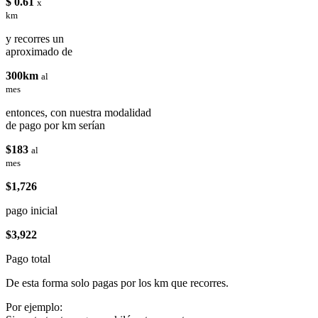
$ 0.61
x
km
y recorres un
aproximado de
300km
al
mes
entonces, con nuestra modalidad
de pago por km serían
$183
al
mes
$1,726
pago inicial
$3,922
Pago total
De esta forma solo pagas por los km que recorres.
Por ejemplo: