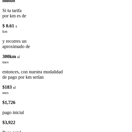
miituo
Si tu tarifa
por km es de
$ 0.61
x
km
y recorres un
aproximado de
300km
al
mes
entonces, con nuestra modalidad
de pago por km serían
$183
al
mes
$1,726
pago inicial
$3,922