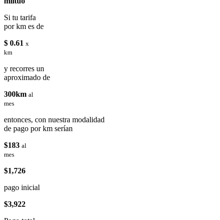
miituo
Si tu tarifa
por km es de
$ 0.61
x
km
y recorres un
aproximado de
300km
al
mes
entonces, con nuestra modalidad
de pago por km serían
$183
al
mes
$1,726
pago inicial
$3,922