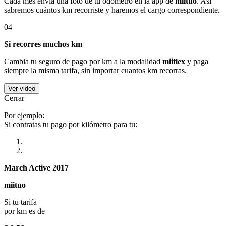
Cada mes envía una foto de tu odómetro en la app de
miituo
. Así
sabremos cuántos km recorriste y haremos el cargo correspondiente.
04
Si recorres muchos km
Cambia tu seguro de pago por km a la modalidad
miiflex
y paga
siempre la misma tarifa, sin importar cuantos km recorras.
Ver video
Cerrar
Por ejemplo:
Si contratas tu pago por kilómetro para tu:
March Active 2017
miituo
Si tu tarifa
por km es de