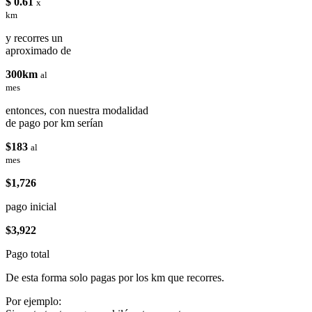
$ 0.61
x
km
y recorres un
aproximado de
300km
al
mes
entonces, con nuestra modalidad
de pago por km serían
$183
al
mes
$1,726
pago inicial
$3,922
Pago total
De esta forma solo pagas por los km que recorres.
Por ejemplo: