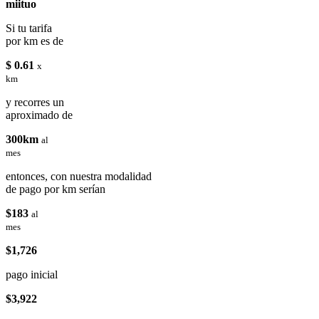
miituo
Si tu tarifa
por km es de
$ 0.61
x
km
y recorres un
aproximado de
300km
al
mes
entonces, con nuestra modalidad
de pago por km serían
$183
al
mes
$1,726
pago inicial
$3,922