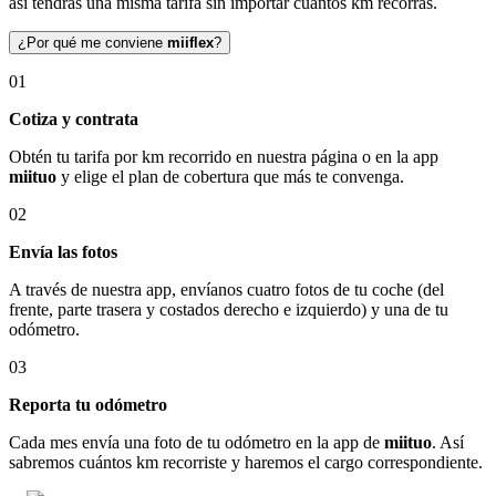
así tendrás una misma tarifa sin importar cuántos km recorras.
¿Por qué me conviene
miiflex
?
01
Cotiza y contrata
Obtén tu tarifa por km recorrido en nuestra página o en la app
miituo
y elige el plan de cobertura que más te convenga.
02
Envía las fotos
A través de nuestra app, envíanos cuatro fotos de tu coche (del
frente, parte trasera y costados derecho e izquierdo) y una de tu
odómetro.
03
Reporta tu odómetro
Cada mes envía una foto de tu odómetro en la app de
miituo
. Así
sabremos cuántos km recorriste y haremos el cargo correspondiente.