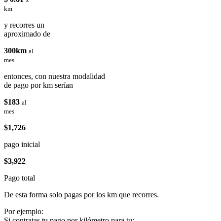
km
y recorres un
aproximado de
300km
al
mes
entonces, con nuestra modalidad
de pago por km serían
$183
al
mes
$1,726
pago inicial
$3,922
Pago total
De esta forma solo pagas por los km que recorres.
Por ejemplo:
Si contratas tu pago por kilómetro para tu: