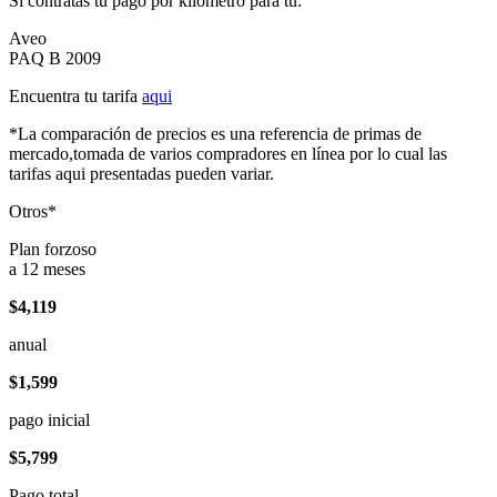
Si contratas tu pago por kilómetro para tu:
Aveo
PAQ B 2009
Encuentra tu tarifa
aqui
*La comparación de precios es una referencia de primas de
mercado,tomada de varios compradores en línea por lo cual las
tarifas aqui presentadas pueden variar.
Otros*
Plan forzoso
a 12 meses
$4,119
anual
$1,599
pago inicial
$5,799
Pago total