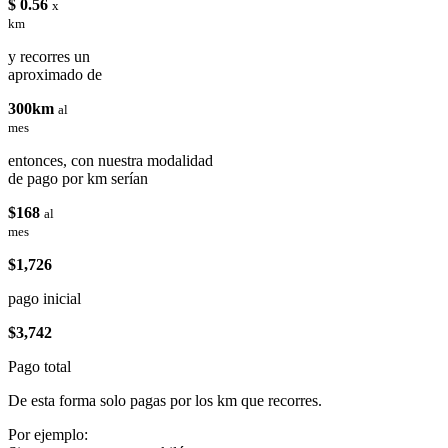
$ 0.56
x
km
y recorres un
aproximado de
300km
al
mes
entonces, con nuestra modalidad
de pago por km serían
$168
al
mes
$1,726
pago inicial
$3,742
Pago total
De esta forma solo pagas por los km que recorres.
Por ejemplo: