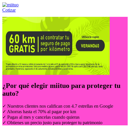
Cotizar
Llámanos al:
(55) 84-21-05-00
ó
800-953-00-59
¿Por qué elegir
miituo
para proteger tu
auto?
✓ Nuestros clientes nos califican con 4.7 estrellas en Google
✓ Ahorras hasta el 70% al pagar por km
✓ Pagas al mes y cancelas cuando quieras
✓ Obtienes un precio justo para proteger tu patrimonio