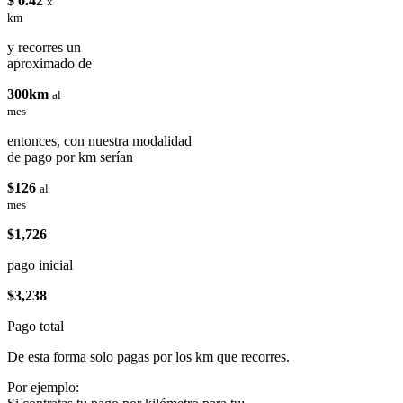
$ 0.42
x
km
y recorres un
aproximado de
300km
al
mes
entonces, con nuestra modalidad
de pago por km serían
$126
al
mes
$1,726
pago inicial
$3,238
Pago total
De esta forma solo pagas por los km que recorres.
Por ejemplo: