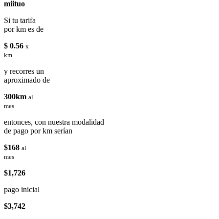
miituo
Si tu tarifa
por km es de
$ 0.56
x
km
y recorres un
aproximado de
300km
al
mes
entonces, con nuestra modalidad
de pago por km serían
$168
al
mes
$1,726
pago inicial
$3,742