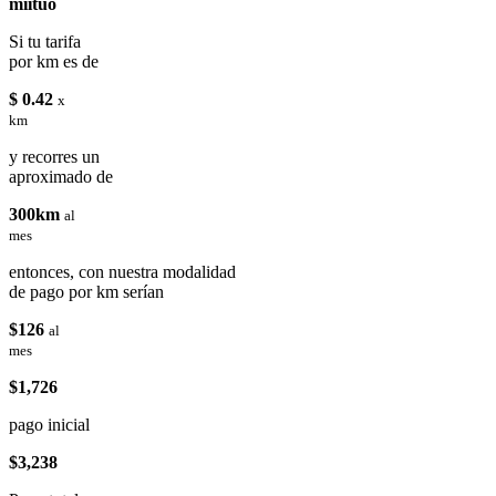
miituo
Si tu tarifa
por km es de
$ 0.42
x
km
y recorres un
aproximado de
300km
al
mes
entonces, con nuestra modalidad
de pago por km serían
$126
al
mes
$1,726
pago inicial
$3,238