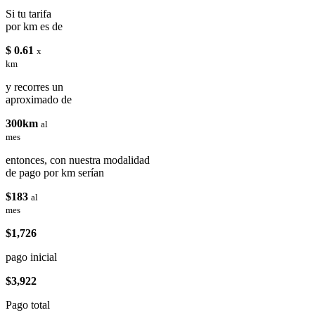
Si tu tarifa
por km es de
$ 0.61
x
km
y recorres un
aproximado de
300km
al
mes
entonces, con nuestra modalidad
de pago por km serían
$183
al
mes
$1,726
pago inicial
$3,922
Pago total