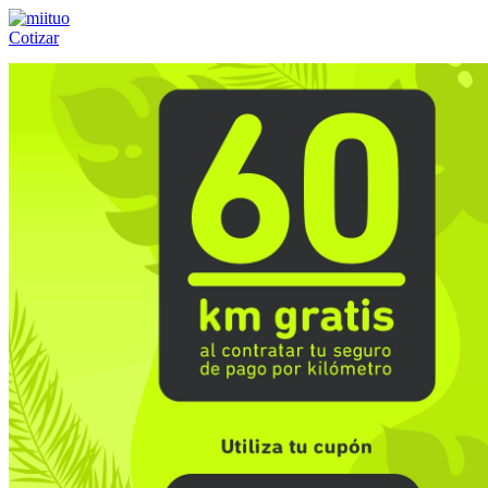
Cotizar
Llámanos al:
(55) 84-21-05-00
ó
800-953-00-59