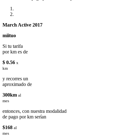
March Active 2017
miituo
Si tu tarifa
por km es de
$ 0.56
x
km
y recorres un
aproximado de
300km
al
mes
entonces, con nuestra modalidad
de pago por km serían
$168
al
mes