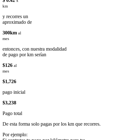
$ 0.42
x
km
y recorres un
aproximado de
300km
al
mes
entonces, con nuestra modalidad
de pago por km serían
$126
al
mes
$1,726
pago inicial
$3,238
Pago total
De esta forma solo pagas por los km que recorres.
Por ejemplo: