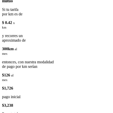
miituo
Si tu tarifa
por km es de
$ 0.42
x
km
y recorres un
aproximado de
300km
al
mes
entonces, con nuestra modalidad
de pago por km serían
$126
al
mes
$1,726
pago inicial
$3,238