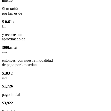
miituo
Si tu tarifa
por km es de
$ 0.61
x
km
y recorres un
aproximado de
300km
al
mes
entonces, con nuestra modalidad
de pago por km serían
$183
al
mes
$1,726
pago inicial
$3,922