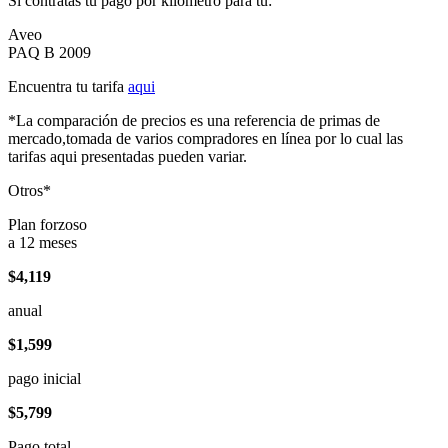
Si contratas tu pago por kilómetro para tu:
Aveo
PAQ B 2009
Encuentra tu tarifa
aqui
*La comparación de precios es una referencia de primas de
mercado,tomada de varios compradores en línea por lo cual las
tarifas aqui presentadas pueden variar.
Otros*
Plan forzoso
a 12 meses
$4,119
anual
$1,599
pago inicial
$5,799
Pago total