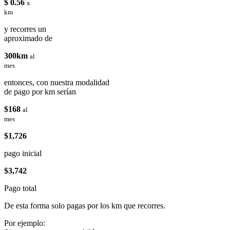
$ 0.56
x
km
y recorres un
aproximado de
300km
al
mes
entonces, con nuestra modalidad
de pago por km serían
$168
al
mes
$1,726
pago inicial
$3,742
Pago total
De esta forma solo pagas por los km que recorres.
Por ejemplo: