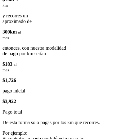
km
y recorres un
aproximado de
300km
al
mes
entonces, con nuestra modalidad
de pago por km serían
$183
al
mes
$1,726
pago inicial
$3,922
Pago total
De esta forma solo pagas por los km que recorres.
Por ejemplo:
Si contratas tu pago por kilómetro para tu: