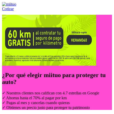
Cotizar
Llámanos al:
(55) 84-21-05-00
ó
800-953-00-59
¿Por qué elegir
miituo
para proteger tu
auto?
✓ Nuestros clientes nos califican con 4.7 estrellas en Google
✓ Ahorras hasta el 70% al pagar por km
✓ Pagas al mes y cancelas cuando quieras
✓ Obtienes un precio justo para proteger tu patrimonio