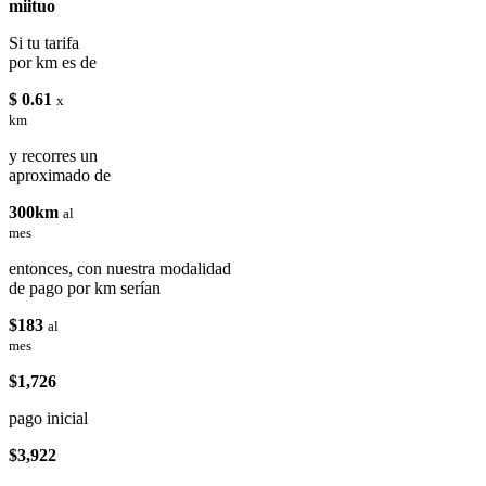
miituo
Si tu tarifa
por km es de
$ 0.61
x
km
y recorres un
aproximado de
300km
al
mes
entonces, con nuestra modalidad
de pago por km serían
$183
al
mes
$1,726
pago inicial
$3,922