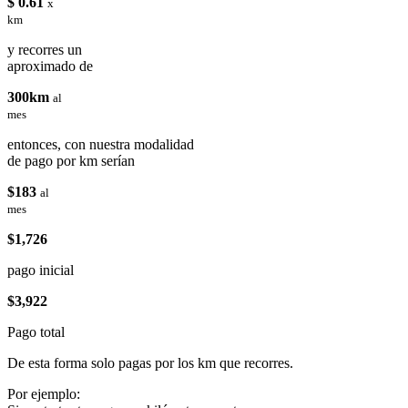
$ 0.61
x
km
y recorres un
aproximado de
300km
al
mes
entonces, con nuestra modalidad
de pago por km serían
$183
al
mes
$1,726
pago inicial
$3,922
Pago total
De esta forma solo pagas por los km que recorres.
Por ejemplo: