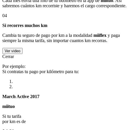
Cada mes envía una foto de tu odómetro en la app de
miituo
. Así
sabremos cuántos km recorriste y haremos el cargo correspondiente.
04
Si recorres muchos km
Cambia tu seguro de pago por km a la modalidad
miiflex
y paga
siempre la misma tarifa, sin importar cuantos km recorras.
Ver video
Cerrar
Por ejemplo:
Si contratas tu pago por kilómetro para tu:
March Active 2017
miituo
Si tu tarifa
por km es de