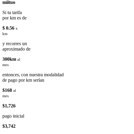
miituo
Si tu tarifa
por km es de
$ 0.56
x
km
y recorres un
aproximado de
300km
al
mes
entonces, con nuestra modalidad
de pago por km serían
$168
al
mes
$1,726
pago inicial
$3,742