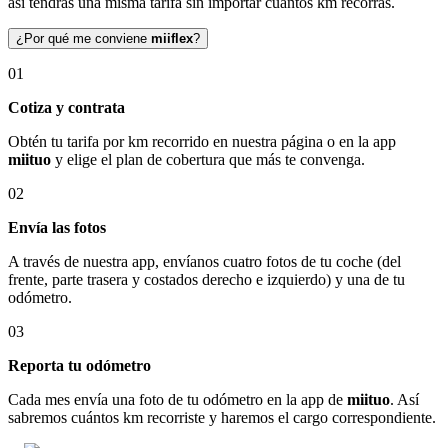
así tendrás una misma tarifa sin importar cuántos km recorras.
¿Por qué me conviene
miiflex
?
01
Cotiza y contrata
Obtén tu tarifa por km recorrido en nuestra página o en la app
miituo
y elige el plan de cobertura que más te convenga.
02
Envía las fotos
A través de nuestra app, envíanos cuatro fotos de tu coche (del
frente, parte trasera y costados derecho e izquierdo) y una de tu
odómetro.
03
Reporta tu odómetro
Cada mes envía una foto de tu odómetro en la app de
miituo
. Así
sabremos cuántos km recorriste y haremos el cargo correspondiente.