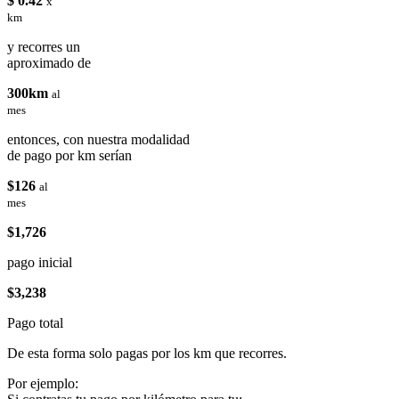
$ 0.42
x
km
y recorres un
aproximado de
300km
al
mes
entonces, con nuestra modalidad
de pago por km serían
$126
al
mes
$1,726
pago inicial
$3,238
Pago total
De esta forma solo pagas por los km que recorres.
Por ejemplo: