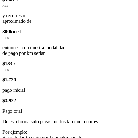
km
y recorres un
aproximado de
300km
al
mes
entonces, con nuestra modalidad
de pago por km serían
$183
al
mes
$1,726
pago inicial
$3,922
Pago total
De esta forma solo pagas por los km que recorres.
Por ejemplo:
Si contratas tu pago por kilómetro para tu: