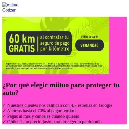
Cotizar
Llámanos al:
(55) 84-21-05-00
ó
800-953-00-59
¿Por qué elegir
miituo
para proteger tu
auto?
✓ Nuestros clientes nos califican con 4.7 estrellas en Google
✓ Ahorras hasta el 70% al pagar por km
✓ Pagas al mes y cancelas cuando quieras
✓ Obtienes un precio justo para proteger tu patrimonio