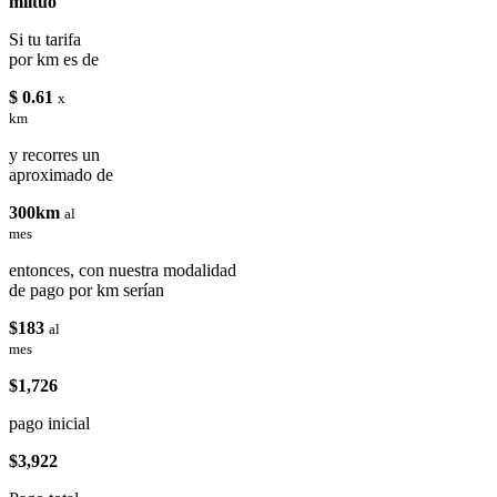
miituo
Si tu tarifa
por km es de
$ 0.61
x
km
y recorres un
aproximado de
300km
al
mes
entonces, con nuestra modalidad
de pago por km serían
$183
al
mes
$1,726
pago inicial
$3,922