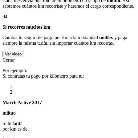
Cada mes envía una foto de tu odómetro en la app de
miituo
. Así
sabremos cuántos km recorriste y haremos el cargo correspondiente.
04
Si recorres muchos km
Cambia tu seguro de pago por km a la modalidad
miiflex
y paga
siempre la misma tarifa, sin importar cuantos km recorras.
Ver video
Cerrar
Por ejemplo:
Si contratas tu pago por kilómetro para tu:
March Active 2017
miituo
Si tu tarifa
por km es de