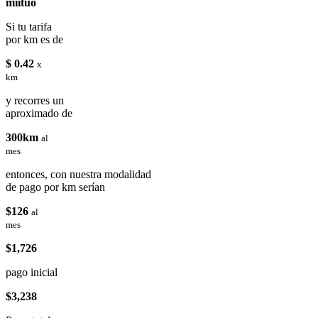
miituo
Si tu tarifa
por km es de
$ 0.42
x
km
y recorres un
aproximado de
300km
al
mes
entonces, con nuestra modalidad
de pago por km serían
$126
al
mes
$1,726
pago inicial
$3,238