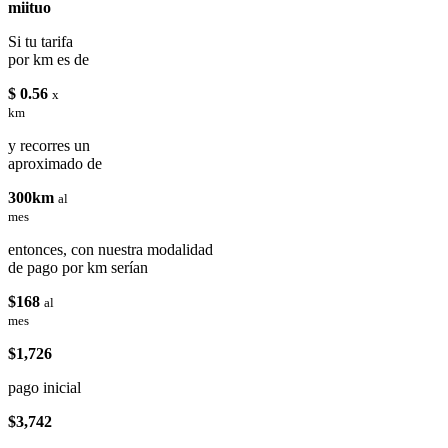
miituo
Si tu tarifa
por km es de
$ 0.56
x
km
y recorres un
aproximado de
300km
al
mes
entonces, con nuestra modalidad
de pago por km serían
$168
al
mes
$1,726
pago inicial
$3,742