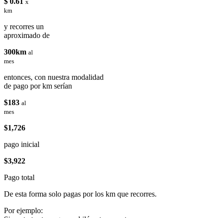
$ 0.61
x
km
y recorres un
aproximado de
300km
al
mes
entonces, con nuestra modalidad
de pago por km serían
$183
al
mes
$1,726
pago inicial
$3,922
Pago total
De esta forma solo pagas por los km que recorres.
Por ejemplo: