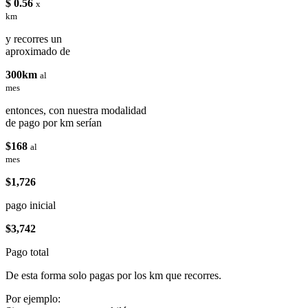
$ 0.56
x
km
y recorres un
aproximado de
300km
al
mes
entonces, con nuestra modalidad
de pago por km serían
$168
al
mes
$1,726
pago inicial
$3,742
Pago total
De esta forma solo pagas por los km que recorres.
Por ejemplo: