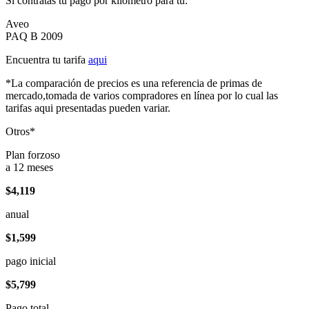
Si contratas tu pago por kilómetro para tu:
Aveo
PAQ B 2009
Encuentra tu tarifa
aqui
*La comparación de precios es una referencia de primas de
mercado,tomada de varios compradores en línea por lo cual las
tarifas aqui presentadas pueden variar.
Otros*
Plan forzoso
a 12 meses
$4,119
anual
$1,599
pago inicial
$5,799
Pago total