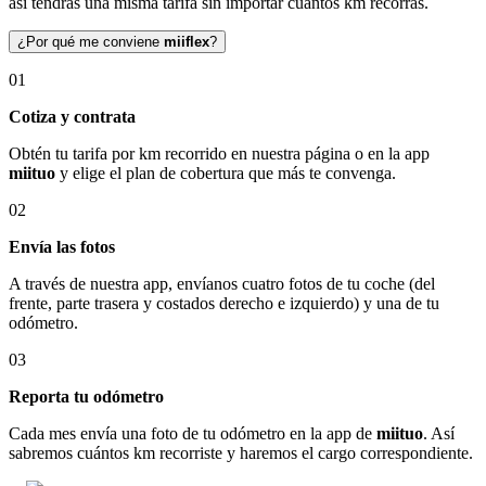
así tendrás una misma tarifa sin importar cuántos km recorras.
¿Por qué me conviene
miiflex
?
01
Cotiza y contrata
Obtén tu tarifa por km recorrido en nuestra página o en la app
miituo
y elige el plan de cobertura que más te convenga.
02
Envía las fotos
A través de nuestra app, envíanos cuatro fotos de tu coche (del
frente, parte trasera y costados derecho e izquierdo) y una de tu
odómetro.
03
Reporta tu odómetro
Cada mes envía una foto de tu odómetro en la app de
miituo
. Así
sabremos cuántos km recorriste y haremos el cargo correspondiente.