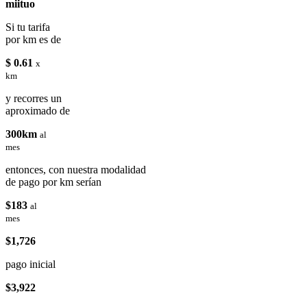
miituo
Si tu tarifa
por km es de
$ 0.61
x
km
y recorres un
aproximado de
300km
al
mes
entonces, con nuestra modalidad
de pago por km serían
$183
al
mes
$1,726
pago inicial
$3,922