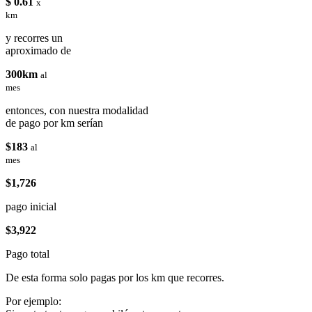
$ 0.61
x
km
y recorres un
aproximado de
300km
al
mes
entonces, con nuestra modalidad
de pago por km serían
$183
al
mes
$1,726
pago inicial
$3,922
Pago total
De esta forma solo pagas por los km que recorres.
Por ejemplo: