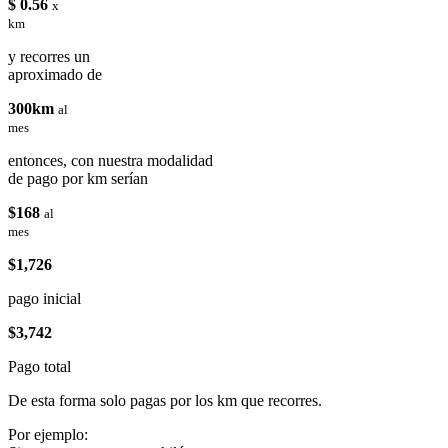
$ 0.56
x
km
y recorres un
aproximado de
300km
al
mes
entonces, con nuestra modalidad
de pago por km serían
$168
al
mes
$1,726
pago inicial
$3,742
Pago total
De esta forma solo pagas por los km que recorres.
Por ejemplo: