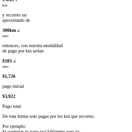
km
y recorres un
aproximado de
300km
al
mes
entonces, con nuestra modalidad
de pago por km serían
$183
al
mes
$1,726
pago inicial
$3,922
Pago total
De esta forma solo pagas por los km que recorres.
Por ejemplo:
Si contratas tu pago por kilómetro para tu: