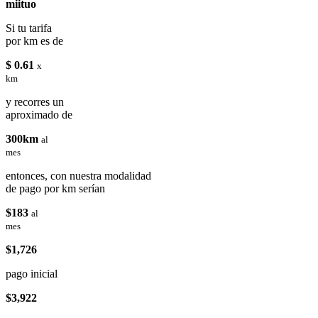
miituo
Si tu tarifa
por km es de
$ 0.61
x
km
y recorres un
aproximado de
300km
al
mes
entonces, con nuestra modalidad
de pago por km serían
$183
al
mes
$1,726
pago inicial
$3,922