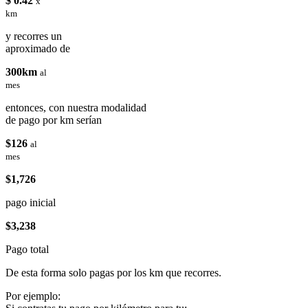
$ 0.42
x
km
y recorres un
aproximado de
300km
al
mes
entonces, con nuestra modalidad
de pago por km serían
$126
al
mes
$1,726
pago inicial
$3,238
Pago total
De esta forma solo pagas por los km que recorres.
Por ejemplo: