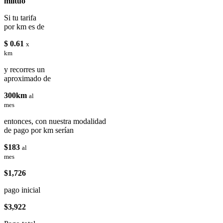
miituo
Si tu tarifa
por km es de
$ 0.61
x
km
y recorres un
aproximado de
300km
al
mes
entonces, con nuestra modalidad
de pago por km serían
$183
al
mes
$1,726
pago inicial
$3,922