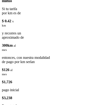
miituo
Si tu tarifa
por km es de
$ 0.42
x
km
y recorres un
aproximado de
300km
al
mes
entonces, con nuestra modalidad
de pago por km serían
$126
al
mes
$1,726
pago inicial
$3,238