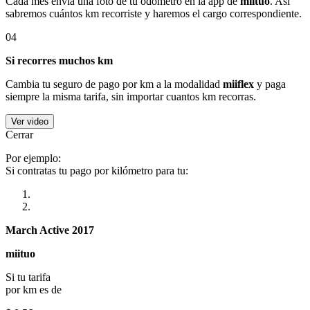
Cada mes envía una foto de tu odómetro en la app de
miituo
. Así
sabremos cuántos km recorriste y haremos el cargo correspondiente.
04
Si recorres muchos km
Cambia tu seguro de pago por km a la modalidad
miiflex
y paga
siempre la misma tarifa, sin importar cuantos km recorras.
Ver video
Cerrar
Por ejemplo:
Si contratas tu pago por kilómetro para tu:
March Active 2017
miituo
Si tu tarifa
por km es de