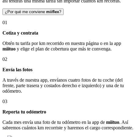
así tendrás una misma tarifa sin importar cuántos km recorras.
¿Por qué me conviene
miiflex
?
01
Cotiza y contrata
Obtén tu tarifa por km recorrido en nuestra página o en la app
miituo
y elige el plan de cobertura que más te convenga.
02
Envía las fotos
A través de nuestra app, envíanos cuatro fotos de tu coche (del
frente, parte trasera y costados derecho e izquierdo) y una de tu
odómetro.
03
Reporta tu odómetro
Cada mes envía una foto de tu odómetro en la app de
miituo
. Así
sabremos cuántos km recorriste y haremos el cargo correspondiente.