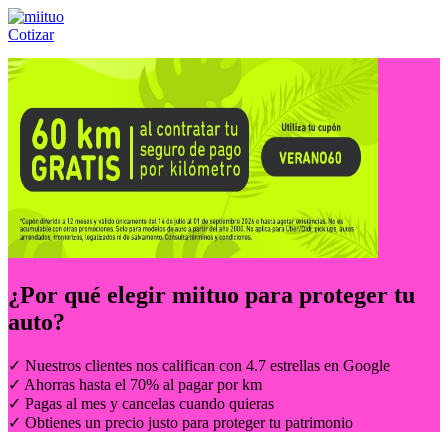
Cotizar
Llámanos al:
(55) 84-21-05-00
ó
800-953-00-59
¿Por qué elegir
miituo
para proteger tu
auto?
✓ Nuestros clientes nos califican con 4.7 estrellas en Google
✓ Ahorras hasta el 70% al pagar por km
✓ Pagas al mes y cancelas cuando quieras
✓ Obtienes un precio justo para proteger tu patrimonio