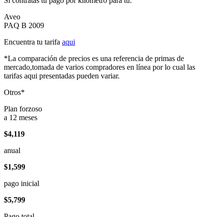
Si contratas tu pago por kilómetro para tu:
Aveo
PAQ B 2009
Encuentra tu tarifa
aqui
*La comparación de precios es una referencia de primas de
mercado,tomada de varios compradores en línea por lo cual las
tarifas aqui presentadas pueden variar.
Otros*
Plan forzoso
a 12 meses
$4,119
anual
$1,599
pago inicial
$5,799
Pago total