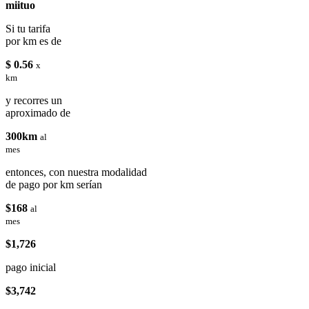
miituo
Si tu tarifa
por km es de
$ 0.56
x
km
y recorres un
aproximado de
300km
al
mes
entonces, con nuestra modalidad
de pago por km serían
$168
al
mes
$1,726
pago inicial
$3,742