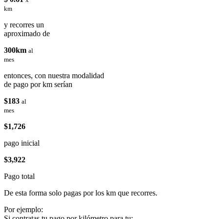
km
y recorres un
aproximado de
300km
al
mes
entonces, con nuestra modalidad
de pago por km serían
$183
al
mes
$1,726
pago inicial
$3,922
Pago total
De esta forma solo pagas por los km que recorres.
Por ejemplo:
Si contratas tu pago por kilómetro para tu: