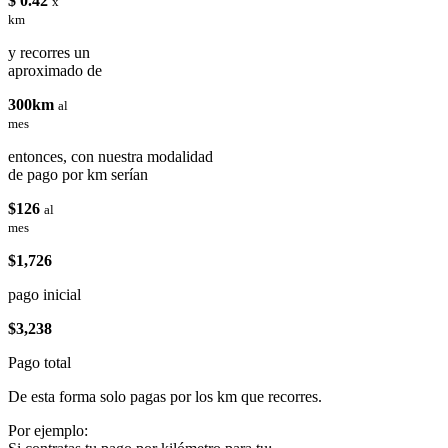
$ 0.42
x
km
y recorres un
aproximado de
300km
al
mes
entonces, con nuestra modalidad
de pago por km serían
$126
al
mes
$1,726
pago inicial
$3,238
Pago total
De esta forma solo pagas por los km que recorres.
Por ejemplo: