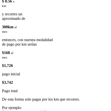
$ 0.56
x
km
y recorres un
aproximado de
300km
al
mes
entonces, con nuestra modalidad
de pago por km serían
$168
al
mes
$1,726
pago inicial
$3,742
Pago total
De esta forma solo pagas por los km que recorres.
Por ejemplo: