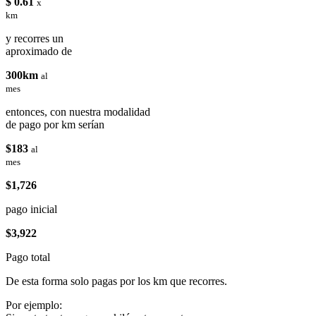
$ 0.61
x
km
y recorres un
aproximado de
300km
al
mes
entonces, con nuestra modalidad
de pago por km serían
$183
al
mes
$1,726
pago inicial
$3,922
Pago total
De esta forma solo pagas por los km que recorres.
Por ejemplo: