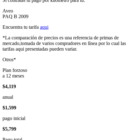
Si contratas tu pago por kilómetro para tu:
Aveo
PAQ B 2009
Encuentra tu tarifa
aqui
*La comparación de precios es una referencia de primas de
mercado,tomada de varios compradores en línea por lo cual las
tarifas aqui presentadas pueden variar.
Otros*
Plan forzoso
a 12 meses
$4,119
anual
$1,599
pago inicial
$5,799
Pago total