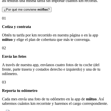
así tendrás una misma tarifa sin importar cuántos km recorras.
¿Por qué me conviene
miiflex
?
01
Cotiza y contrata
Obtén tu tarifa por km recorrido en nuestra página o en la app
miituo
y elige el plan de cobertura que más te convenga.
02
Envía las fotos
A través de nuestra app, envíanos cuatro fotos de tu coche (del
frente, parte trasera y costados derecho e izquierdo) y una de tu
odómetro.
03
Reporta tu odómetro
Cada mes envía una foto de tu odómetro en la app de
miituo
. Así
sabremos cuántos km recorriste y haremos el cargo correspondiente.