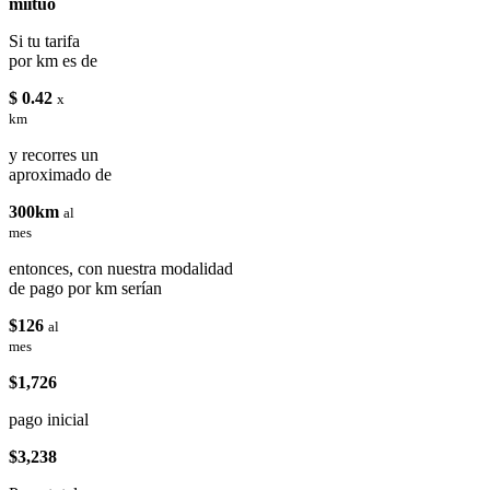
miituo
Si tu tarifa
por km es de
$ 0.42
x
km
y recorres un
aproximado de
300km
al
mes
entonces, con nuestra modalidad
de pago por km serían
$126
al
mes
$1,726
pago inicial
$3,238