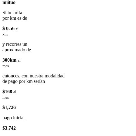
miituo
Si tu tarifa
por km es de
$ 0.56
x
km
y recorres un
aproximado de
300km
al
mes
entonces, con nuestra modalidad
de pago por km serían
$168
al
mes
$1,726
pago inicial
$3,742