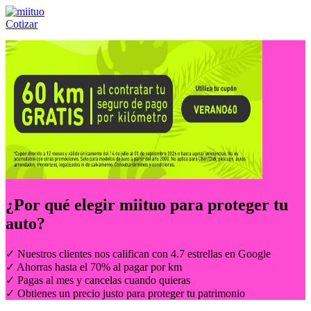
Cotizar
Llámanos al:
(55) 84-21-05-00
ó
800-953-00-59
¿Por qué elegir
miituo
para proteger tu
auto?
✓ Nuestros clientes nos califican con 4.7 estrellas en Google
✓ Ahorras hasta el 70% al pagar por km
✓ Pagas al mes y cancelas cuando quieras
✓ Obtienes un precio justo para proteger tu patrimonio