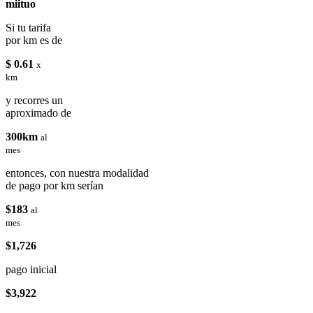
miituo
Si tu tarifa
por km es de
$ 0.61
x
km
y recorres un
aproximado de
300km
al
mes
entonces, con nuestra modalidad
de pago por km serían
$183
al
mes
$1,726
pago inicial
$3,922