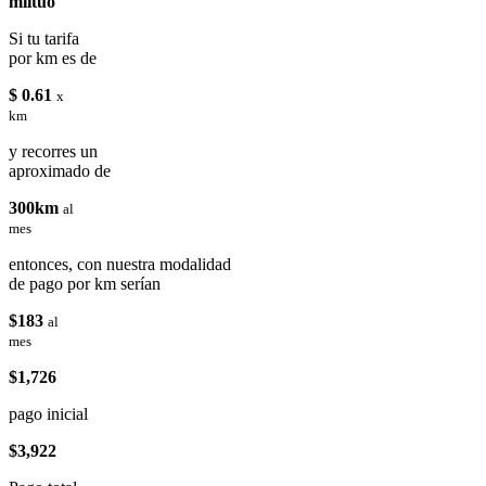
miituo
Si tu tarifa
por km es de
$ 0.61
x
km
y recorres un
aproximado de
300km
al
mes
entonces, con nuestra modalidad
de pago por km serían
$183
al
mes
$1,726
pago inicial
$3,922