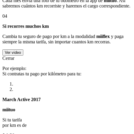
Cada mes envía una foto de tu odómetro en la app de
miituo
. Así
sabremos cuántos km recorriste y haremos el cargo correspondiente.
04
Si recorres muchos km
Cambia tu seguro de pago por km a la modalidad
miiflex
y paga
siempre la misma tarifa, sin importar cuantos km recorras.
Ver video
Cerrar
Por ejemplo:
Si contratas tu pago por kilómetro para tu:
March Active 2017
miituo
Si tu tarifa
por km es de