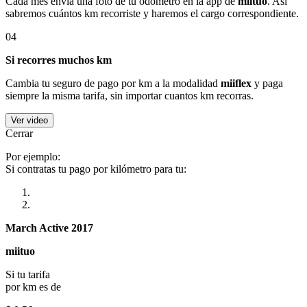
Cada mes envía una foto de tu odómetro en la app de
miituo
. Así
sabremos cuántos km recorriste y haremos el cargo correspondiente.
04
Si recorres muchos km
Cambia tu seguro de pago por km a la modalidad
miiflex
y paga
siempre la misma tarifa, sin importar cuantos km recorras.
Ver video
Cerrar
Por ejemplo:
Si contratas tu pago por kilómetro para tu:
March Active 2017
miituo
Si tu tarifa
por km es de