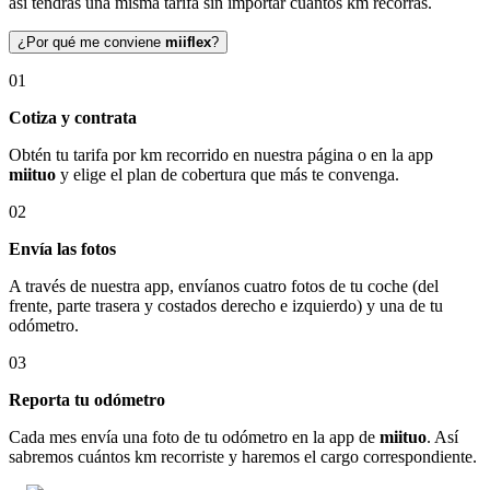
así tendrás una misma tarifa sin importar cuántos km recorras.
¿Por qué me conviene
miiflex
?
01
Cotiza y contrata
Obtén tu tarifa por km recorrido en nuestra página o en la app
miituo
y elige el plan de cobertura que más te convenga.
02
Envía las fotos
A través de nuestra app, envíanos cuatro fotos de tu coche (del
frente, parte trasera y costados derecho e izquierdo) y una de tu
odómetro.
03
Reporta tu odómetro
Cada mes envía una foto de tu odómetro en la app de
miituo
. Así
sabremos cuántos km recorriste y haremos el cargo correspondiente.