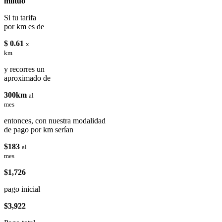
miituo
Si tu tarifa
por km es de
$ 0.61
x
km
y recorres un
aproximado de
300km
al
mes
entonces, con nuestra modalidad
de pago por km serían
$183
al
mes
$1,726
pago inicial
$3,922