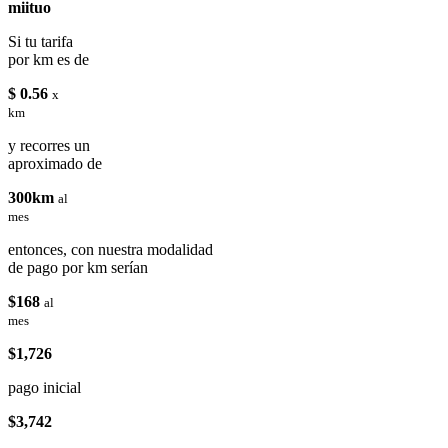
miituo
Si tu tarifa
por km es de
$ 0.56
x
km
y recorres un
aproximado de
300km
al
mes
entonces, con nuestra modalidad
de pago por km serían
$168
al
mes
$1,726
pago inicial
$3,742