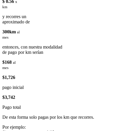
$ 0.56
x
km
y recorres un
aproximado de
300km
al
mes
entonces, con nuestra modalidad
de pago por km serían
$168
al
mes
$1,726
pago inicial
$3,742
Pago total
De esta forma solo pagas por los km que recorres.
Por ejemplo: