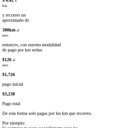
$ 0.42
x
km
y recorres un
aproximado de
300km
al
mes
entonces, con nuestra modalidad
de pago por km serían
$126
al
mes
$1,726
pago inicial
$3,238
Pago total
De esta forma solo pagas por los km que recorres.
Por ejemplo: