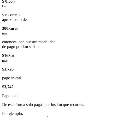
$ 0.56
x
km
y recorres un
aproximado de
300km
al
mes
entonces, con nuestra modalidad
de pago por km serían
$168
al
mes
$1,726
pago inicial
$3,742
Pago total
De esta forma solo pagas por los km que recorres.
Por ejemplo: