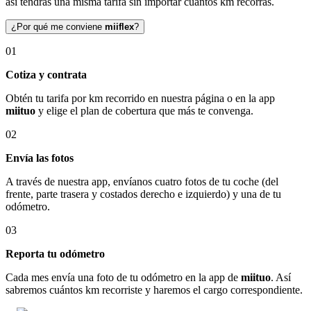
así tendrás una misma tarifa sin importar cuántos km recorras.
¿Por qué me conviene
miiflex
?
01
Cotiza y contrata
Obtén tu tarifa por km recorrido en nuestra página o en la app
miituo
y elige el plan de cobertura que más te convenga.
02
Envía las fotos
A través de nuestra app, envíanos cuatro fotos de tu coche (del
frente, parte trasera y costados derecho e izquierdo) y una de tu
odómetro.
03
Reporta tu odómetro
Cada mes envía una foto de tu odómetro en la app de
miituo
. Así
sabremos cuántos km recorriste y haremos el cargo correspondiente.