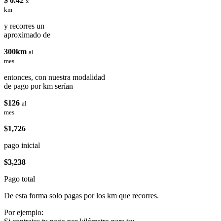
$ 0.42
x
km
y recorres un
aproximado de
300km
al
mes
entonces, con nuestra modalidad
de pago por km serían
$126
al
mes
$1,726
pago inicial
$3,238
Pago total
De esta forma solo pagas por los km que recorres.
Por ejemplo: