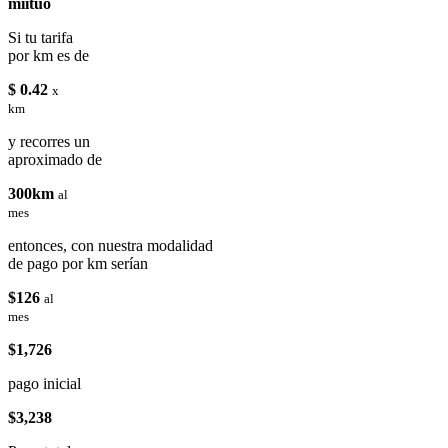
miituo
Si tu tarifa
por km es de
$ 0.42
x
km
y recorres un
aproximado de
300km
al
mes
entonces, con nuestra modalidad
de pago por km serían
$126
al
mes
$1,726
pago inicial
$3,238