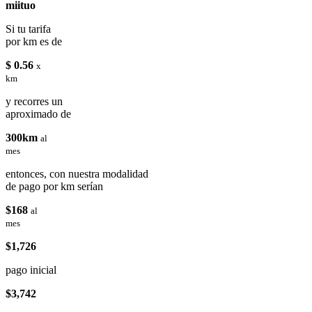
miituo
Si tu tarifa
por km es de
$ 0.56
x
km
y recorres un
aproximado de
300km
al
mes
entonces, con nuestra modalidad
de pago por km serían
$168
al
mes
$1,726
pago inicial
$3,742