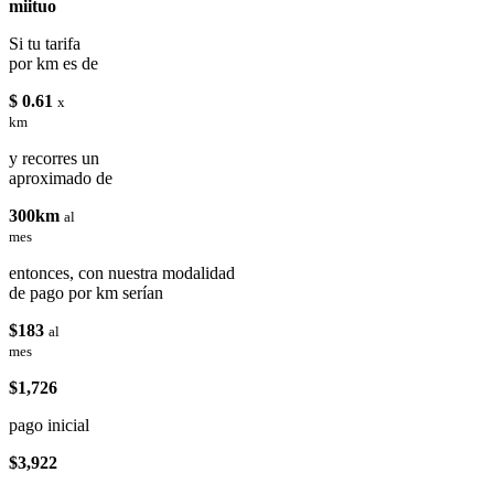
miituo
Si tu tarifa
por km es de
$ 0.61
x
km
y recorres un
aproximado de
300km
al
mes
entonces, con nuestra modalidad
de pago por km serían
$183
al
mes
$1,726
pago inicial
$3,922