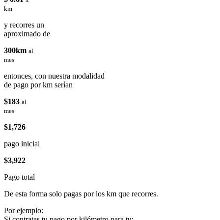
km
y recorres un
aproximado de
300km
al
mes
entonces, con nuestra modalidad
de pago por km serían
$183
al
mes
$1,726
pago inicial
$3,922
Pago total
De esta forma solo pagas por los km que recorres.
Por ejemplo:
Si contratas tu pago por kilómetro para tu: