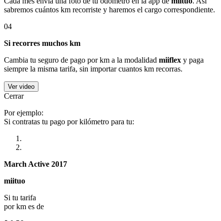
Cada mes envía una foto de tu odómetro en la app de
miituo
. Así
sabremos cuántos km recorriste y haremos el cargo correspondiente.
04
Si recorres muchos km
Cambia tu seguro de pago por km a la modalidad
miiflex
y paga
siempre la misma tarifa, sin importar cuantos km recorras.
Ver video
Cerrar
Por ejemplo:
Si contratas tu pago por kilómetro para tu:
March Active 2017
miituo
Si tu tarifa
por km es de