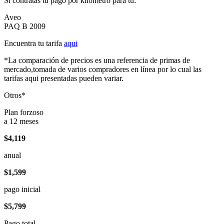
Si contratas tu pago por kilómetro para tu:
Aveo
PAQ B 2009
Encuentra tu tarifa
aqui
*La comparación de precios es una referencia de primas de
mercado,tomada de varios compradores en línea por lo cual las
tarifas aqui presentadas pueden variar.
Otros*
Plan forzoso
a 12 meses
$4,119
anual
$1,599
pago inicial
$5,799
Pago total