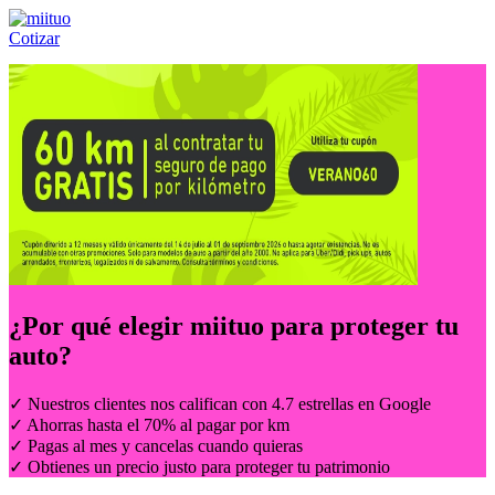
Cotizar
Llámanos al:
(55) 84-21-05-00
ó
800-953-00-59
¿Por qué elegir
miituo
para proteger tu
auto?
✓ Nuestros clientes nos califican con 4.7 estrellas en Google
✓ Ahorras hasta el 70% al pagar por km
✓ Pagas al mes y cancelas cuando quieras
✓ Obtienes un precio justo para proteger tu patrimonio