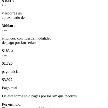
$ 0.61
x
km
y recorres un
aproximado de
300km
al
mes
entonces, con nuestra modalidad
de pago por km serían
$183
al
mes
$1,726
pago inicial
$3,922
Pago total
De esta forma solo pagas por los km que recorres.
Por ejemplo: