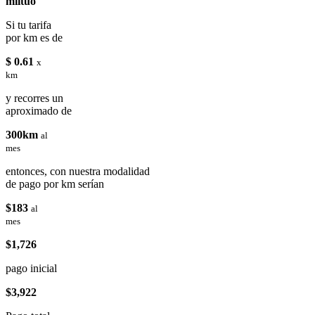
miituo
Si tu tarifa
por km es de
$ 0.61
x
km
y recorres un
aproximado de
300km
al
mes
entonces, con nuestra modalidad
de pago por km serían
$183
al
mes
$1,726
pago inicial
$3,922