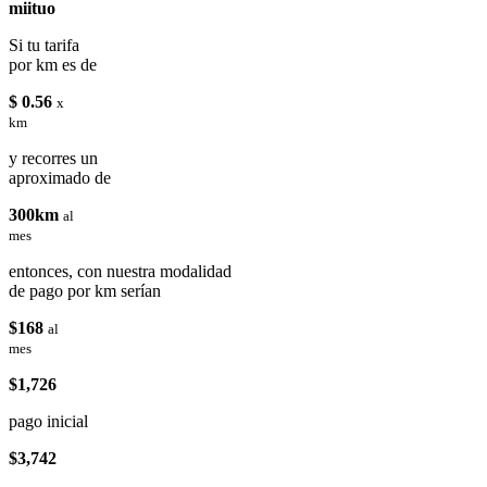
miituo
Si tu tarifa
por km es de
$ 0.56
x
km
y recorres un
aproximado de
300km
al
mes
entonces, con nuestra modalidad
de pago por km serían
$168
al
mes
$1,726
pago inicial
$3,742