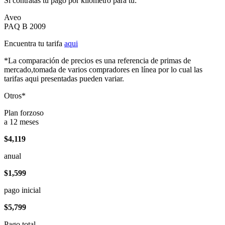
Si contratas tu pago por kilómetro para tu:
Aveo
PAQ B 2009
Encuentra tu tarifa
aqui
*La comparación de precios es una referencia de primas de
mercado,tomada de varios compradores en línea por lo cual las
tarifas aqui presentadas pueden variar.
Otros*
Plan forzoso
a 12 meses
$4,119
anual
$1,599
pago inicial
$5,799
Pago total