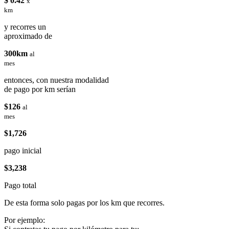
$ 0.42
x
km
y recorres un
aproximado de
300km
al
mes
entonces, con nuestra modalidad
de pago por km serían
$126
al
mes
$1,726
pago inicial
$3,238
Pago total
De esta forma solo pagas por los km que recorres.
Por ejemplo: