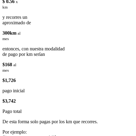
$ 0.56
x
km
y recorres un
aproximado de
300km
al
mes
entonces, con nuestra modalidad
de pago por km serían
$168
al
mes
$1,726
pago inicial
$3,742
Pago total
De esta forma solo pagas por los km que recorres.
Por ejemplo: