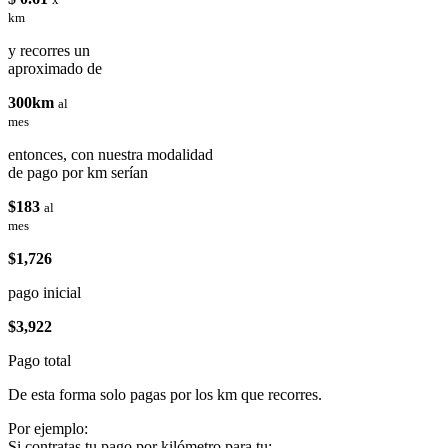
km
y recorres un
aproximado de
300km
al
mes
entonces, con nuestra modalidad
de pago por km serían
$183
al
mes
$1,726
pago inicial
$3,922
Pago total
De esta forma solo pagas por los km que recorres.
Por ejemplo:
Si contratas tu pago por kilómetro para tu: