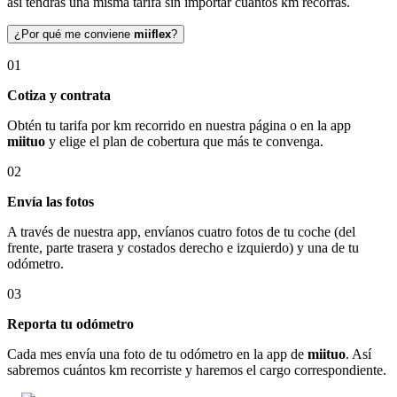
así tendrás una misma tarifa sin importar cuántos km recorras.
¿Por qué me conviene
miiflex
?
01
Cotiza y contrata
Obtén tu tarifa por km recorrido en nuestra página o en la app
miituo
y elige el plan de cobertura que más te convenga.
02
Envía las fotos
A través de nuestra app, envíanos cuatro fotos de tu coche (del
frente, parte trasera y costados derecho e izquierdo) y una de tu
odómetro.
03
Reporta tu odómetro
Cada mes envía una foto de tu odómetro en la app de
miituo
. Así
sabremos cuántos km recorriste y haremos el cargo correspondiente.