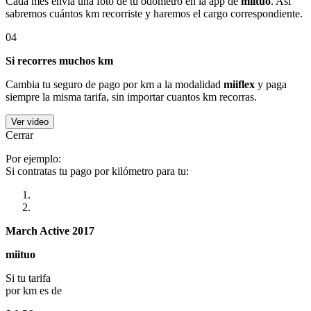
Cada mes envía una foto de tu odómetro en la app de
miituo
. Así
sabremos cuántos km recorriste y haremos el cargo correspondiente.
04
Si recorres muchos km
Cambia tu seguro de pago por km a la modalidad
miiflex
y paga
siempre la misma tarifa, sin importar cuantos km recorras.
Ver video
Cerrar
Por ejemplo:
Si contratas tu pago por kilómetro para tu:
March Active 2017
miituo
Si tu tarifa
por km es de