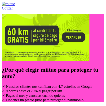
Cotizar
Llámanos al:
(55) 84-21-05-00
ó
800-953-00-59
¿Por qué elegir
miituo
para proteger tu
auto?
✓ Nuestros clientes nos califican con 4.7 estrellas en Google
✓ Ahorras hasta el 70% al pagar por km
✓ Pagas al mes y cancelas cuando quieras
✓ Obtienes un precio justo para proteger tu patrimonio