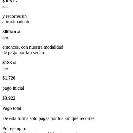
$ 0.61
x
km
y recorres un
aproximado de
300km
al
mes
entonces, con nuestra modalidad
de pago por km serían
$183
al
mes
$1,726
pago inicial
$3,922
Pago total
De esta forma solo pagas por los km que recorres.
Por ejemplo: