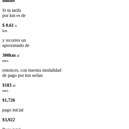
miituo
Si tu tarifa
por km es de
$ 0.61
x
km
y recorres un
aproximado de
300km
al
mes
entonces, con nuestra modalidad
de pago por km serían
$183
al
mes
$1,726
pago inicial
$3,922