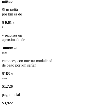
miituo
Si tu tarifa
por km es de
$ 0.61
x
km
y recorres un
aproximado de
300km
al
mes
entonces, con nuestra modalidad
de pago por km serían
$183
al
mes
$1,726
pago inicial
$3,922