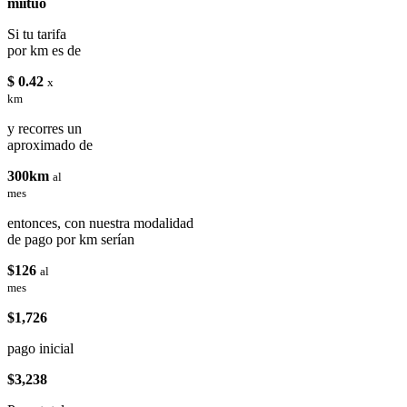
miituo
Si tu tarifa
por km es de
$ 0.42
x
km
y recorres un
aproximado de
300km
al
mes
entonces, con nuestra modalidad
de pago por km serían
$126
al
mes
$1,726
pago inicial
$3,238