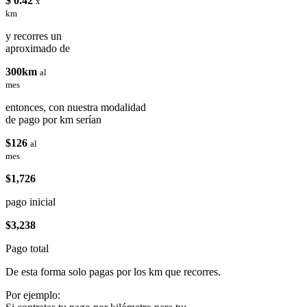
$ 0.42
x
km
y recorres un
aproximado de
300km
al
mes
entonces, con nuestra modalidad
de pago por km serían
$126
al
mes
$1,726
pago inicial
$3,238
Pago total
De esta forma solo pagas por los km que recorres.
Por ejemplo: