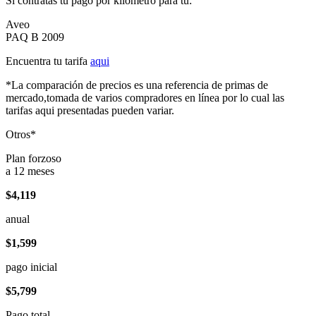
Si contratas tu pago por kilómetro para tu:
Aveo
PAQ B 2009
Encuentra tu tarifa
aqui
*La comparación de precios es una referencia de primas de
mercado,tomada de varios compradores en línea por lo cual las
tarifas aqui presentadas pueden variar.
Otros*
Plan forzoso
a 12 meses
$4,119
anual
$1,599
pago inicial
$5,799
Pago total