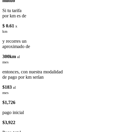
miituo
Si tu tarifa
por km es de
$ 0.61
x
km
y recorres un
aproximado de
300km
al
mes
entonces, con nuestra modalidad
de pago por km serían
$183
al
mes
$1,726
pago inicial
$3,922