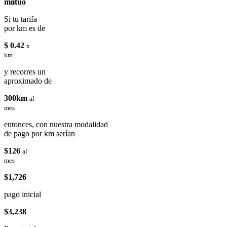
miituo
Si tu tarifa
por km es de
$ 0.42
x
km
y recorres un
aproximado de
300km
al
mes
entonces, con nuestra modalidad
de pago por km serían
$126
al
mes
$1,726
pago inicial
$3,238