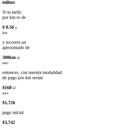
miituo
Si tu tarifa
por km es de
$ 0.56
x
km
y recorres un
aproximado de
300km
al
mes
entonces, con nuestra modalidad
de pago por km serían
$168
al
mes
$1,726
pago inicial
$3,742