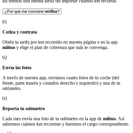
así tendrás una misma tarifa sin importar cuántos km recorras.
¿Por qué me conviene
miiflex
?
01
Cotiza y contrata
Obtén tu tarifa por km recorrido en nuestra página o en la app
miituo
y elige el plan de cobertura que más te convenga.
02
Envía las fotos
A través de nuestra app, envíanos cuatro fotos de tu coche (del
frente, parte trasera y costados derecho e izquierdo) y una de tu
odómetro.
03
Reporta tu odómetro
Cada mes envía una foto de tu odómetro en la app de
miituo
. Así
sabremos cuántos km recorriste y haremos el cargo correspondiente.