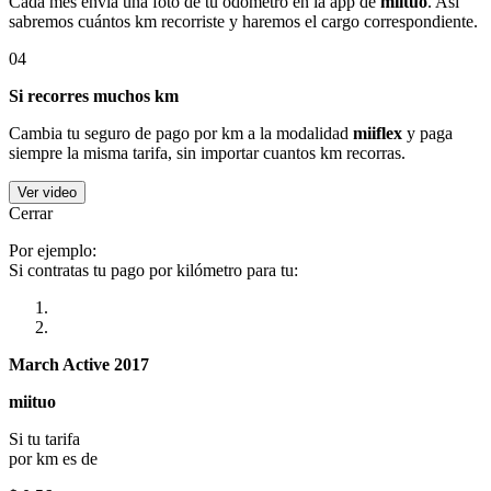
Cada mes envía una foto de tu odómetro en la app de
miituo
. Así
sabremos cuántos km recorriste y haremos el cargo correspondiente.
04
Si recorres muchos km
Cambia tu seguro de pago por km a la modalidad
miiflex
y paga
siempre la misma tarifa, sin importar cuantos km recorras.
Ver video
Cerrar
Por ejemplo:
Si contratas tu pago por kilómetro para tu:
March Active 2017
miituo
Si tu tarifa
por km es de