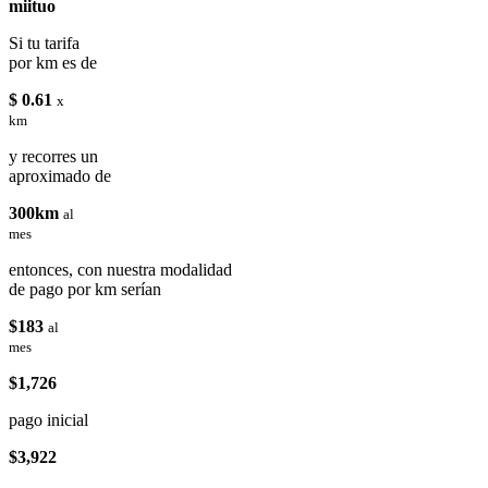
miituo
Si tu tarifa
por km es de
$ 0.61
x
km
y recorres un
aproximado de
300km
al
mes
entonces, con nuestra modalidad
de pago por km serían
$183
al
mes
$1,726
pago inicial
$3,922