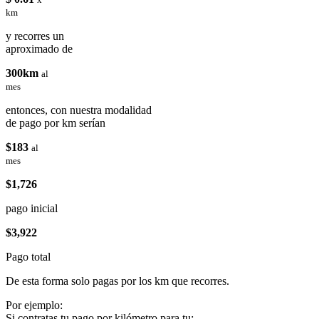
km
y recorres un
aproximado de
300km
al
mes
entonces, con nuestra modalidad
de pago por km serían
$183
al
mes
$1,726
pago inicial
$3,922
Pago total
De esta forma solo pagas por los km que recorres.
Por ejemplo:
Si contratas tu pago por kilómetro para tu: