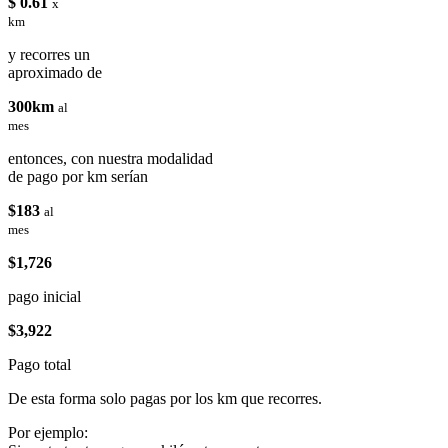
$ 0.61
x
km
y recorres un
aproximado de
300km
al
mes
entonces, con nuestra modalidad
de pago por km serían
$183
al
mes
$1,726
pago inicial
$3,922
Pago total
De esta forma solo pagas por los km que recorres.
Por ejemplo: