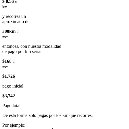
$ 0.56
x
km
y recorres un
aproximado de
300km
al
mes
entonces, con nuestra modalidad
de pago por km serían
$168
al
mes
$1,726
pago inicial
$3,742
Pago total
De esta forma solo pagas por los km que recorres.
Por ejemplo: