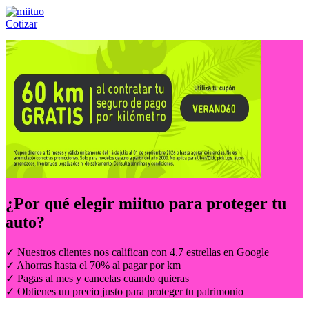
Cotizar
Llámanos al:
(55) 84-21-05-00
ó
800-953-00-59
¿Por qué elegir
miituo
para proteger tu
auto?
✓ Nuestros clientes nos califican con 4.7 estrellas en Google
✓ Ahorras hasta el 70% al pagar por km
✓ Pagas al mes y cancelas cuando quieras
✓ Obtienes un precio justo para proteger tu patrimonio