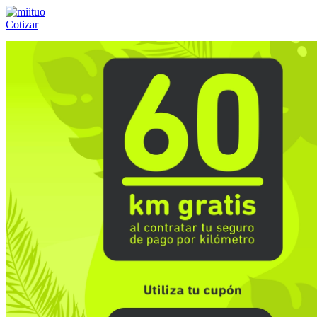
Cotizar
Llámanos al:
(55) 84-21-05-00
ó
800-953-00-59