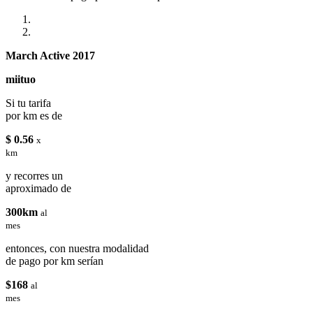
March Active 2017
miituo
Si tu tarifa
por km es de
$ 0.56
x
km
y recorres un
aproximado de
300km
al
mes
entonces, con nuestra modalidad
de pago por km serían
$168
al
mes