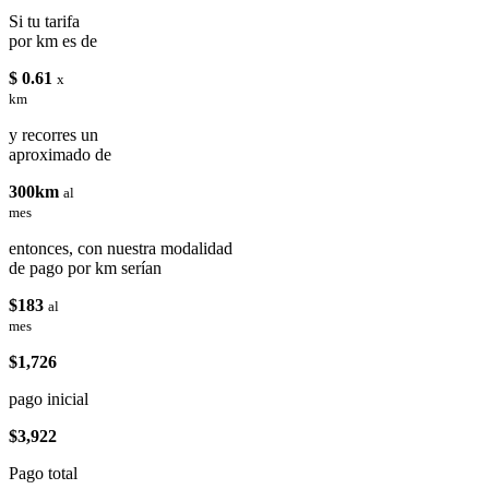
Si tu tarifa
por km es de
$ 0.61
x
km
y recorres un
aproximado de
300km
al
mes
entonces, con nuestra modalidad
de pago por km serían
$183
al
mes
$1,726
pago inicial
$3,922
Pago total