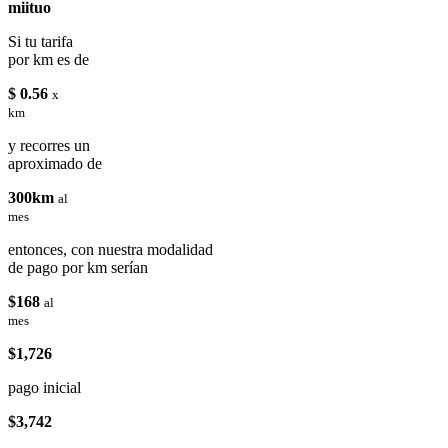
miituo
Si tu tarifa
por km es de
$ 0.56
x
km
y recorres un
aproximado de
300km
al
mes
entonces, con nuestra modalidad
de pago por km serían
$168
al
mes
$1,726
pago inicial
$3,742