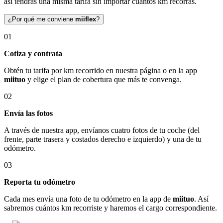
así tendrás una misma tarifa sin importar cuántos km recorras.
¿Por qué me conviene
miiflex
?
01
Cotiza y contrata
Obtén tu tarifa por km recorrido en nuestra página o en la app
miituo
y elige el plan de cobertura que más te convenga.
02
Envía las fotos
A través de nuestra app, envíanos cuatro fotos de tu coche (del
frente, parte trasera y costados derecho e izquierdo) y una de tu
odómetro.
03
Reporta tu odómetro
Cada mes envía una foto de tu odómetro en la app de
miituo
. Así
sabremos cuántos km recorriste y haremos el cargo correspondiente.