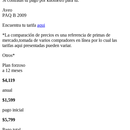
Si contratas tu pago por kilómetro para tu:
Aveo
PAQ B 2009
Encuentra tu tarifa
aqui
*La comparación de precios es una referencia de primas de
mercado,tomada de varios compradores en línea por lo cual las
tarifas aqui presentadas pueden variar.
Otros*
Plan forzoso
a 12 meses
$4,119
anual
$1,599
pago inicial
$5,799
Pago total