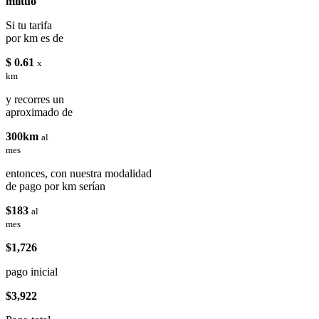
miituo
Si tu tarifa
por km es de
$ 0.61
x
km
y recorres un
aproximado de
300km
al
mes
entonces, con nuestra modalidad
de pago por km serían
$183
al
mes
$1,726
pago inicial
$3,922