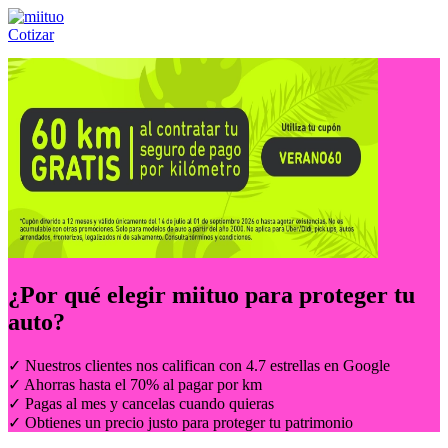
Cotizar
Llámanos al:
(55) 84-21-05-00
ó
800-953-00-59
¿Por qué elegir
miituo
para proteger tu
auto?
✓ Nuestros clientes nos califican con 4.7 estrellas en Google
✓ Ahorras hasta el 70% al pagar por km
✓ Pagas al mes y cancelas cuando quieras
✓ Obtienes un precio justo para proteger tu patrimonio