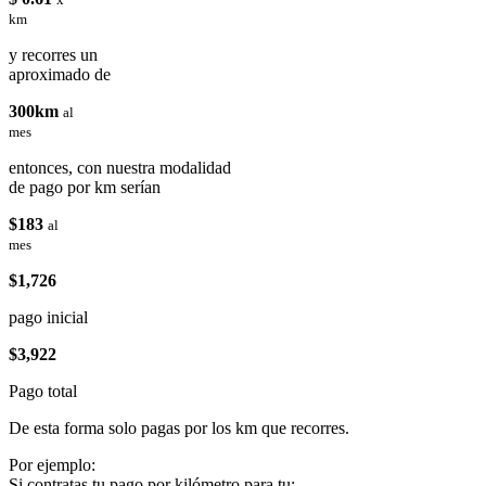
km
y recorres un
aproximado de
300km
al
mes
entonces, con nuestra modalidad
de pago por km serían
$183
al
mes
$1,726
pago inicial
$3,922
Pago total
De esta forma solo pagas por los km que recorres.
Por ejemplo:
Si contratas tu pago por kilómetro para tu: