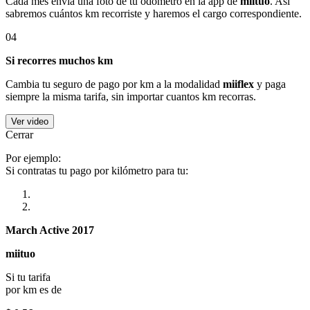
Cada mes envía una foto de tu odómetro en la app de
miituo
. Así
sabremos cuántos km recorriste y haremos el cargo correspondiente.
04
Si recorres muchos km
Cambia tu seguro de pago por km a la modalidad
miiflex
y paga
siempre la misma tarifa, sin importar cuantos km recorras.
Ver video
Cerrar
Por ejemplo:
Si contratas tu pago por kilómetro para tu:
March Active 2017
miituo
Si tu tarifa
por km es de