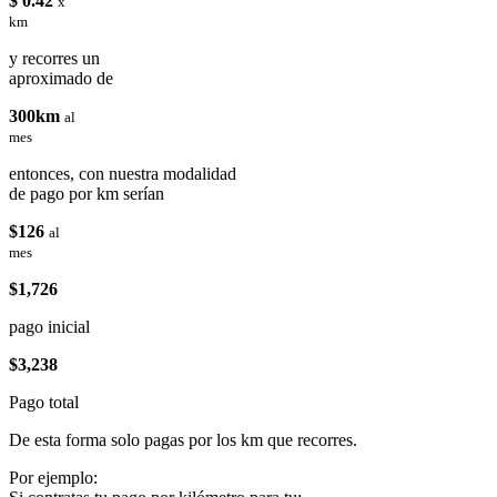
$ 0.42
x
km
y recorres un
aproximado de
300km
al
mes
entonces, con nuestra modalidad
de pago por km serían
$126
al
mes
$1,726
pago inicial
$3,238
Pago total
De esta forma solo pagas por los km que recorres.
Por ejemplo: