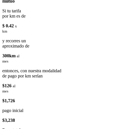
miituo
Si tu tarifa
por km es de
$ 0.42
x
km
y recorres un
aproximado de
300km
al
mes
entonces, con nuestra modalidad
de pago por km serían
$126
al
mes
$1,726
pago inicial
$3,238