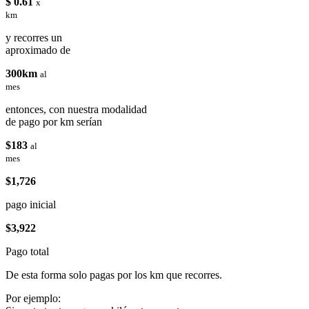
$ 0.61
x
km
y recorres un
aproximado de
300km
al
mes
entonces, con nuestra modalidad
de pago por km serían
$183
al
mes
$1,726
pago inicial
$3,922
Pago total
De esta forma solo pagas por los km que recorres.
Por ejemplo: