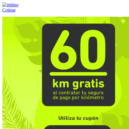
Cotizar
Llámanos al:
(55) 84-21-05-00
ó
800-953-00-59