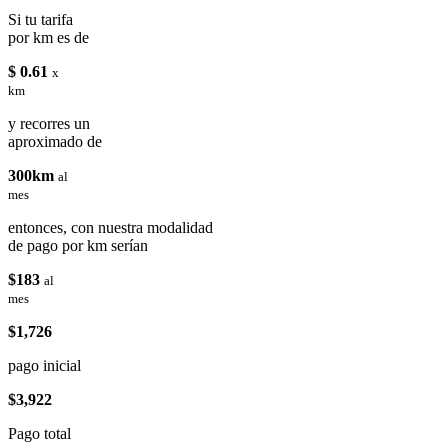
Si tu tarifa
por km es de
$ 0.61
x
km
y recorres un
aproximado de
300km
al
mes
entonces, con nuestra modalidad
de pago por km serían
$183
al
mes
$1,726
pago inicial
$3,922
Pago total