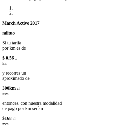
March Active 2017
miituo
Si tu tarifa
por km es de
$ 0.56
x
km
y recorres un
aproximado de
300km
al
mes
entonces, con nuestra modalidad
de pago por km serían
$168
al
mes