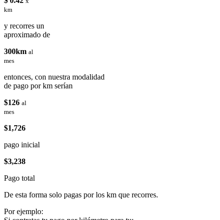
$ 0.42
x
km
y recorres un
aproximado de
300km
al
mes
entonces, con nuestra modalidad
de pago por km serían
$126
al
mes
$1,726
pago inicial
$3,238
Pago total
De esta forma solo pagas por los km que recorres.
Por ejemplo: