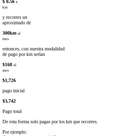
$ 0.56
x
km
y recorres un
aproximado de
300km
al
mes
entonces, con nuestra modalidad
de pago por km serían
$168
al
mes
$1,726
pago inicial
$3,742
Pago total
De esta forma solo pagas por los km que recorres.
Por ejemplo: