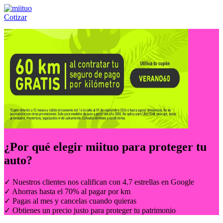
Cotizar
Llámanos al:
(55) 84-21-05-00
ó
800-953-00-59
¿Por qué elegir
miituo
para proteger tu
auto?
✓ Nuestros clientes nos califican con 4.7 estrellas en Google
✓ Ahorras hasta el 70% al pagar por km
✓ Pagas al mes y cancelas cuando quieras
✓ Obtienes un precio justo para proteger tu patrimonio