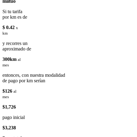
miituo
Si tu tarifa
por km es de
$ 0.42
x
km
y recorres un
aproximado de
300km
al
mes
entonces, con nuestra modalidad
de pago por km serían
$126
al
mes
$1,726
pago inicial
$3,238