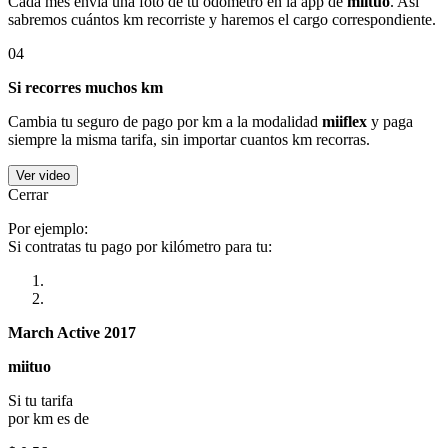
Cada mes envía una foto de tu odómetro en la app de
miituo
. Así
sabremos cuántos km recorriste y haremos el cargo correspondiente.
04
Si recorres muchos km
Cambia tu seguro de pago por km a la modalidad
miiflex
y paga
siempre la misma tarifa, sin importar cuantos km recorras.
Ver video
Cerrar
Por ejemplo:
Si contratas tu pago por kilómetro para tu:
March Active 2017
miituo
Si tu tarifa
por km es de