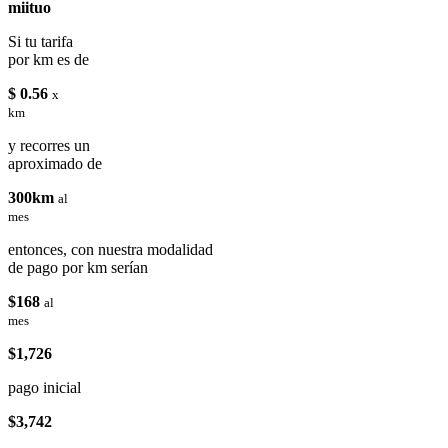
miituo
Si tu tarifa
por km es de
$ 0.56
x
km
y recorres un
aproximado de
300km
al
mes
entonces, con nuestra modalidad
de pago por km serían
$168
al
mes
$1,726
pago inicial
$3,742