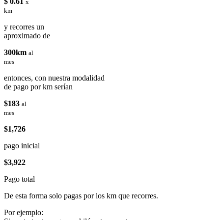
$ 0.61
x
km
y recorres un
aproximado de
300km
al
mes
entonces, con nuestra modalidad
de pago por km serían
$183
al
mes
$1,726
pago inicial
$3,922
Pago total
De esta forma solo pagas por los km que recorres.
Por ejemplo: