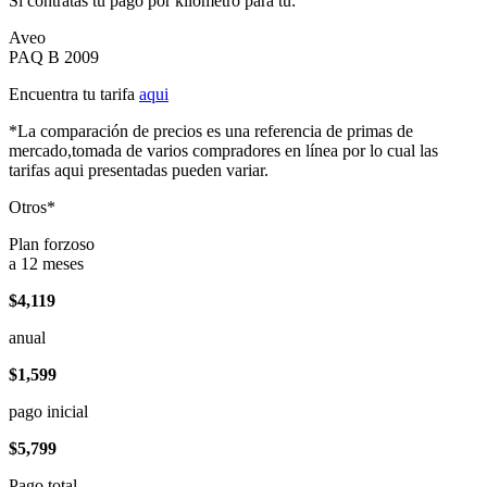
Si contratas tu pago por kilómetro para tu:
Aveo
PAQ B 2009
Encuentra tu tarifa
aqui
*La comparación de precios es una referencia de primas de
mercado,tomada de varios compradores en línea por lo cual las
tarifas aqui presentadas pueden variar.
Otros*
Plan forzoso
a 12 meses
$4,119
anual
$1,599
pago inicial
$5,799
Pago total