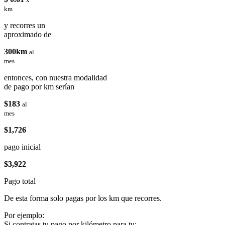
km
y recorres un
aproximado de
300km
al
mes
entonces, con nuestra modalidad
de pago por km serían
$183
al
mes
$1,726
pago inicial
$3,922
Pago total
De esta forma solo pagas por los km que recorres.
Por ejemplo:
Si contratas tu pago por kilómetro para tu: