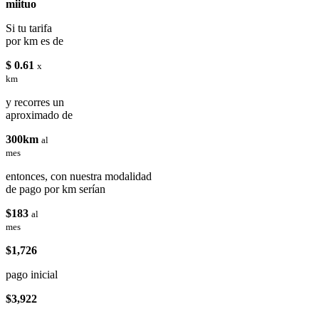
miituo
Si tu tarifa
por km es de
$ 0.61
x
km
y recorres un
aproximado de
300km
al
mes
entonces, con nuestra modalidad
de pago por km serían
$183
al
mes
$1,726
pago inicial
$3,922