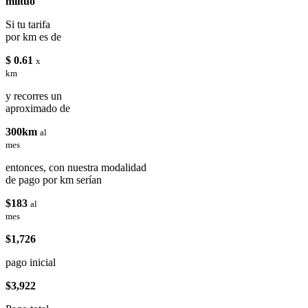
miituo
Si tu tarifa
por km es de
$ 0.61
x
km
y recorres un
aproximado de
300km
al
mes
entonces, con nuestra modalidad
de pago por km serían
$183
al
mes
$1,726
pago inicial
$3,922