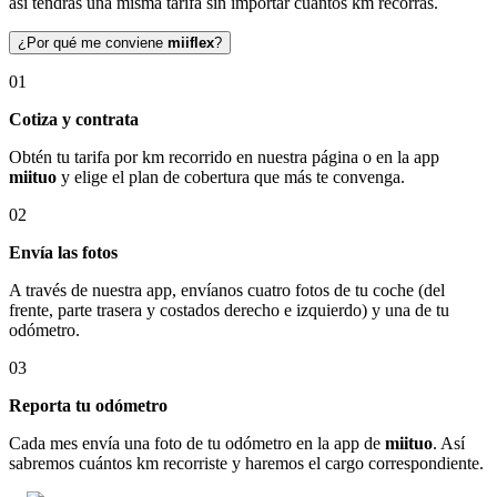
así tendrás una misma tarifa sin importar cuántos km recorras.
¿Por qué me conviene
miiflex
?
01
Cotiza y contrata
Obtén tu tarifa por km recorrido en nuestra página o en la app
miituo
y elige el plan de cobertura que más te convenga.
02
Envía las fotos
A través de nuestra app, envíanos cuatro fotos de tu coche (del
frente, parte trasera y costados derecho e izquierdo) y una de tu
odómetro.
03
Reporta tu odómetro
Cada mes envía una foto de tu odómetro en la app de
miituo
. Así
sabremos cuántos km recorriste y haremos el cargo correspondiente.