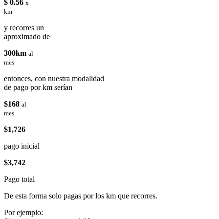
$ 0.56
x
km
y recorres un
aproximado de
300km
al
mes
entonces, con nuestra modalidad
de pago por km serían
$168
al
mes
$1,726
pago inicial
$3,742
Pago total
De esta forma solo pagas por los km que recorres.
Por ejemplo: