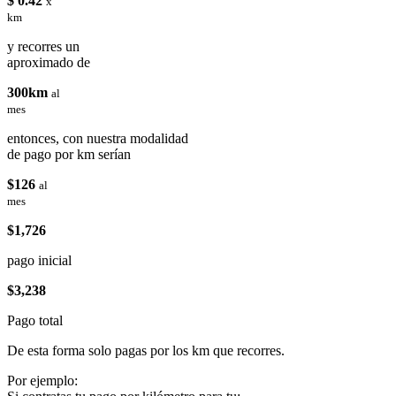
$ 0.42
x
km
y recorres un
aproximado de
300km
al
mes
entonces, con nuestra modalidad
de pago por km serían
$126
al
mes
$1,726
pago inicial
$3,238
Pago total
De esta forma solo pagas por los km que recorres.
Por ejemplo: