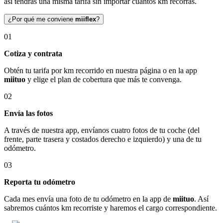
así tendrás una misma tarifa sin importar cuántos km recorras.
¿Por qué me conviene
miiflex
?
01
Cotiza y contrata
Obtén tu tarifa por km recorrido en nuestra página o en la app
miituo
y elige el plan de cobertura que más te convenga.
02
Envía las fotos
A través de nuestra app, envíanos cuatro fotos de tu coche (del
frente, parte trasera y costados derecho e izquierdo) y una de tu
odómetro.
03
Reporta tu odómetro
Cada mes envía una foto de tu odómetro en la app de
miituo
. Así
sabremos cuántos km recorriste y haremos el cargo correspondiente.