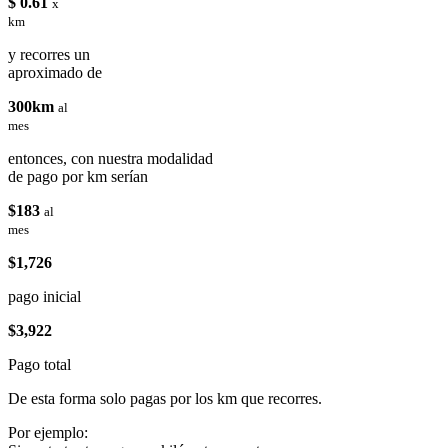
$ 0.61
x
km
y recorres un
aproximado de
300km
al
mes
entonces, con nuestra modalidad
de pago por km serían
$183
al
mes
$1,726
pago inicial
$3,922
Pago total
De esta forma solo pagas por los km que recorres.
Por ejemplo: