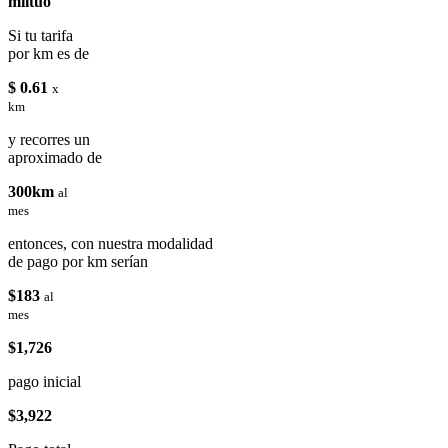
miituo
Si tu tarifa
por km es de
$ 0.61
x
km
y recorres un
aproximado de
300km
al
mes
entonces, con nuestra modalidad
de pago por km serían
$183
al
mes
$1,726
pago inicial
$3,922