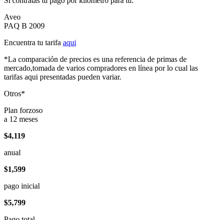
Si contratas tu pago por kilómetro para tu:
Aveo
PAQ B 2009
Encuentra tu tarifa
aqui
*La comparación de precios es una referencia de primas de
mercado,tomada de varios compradores en línea por lo cual las
tarifas aqui presentadas pueden variar.
Otros*
Plan forzoso
a 12 meses
$4,119
anual
$1,599
pago inicial
$5,799
Pago total