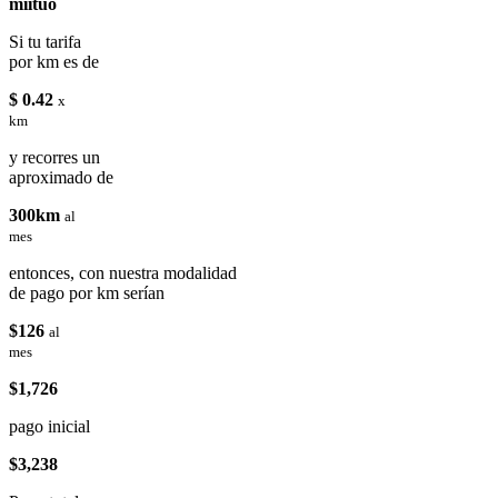
miituo
Si tu tarifa
por km es de
$ 0.42
x
km
y recorres un
aproximado de
300km
al
mes
entonces, con nuestra modalidad
de pago por km serían
$126
al
mes
$1,726
pago inicial
$3,238