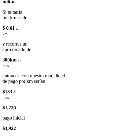
miituo
Si tu tarifa
por km es de
$ 0.61
x
km
y recorres un
aproximado de
300km
al
mes
entonces, con nuestra modalidad
de pago por km serían
$183
al
mes
$1,726
pago inicial
$3,922