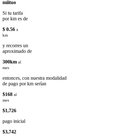
miituo
Si tu tarifa
por km es de
$ 0.56
x
km
y recorres un
aproximado de
300km
al
mes
entonces, con nuestra modalidad
de pago por km serían
$168
al
mes
$1,726
pago inicial
$3,742