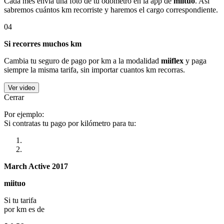
Cada mes envía una foto de tu odómetro en la app de
miituo
. Así
sabremos cuántos km recorriste y haremos el cargo correspondiente.
04
Si recorres muchos km
Cambia tu seguro de pago por km a la modalidad
miiflex
y paga
siempre la misma tarifa, sin importar cuantos km recorras.
Ver video
Cerrar
Por ejemplo:
Si contratas tu pago por kilómetro para tu:
March Active 2017
miituo
Si tu tarifa
por km es de