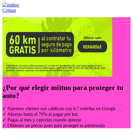
Cotizar
Llámanos al:
(55) 84-21-05-00
ó
800-953-00-59
¿Por qué elegir
miituo
para proteger tu
auto?
✓ Nuestros clientes nos califican con 4.7 estrellas en Google
✓ Ahorras hasta el 70% al pagar por km
✓ Pagas al mes y cancelas cuando quieras
✓ Obtienes un precio justo para proteger tu patrimonio