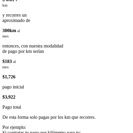
km
y recorres un
aproximado de
300km
al
mes
entonces, con nuestra modalidad
de pago por km serían
$183
al
mes
$1,726
pago inicial
$3,922
Pago total
De esta forma solo pagas por los km que recorres.
Por ejemplo:
Si contratas tu pago por kilómetro para tu: