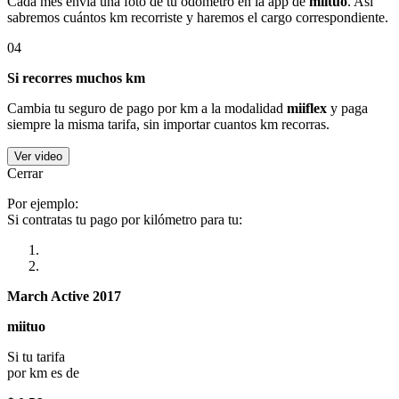
Cada mes envía una foto de tu odómetro en la app de
miituo
. Así
sabremos cuántos km recorriste y haremos el cargo correspondiente.
04
Si recorres muchos km
Cambia tu seguro de pago por km a la modalidad
miiflex
y paga
siempre la misma tarifa, sin importar cuantos km recorras.
Ver video
Cerrar
Por ejemplo:
Si contratas tu pago por kilómetro para tu:
March Active 2017
miituo
Si tu tarifa
por km es de