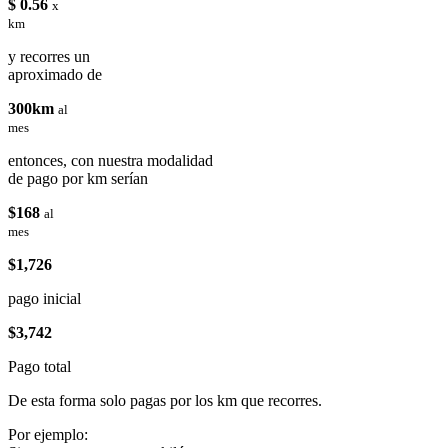
$ 0.56
x
km
y recorres un
aproximado de
300km
al
mes
entonces, con nuestra modalidad
de pago por km serían
$168
al
mes
$1,726
pago inicial
$3,742
Pago total
De esta forma solo pagas por los km que recorres.
Por ejemplo: