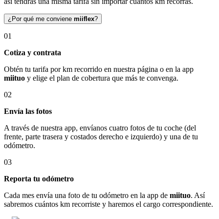
así tendrás una misma tarifa sin importar cuántos km recorras.
¿Por qué me conviene
miiflex
?
01
Cotiza y contrata
Obtén tu tarifa por km recorrido en nuestra página o en la app
miituo
y elige el plan de cobertura que más te convenga.
02
Envía las fotos
A través de nuestra app, envíanos cuatro fotos de tu coche (del
frente, parte trasera y costados derecho e izquierdo) y una de tu
odómetro.
03
Reporta tu odómetro
Cada mes envía una foto de tu odómetro en la app de
miituo
. Así
sabremos cuántos km recorriste y haremos el cargo correspondiente.