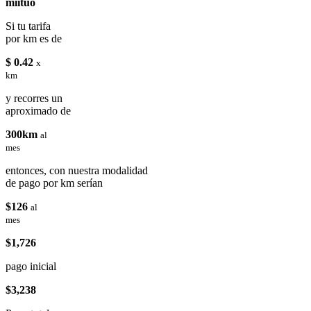
miituo
Si tu tarifa
por km es de
$ 0.42
x
km
y recorres un
aproximado de
300km
al
mes
entonces, con nuestra modalidad
de pago por km serían
$126
al
mes
$1,726
pago inicial
$3,238