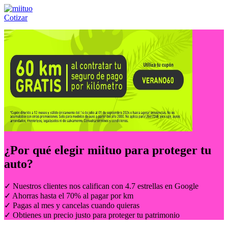
Cotizar
Llámanos al:
(55) 84-21-05-00
ó
800-953-00-59
¿Por qué elegir
miituo
para proteger tu
auto?
✓ Nuestros clientes nos califican con 4.7 estrellas en Google
✓ Ahorras hasta el 70% al pagar por km
✓ Pagas al mes y cancelas cuando quieras
✓ Obtienes un precio justo para proteger tu patrimonio