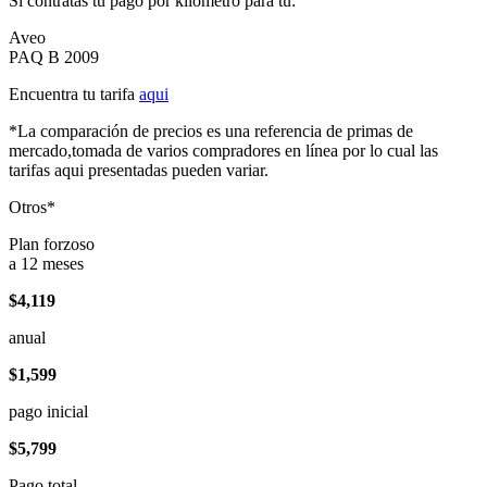
Si contratas tu pago por kilómetro para tu:
Aveo
PAQ B 2009
Encuentra tu tarifa
aqui
*La comparación de precios es una referencia de primas de
mercado,tomada de varios compradores en línea por lo cual las
tarifas aqui presentadas pueden variar.
Otros*
Plan forzoso
a 12 meses
$4,119
anual
$1,599
pago inicial
$5,799
Pago total