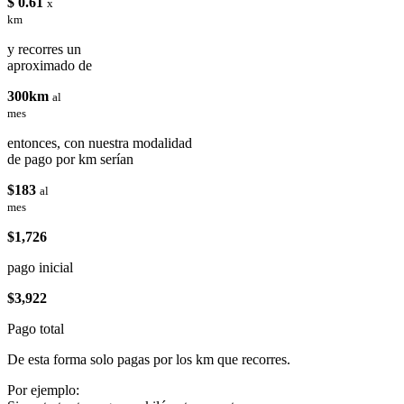
$ 0.61
x
km
y recorres un
aproximado de
300km
al
mes
entonces, con nuestra modalidad
de pago por km serían
$183
al
mes
$1,726
pago inicial
$3,922
Pago total
De esta forma solo pagas por los km que recorres.
Por ejemplo: