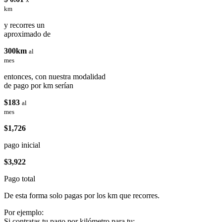
km
y recorres un
aproximado de
300km
al
mes
entonces, con nuestra modalidad
de pago por km serían
$183
al
mes
$1,726
pago inicial
$3,922
Pago total
De esta forma solo pagas por los km que recorres.
Por ejemplo:
Si contratas tu pago por kilómetro para tu: