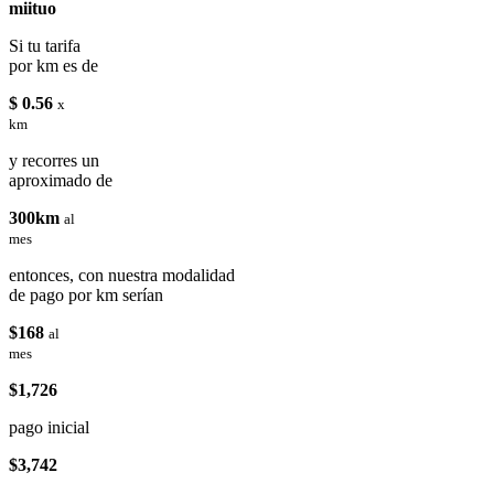
miituo
Si tu tarifa
por km es de
$ 0.56
x
km
y recorres un
aproximado de
300km
al
mes
entonces, con nuestra modalidad
de pago por km serían
$168
al
mes
$1,726
pago inicial
$3,742