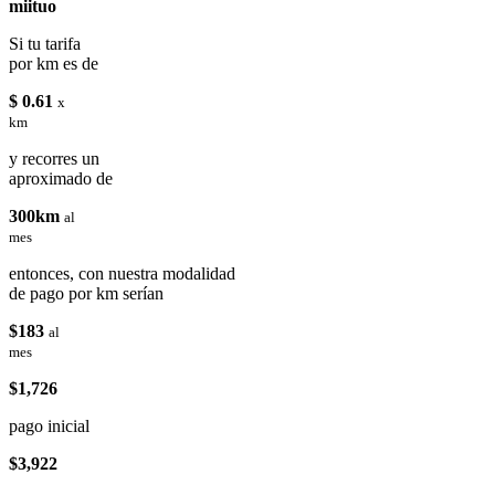
miituo
Si tu tarifa
por km es de
$ 0.61
x
km
y recorres un
aproximado de
300km
al
mes
entonces, con nuestra modalidad
de pago por km serían
$183
al
mes
$1,726
pago inicial
$3,922