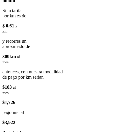
miituo
Si tu tarifa
por km es de
$ 0.61
x
km
y recorres un
aproximado de
300km
al
mes
entonces, con nuestra modalidad
de pago por km serían
$183
al
mes
$1,726
pago inicial
$3,922