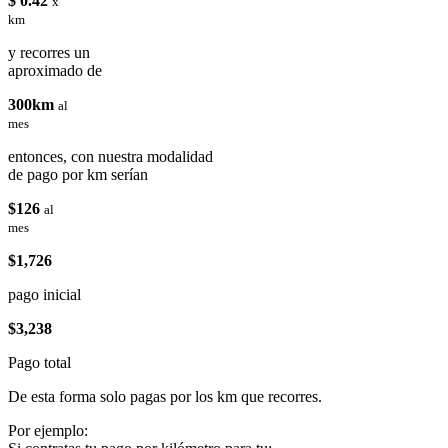
$ 0.42
x
km
y recorres un
aproximado de
300km
al
mes
entonces, con nuestra modalidad
de pago por km serían
$126
al
mes
$1,726
pago inicial
$3,238
Pago total
De esta forma solo pagas por los km que recorres.
Por ejemplo: