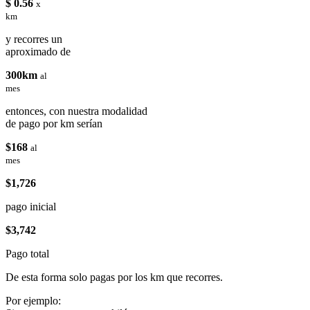
$ 0.56
x
km
y recorres un
aproximado de
300km
al
mes
entonces, con nuestra modalidad
de pago por km serían
$168
al
mes
$1,726
pago inicial
$3,742
Pago total
De esta forma solo pagas por los km que recorres.
Por ejemplo: