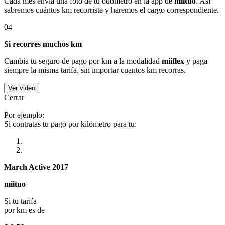
Cada mes envía una foto de tu odómetro en la app de
miituo
. Así
sabremos cuántos km recorriste y haremos el cargo correspondiente.
04
Si recorres muchos km
Cambia tu seguro de pago por km a la modalidad
miiflex
y paga
siempre la misma tarifa, sin importar cuantos km recorras.
Ver video
Cerrar
Por ejemplo:
Si contratas tu pago por kilómetro para tu:
March Active 2017
miituo
Si tu tarifa
por km es de