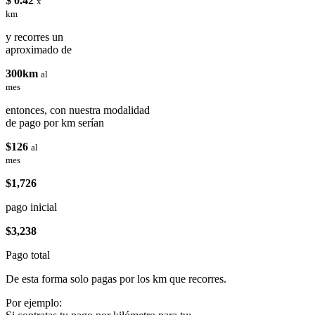
$ 0.42
x
km
y recorres un
aproximado de
300km
al
mes
entonces, con nuestra modalidad
de pago por km serían
$126
al
mes
$1,726
pago inicial
$3,238
Pago total
De esta forma solo pagas por los km que recorres.
Por ejemplo: