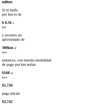
miituo
Si tu tarifa
por km es de
$ 0.56
x
km
y recorres un
aproximado de
300km
al
mes
entonces, con nuestra modalidad
de pago por km serían
$168
al
mes
$1,726
pago inicial
$3,742