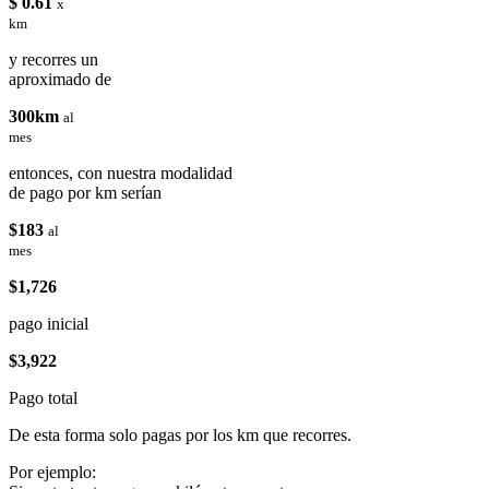
$ 0.61
x
km
y recorres un
aproximado de
300km
al
mes
entonces, con nuestra modalidad
de pago por km serían
$183
al
mes
$1,726
pago inicial
$3,922
Pago total
De esta forma solo pagas por los km que recorres.
Por ejemplo: