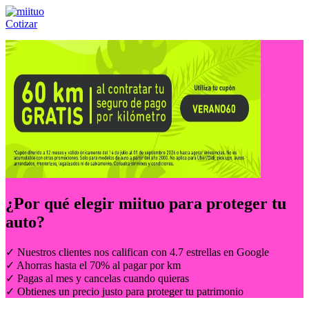
Cotizar
Llámanos al:
(55) 84-21-05-00
ó
800-953-00-59
¿Por qué elegir
miituo
para proteger tu
auto?
✓ Nuestros clientes nos califican con 4.7 estrellas en Google
✓ Ahorras hasta el 70% al pagar por km
✓ Pagas al mes y cancelas cuando quieras
✓ Obtienes un precio justo para proteger tu patrimonio