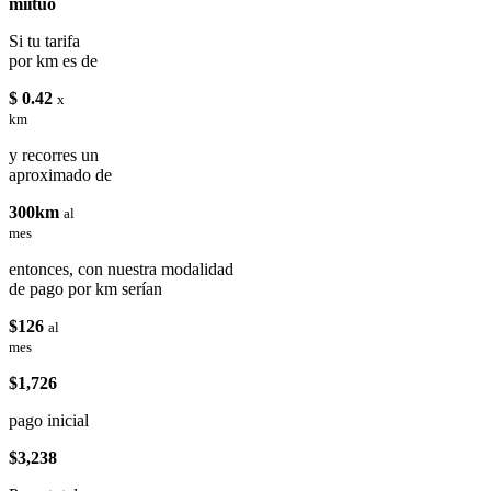
miituo
Si tu tarifa
por km es de
$ 0.42
x
km
y recorres un
aproximado de
300km
al
mes
entonces, con nuestra modalidad
de pago por km serían
$126
al
mes
$1,726
pago inicial
$3,238