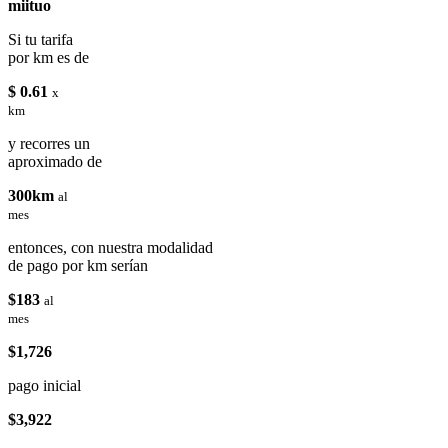
miituo
Si tu tarifa
por km es de
$ 0.61
x
km
y recorres un
aproximado de
300km
al
mes
entonces, con nuestra modalidad
de pago por km serían
$183
al
mes
$1,726
pago inicial
$3,922