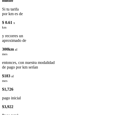
miituo
Si tu tarifa
por km es de
$ 0.61
x
km
y recorres un
aproximado de
300km
al
mes
entonces, con nuestra modalidad
de pago por km serían
$183
al
mes
$1,726
pago inicial
$3,922