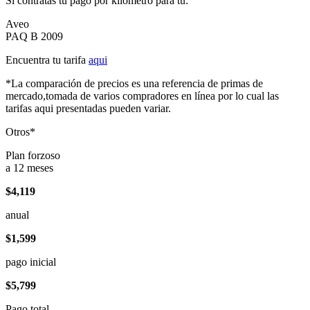
Si contratas tu pago por kilómetro para tu:
Aveo
PAQ B 2009
Encuentra tu tarifa
aqui
*La comparación de precios es una referencia de primas de
mercado,tomada de varios compradores en línea por lo cual las
tarifas aqui presentadas pueden variar.
Otros*
Plan forzoso
a 12 meses
$4,119
anual
$1,599
pago inicial
$5,799
Pago total