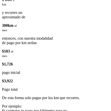
km
y recorres un
aproximado de
300km
al
mes
entonces, con nuestra modalidad
de pago por km serían
$183
al
mes
$1,726
pago inicial
$3,922
Pago total
De esta forma solo pagas por los km que recorres.
Por ejemplo:
Si contratas tu pago por kilómetro para tu: