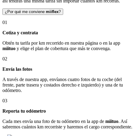
así tendrás una misma tarifa sin importar cuántos km recorras.
¿Por qué me conviene
miiflex
?
01
Cotiza y contrata
Obtén tu tarifa por km recorrido en nuestra página o en la app
miituo
y elige el plan de cobertura que más te convenga.
02
Envía las fotos
A través de nuestra app, envíanos cuatro fotos de tu coche (del
frente, parte trasera y costados derecho e izquierdo) y una de tu
odómetro.
03
Reporta tu odómetro
Cada mes envía una foto de tu odómetro en la app de
miituo
. Así
sabremos cuántos km recorriste y haremos el cargo correspondiente.