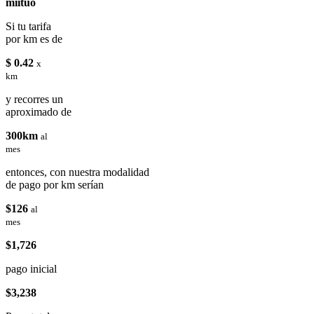
miituo
Si tu tarifa
por km es de
$ 0.42
x
km
y recorres un
aproximado de
300km
al
mes
entonces, con nuestra modalidad
de pago por km serían
$126
al
mes
$1,726
pago inicial
$3,238