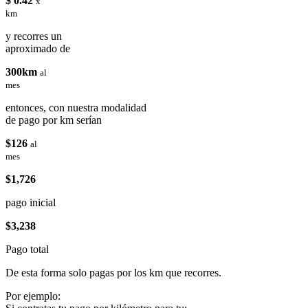
$ 0.42
x
km
y recorres un
aproximado de
300km
al
mes
entonces, con nuestra modalidad
de pago por km serían
$126
al
mes
$1,726
pago inicial
$3,238
Pago total
De esta forma solo pagas por los km que recorres.
Por ejemplo: