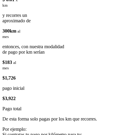
km
y recorres un
aproximado de
300km
al
mes
entonces, con nuestra modalidad
de pago por km serían
$183
al
mes
$1,726
pago inicial
$3,922
Pago total
De esta forma solo pagas por los km que recorres.
Por ejemplo:
Si contratas tu pago por kilómetro para tu: