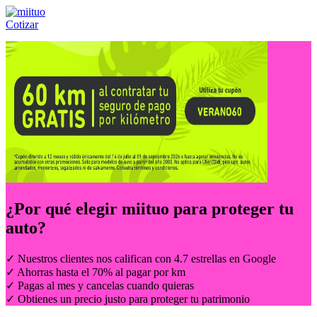
Cotizar
Llámanos al:
(55) 84-21-05-00
ó
800-953-00-59
¿Por qué elegir
miituo
para proteger tu
auto?
✓ Nuestros clientes nos califican con 4.7 estrellas en Google
✓ Ahorras hasta el 70% al pagar por km
✓ Pagas al mes y cancelas cuando quieras
✓ Obtienes un precio justo para proteger tu patrimonio