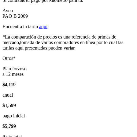
Si contratas tu pago por kilómetro para tu:
Aveo
PAQ B 2009
Encuentra tu tarifa
aqui
*La comparación de precios es una referencia de primas de
mercado,tomada de varios compradores en línea por lo cual las
tarifas aqui presentadas pueden variar.
Otros*
Plan forzoso
a 12 meses
$4,119
anual
$1,599
pago inicial
$5,799
Pago total