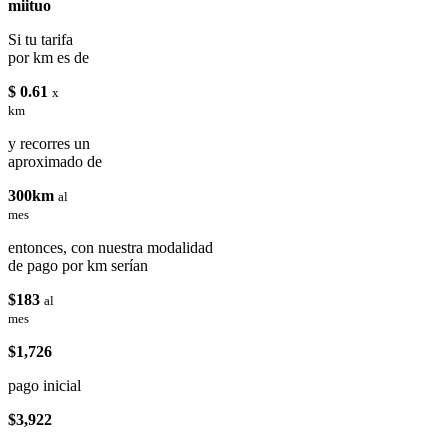
miituo
Si tu tarifa
por km es de
$ 0.61
x
km
y recorres un
aproximado de
300km
al
mes
entonces, con nuestra modalidad
de pago por km serían
$183
al
mes
$1,726
pago inicial
$3,922