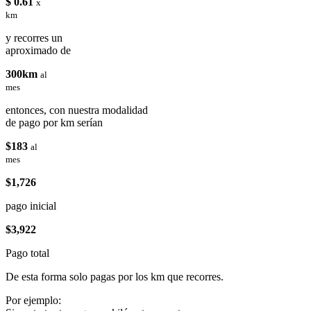
$ 0.61
x
km
y recorres un
aproximado de
300km
al
mes
entonces, con nuestra modalidad
de pago por km serían
$183
al
mes
$1,726
pago inicial
$3,922
Pago total
De esta forma solo pagas por los km que recorres.
Por ejemplo: