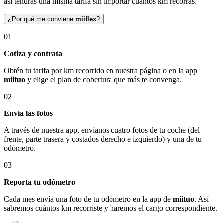
así tendrás una misma tarifa sin importar cuántos km recorras.
¿Por qué me conviene
miiflex
?
01
Cotiza y contrata
Obtén tu tarifa por km recorrido en nuestra página o en la app
miituo
y elige el plan de cobertura que más te convenga.
02
Envía las fotos
A través de nuestra app, envíanos cuatro fotos de tu coche (del
frente, parte trasera y costados derecho e izquierdo) y una de tu
odómetro.
03
Reporta tu odómetro
Cada mes envía una foto de tu odómetro en la app de
miituo
. Así
sabremos cuántos km recorriste y haremos el cargo correspondiente.