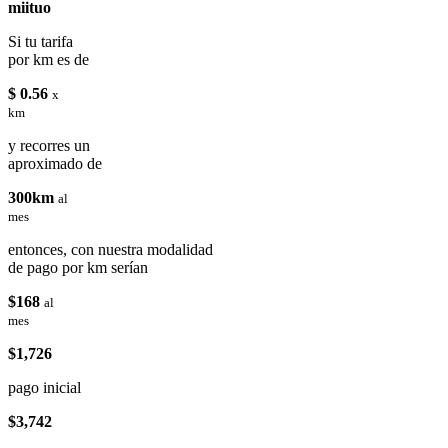
miituo
Si tu tarifa
por km es de
$ 0.56
x
km
y recorres un
aproximado de
300km
al
mes
entonces, con nuestra modalidad
de pago por km serían
$168
al
mes
$1,726
pago inicial
$3,742