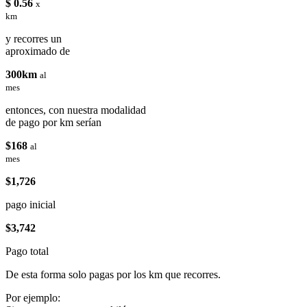
$ 0.56
x
km
y recorres un
aproximado de
300km
al
mes
entonces, con nuestra modalidad
de pago por km serían
$168
al
mes
$1,726
pago inicial
$3,742
Pago total
De esta forma solo pagas por los km que recorres.
Por ejemplo: