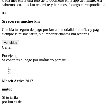
Cada mes envía una foto de tu odómetro en la app de
miituo
. Así
sabremos cuántos km recorriste y haremos el cargo correspondiente.
04
Si recorres muchos km
Cambia tu seguro de pago por km a la modalidad
miiflex
y paga
siempre la misma tarifa, sin importar cuantos km recorras.
Ver video
Cerrar
Por ejemplo:
Si contratas tu pago por kilómetro para tu:
March Active 2017
miituo
Si tu tarifa
por km es de