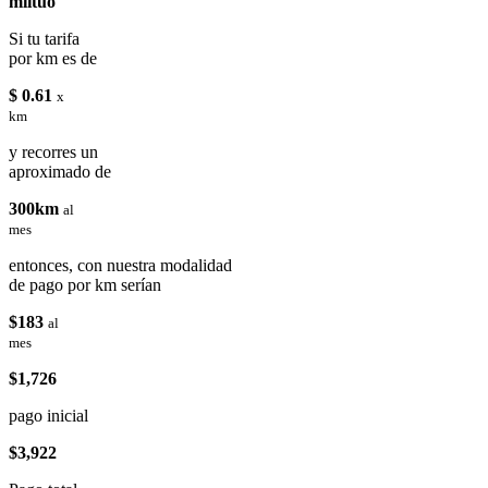
miituo
Si tu tarifa
por km es de
$ 0.61
x
km
y recorres un
aproximado de
300km
al
mes
entonces, con nuestra modalidad
de pago por km serían
$183
al
mes
$1,726
pago inicial
$3,922