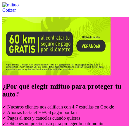
Cotizar
Llámanos al:
(55) 84-21-05-00
ó
800-953-00-59
¿Por qué elegir
miituo
para proteger tu
auto?
✓ Nuestros clientes nos califican con 4.7 estrellas en Google
✓ Ahorras hasta el 70% al pagar por km
✓ Pagas al mes y cancelas cuando quieras
✓ Obtienes un precio justo para proteger tu patrimonio