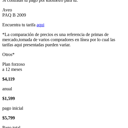
Si contratas tu pago por kilómetro para tu:
Aveo
PAQ B 2009
Encuentra tu tarifa
aqui
*La comparación de precios es una referencia de primas de
mercado,tomada de varios compradores en línea por lo cual las
tarifas aqui presentadas pueden variar.
Otros*
Plan forzoso
a 12 meses
$4,119
anual
$1,599
pago inicial
$5,799
Pago total