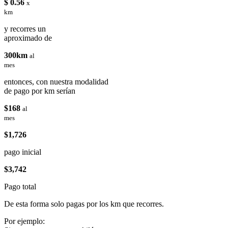
$ 0.56
x
km
y recorres un
aproximado de
300km
al
mes
entonces, con nuestra modalidad
de pago por km serían
$168
al
mes
$1,726
pago inicial
$3,742
Pago total
De esta forma solo pagas por los km que recorres.
Por ejemplo: