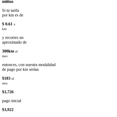
miituo
Si tu tarifa
por km es de
$ 0.61
x
km
y recorres un
aproximado de
300km
al
mes
entonces, con nuestra modalidad
de pago por km serían
$183
al
mes
$1,726
pago inicial
$3,922