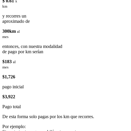
$ 0.61
x
km
y recorres un
aproximado de
300km
al
mes
entonces, con nuestra modalidad
de pago por km serían
$183
al
mes
$1,726
pago inicial
$3,922
Pago total
De esta forma solo pagas por los km que recorres.
Por ejemplo: