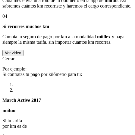
Cada mes envía una foto de tu odómetro en la app de
miituo
. Así
sabremos cuántos km recorriste y haremos el cargo correspondiente.
04
Si recorres muchos km
Cambia tu seguro de pago por km a la modalidad
miiflex
y paga
siempre la misma tarifa, sin importar cuantos km recorras.
Ver video
Cerrar
Por ejemplo:
Si contratas tu pago por kilómetro para tu:
March Active 2017
miituo
Si tu tarifa
por km es de