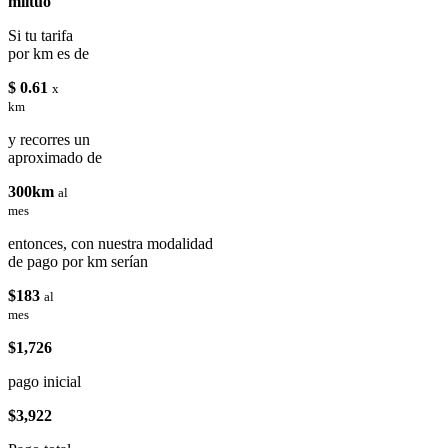
miituo
Si tu tarifa
por km es de
$ 0.61
x
km
y recorres un
aproximado de
300km
al
mes
entonces, con nuestra modalidad
de pago por km serían
$183
al
mes
$1,726
pago inicial
$3,922