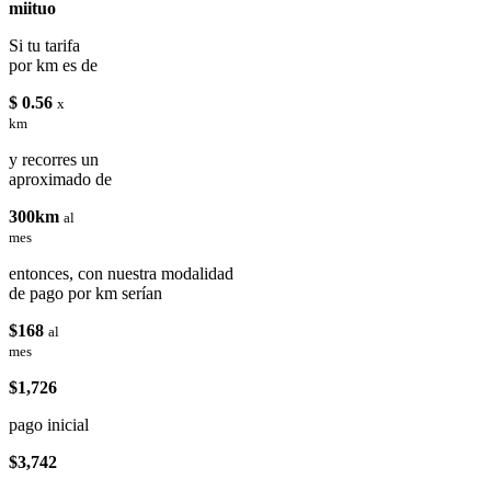
miituo
Si tu tarifa
por km es de
$ 0.56
x
km
y recorres un
aproximado de
300km
al
mes
entonces, con nuestra modalidad
de pago por km serían
$168
al
mes
$1,726
pago inicial
$3,742