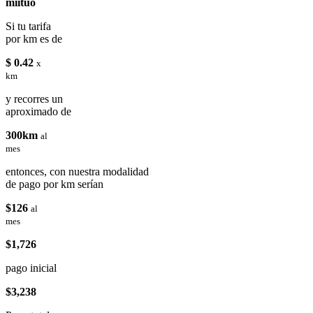
miituo
Si tu tarifa
por km es de
$ 0.42
x
km
y recorres un
aproximado de
300km
al
mes
entonces, con nuestra modalidad
de pago por km serían
$126
al
mes
$1,726
pago inicial
$3,238