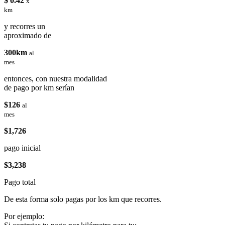
$ 0.42
x
km
y recorres un
aproximado de
300km
al
mes
entonces, con nuestra modalidad
de pago por km serían
$126
al
mes
$1,726
pago inicial
$3,238
Pago total
De esta forma solo pagas por los km que recorres.
Por ejemplo: