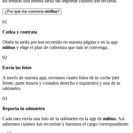
así tendrás una misma tarifa sin importar cuántos km recorras.
¿Por qué me conviene
miiflex
?
01
Cotiza y contrata
Obtén tu tarifa por km recorrido en nuestra página o en la app
miituo
y elige el plan de cobertura que más te convenga.
02
Envía las fotos
A través de nuestra app, envíanos cuatro fotos de tu coche (del
frente, parte trasera y costados derecho e izquierdo) y una de tu
odómetro.
03
Reporta tu odómetro
Cada mes envía una foto de tu odómetro en la app de
miituo
. Así
sabremos cuántos km recorriste y haremos el cargo correspondiente.