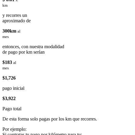
km
y recorres un
aproximado de
300km
al
mes
entonces, con nuestra modalidad
de pago por km serían
$183
al
mes
$1,726
pago inicial
$3,922
Pago total
De esta forma solo pagas por los km que recorres.
Por ejemplo:
Si contratas tu pago por kilómetro para tu: