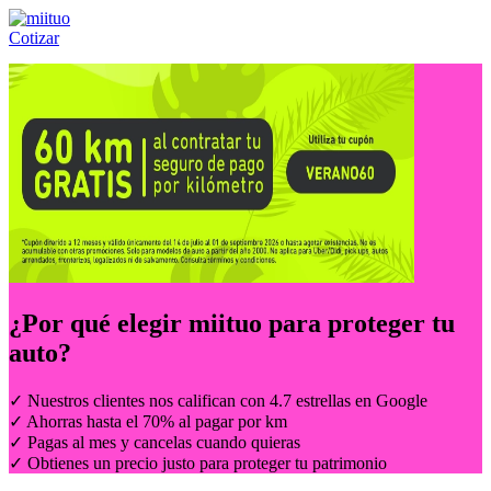
Cotizar
Llámanos al:
(55) 84-21-05-00
ó
800-953-00-59
¿Por qué elegir
miituo
para proteger tu
auto?
✓ Nuestros clientes nos califican con 4.7 estrellas en Google
✓ Ahorras hasta el 70% al pagar por km
✓ Pagas al mes y cancelas cuando quieras
✓ Obtienes un precio justo para proteger tu patrimonio