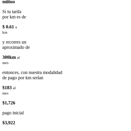
miituo
Si tu tarifa
por km es de
$ 0.61
x
km
y recorres un
aproximado de
300km
al
mes
entonces, con nuestra modalidad
de pago por km serían
$183
al
mes
$1,726
pago inicial
$3,922