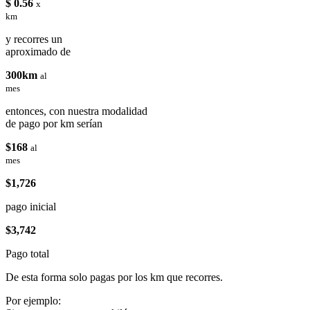
$ 0.56
x
km
y recorres un
aproximado de
300km
al
mes
entonces, con nuestra modalidad
de pago por km serían
$168
al
mes
$1,726
pago inicial
$3,742
Pago total
De esta forma solo pagas por los km que recorres.
Por ejemplo: