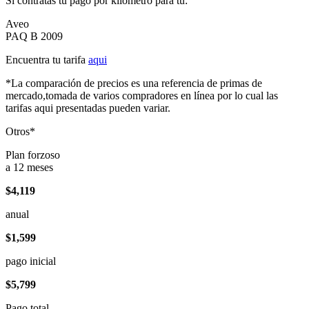
Si contratas tu pago por kilómetro para tu:
Aveo
PAQ B 2009
Encuentra tu tarifa
aqui
*La comparación de precios es una referencia de primas de
mercado,tomada de varios compradores en línea por lo cual las
tarifas aqui presentadas pueden variar.
Otros*
Plan forzoso
a 12 meses
$4,119
anual
$1,599
pago inicial
$5,799
Pago total