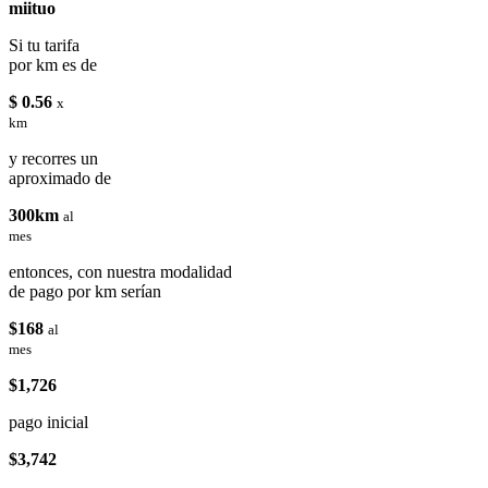
miituo
Si tu tarifa
por km es de
$ 0.56
x
km
y recorres un
aproximado de
300km
al
mes
entonces, con nuestra modalidad
de pago por km serían
$168
al
mes
$1,726
pago inicial
$3,742