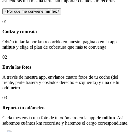
así tendrás una misma tarifa sin importar cuántos km recorras.
¿Por qué me conviene
miiflex
?
01
Cotiza y contrata
Obtén tu tarifa por km recorrido en nuestra página o en la app
miituo
y elige el plan de cobertura que más te convenga.
02
Envía las fotos
A través de nuestra app, envíanos cuatro fotos de tu coche (del
frente, parte trasera y costados derecho e izquierdo) y una de tu
odómetro.
03
Reporta tu odómetro
Cada mes envía una foto de tu odómetro en la app de
miituo
. Así
sabremos cuántos km recorriste y haremos el cargo correspondiente.