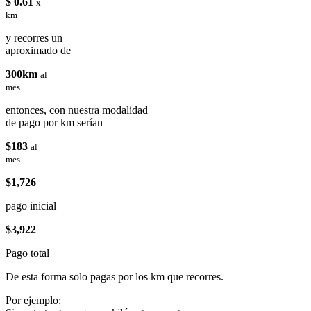
$ 0.61
x
km
y recorres un
aproximado de
300km
al
mes
entonces, con nuestra modalidad
de pago por km serían
$183
al
mes
$1,726
pago inicial
$3,922
Pago total
De esta forma solo pagas por los km que recorres.
Por ejemplo: