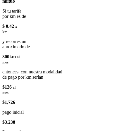
miituo
Si tu tarifa
por km es de
$ 0.42
x
km
y recorres un
aproximado de
300km
al
mes
entonces, con nuestra modalidad
de pago por km serían
$126
al
mes
$1,726
pago inicial
$3,238