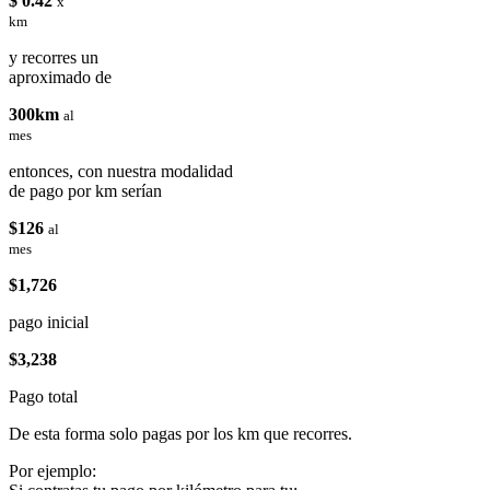
$ 0.42
x
km
y recorres un
aproximado de
300km
al
mes
entonces, con nuestra modalidad
de pago por km serían
$126
al
mes
$1,726
pago inicial
$3,238
Pago total
De esta forma solo pagas por los km que recorres.
Por ejemplo: