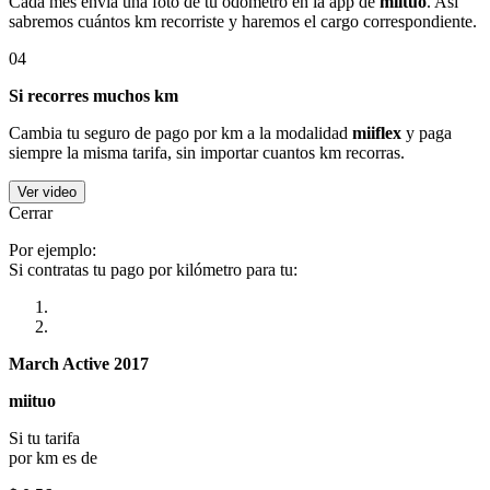
Cada mes envía una foto de tu odómetro en la app de
miituo
. Así
sabremos cuántos km recorriste y haremos el cargo correspondiente.
04
Si recorres muchos km
Cambia tu seguro de pago por km a la modalidad
miiflex
y paga
siempre la misma tarifa, sin importar cuantos km recorras.
Ver video
Cerrar
Por ejemplo:
Si contratas tu pago por kilómetro para tu:
March Active 2017
miituo
Si tu tarifa
por km es de