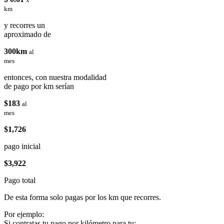
km
y recorres un
aproximado de
300km
al
mes
entonces, con nuestra modalidad
de pago por km serían
$183
al
mes
$1,726
pago inicial
$3,922
Pago total
De esta forma solo pagas por los km que recorres.
Por ejemplo:
Si contratas tu pago por kilómetro para tu: