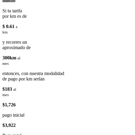
miituo
Si tu tarifa
por km es de
$ 0.61
x
km
y recorres un
aproximado de
300km
al
mes
entonces, con nuestra modalidad
de pago por km serían
$183
al
mes
$1,726
pago inicial
$3,922