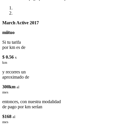
March Active 2017
miituo
Si tu tarifa
por km es de
$ 0.56
x
km
y recorres un
aproximado de
300km
al
mes
entonces, con nuestra modalidad
de pago por km serían
$168
al
mes