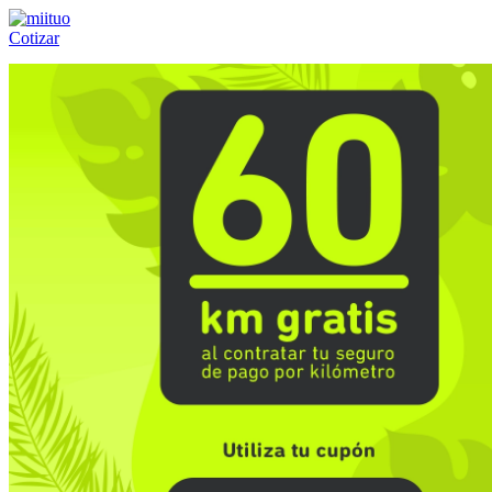
Cotizar
Llámanos al:
(55) 84-21-05-00
ó
800-953-00-59