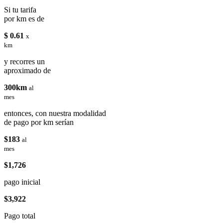
Si tu tarifa
por km es de
$ 0.61
x
km
y recorres un
aproximado de
300km
al
mes
entonces, con nuestra modalidad
de pago por km serían
$183
al
mes
$1,726
pago inicial
$3,922
Pago total