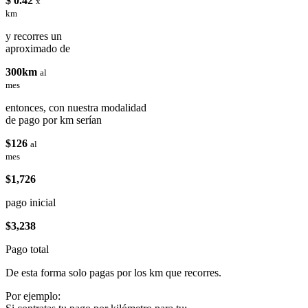
$ 0.42
x
km
y recorres un
aproximado de
300km
al
mes
entonces, con nuestra modalidad
de pago por km serían
$126
al
mes
$1,726
pago inicial
$3,238
Pago total
De esta forma solo pagas por los km que recorres.
Por ejemplo: