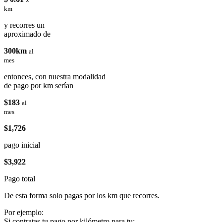
km
y recorres un
aproximado de
300km
al
mes
entonces, con nuestra modalidad
de pago por km serían
$183
al
mes
$1,726
pago inicial
$3,922
Pago total
De esta forma solo pagas por los km que recorres.
Por ejemplo:
Si contratas tu pago por kilómetro para tu: