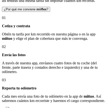
así tendrás una misma tarifa sin importar cuántos km recorras.
¿Por qué me conviene
miiflex
?
01
Cotiza y contrata
Obtén tu tarifa por km recorrido en nuestra página o en la app
miituo
y elige el plan de cobertura que más te convenga.
02
Envía las fotos
A través de nuestra app, envíanos cuatro fotos de tu coche (del
frente, parte trasera y costados derecho e izquierdo) y una de tu
odómetro.
03
Reporta tu odómetro
Cada mes envía una foto de tu odómetro en la app de
miituo
. Así
sabremos cuántos km recorriste y haremos el cargo correspondiente.