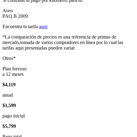
Si contratas tu pago por kilómetro para tu:
Aveo
PAQ B 2009
Encuentra tu tarifa
aqui
*La comparación de precios es una referencia de primas de
mercado,tomada de varios compradores en línea por lo cual las
tarifas aqui presentadas pueden variar.
Otros*
Plan forzoso
a 12 meses
$4,119
anual
$1,599
pago inicial
$5,799
Pago total