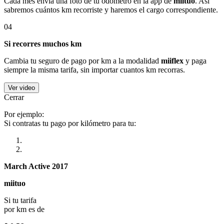
Cada mes envía una foto de tu odómetro en la app de
miituo
. Así
sabremos cuántos km recorriste y haremos el cargo correspondiente.
04
Si recorres muchos km
Cambia tu seguro de pago por km a la modalidad
miiflex
y paga
siempre la misma tarifa, sin importar cuantos km recorras.
Ver video
Cerrar
Por ejemplo:
Si contratas tu pago por kilómetro para tu:
March Active 2017
miituo
Si tu tarifa
por km es de