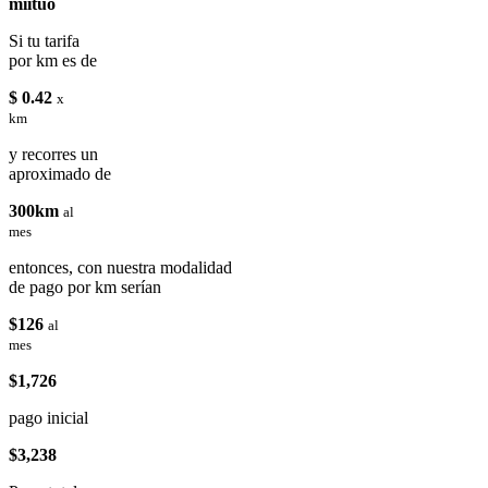
miituo
Si tu tarifa
por km es de
$ 0.42
x
km
y recorres un
aproximado de
300km
al
mes
entonces, con nuestra modalidad
de pago por km serían
$126
al
mes
$1,726
pago inicial
$3,238