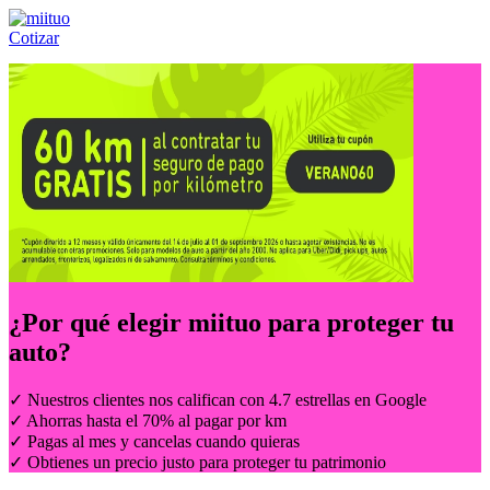
Cotizar
Llámanos al:
(55) 84-21-05-00
ó
800-953-00-59
¿Por qué elegir
miituo
para proteger tu
auto?
✓ Nuestros clientes nos califican con 4.7 estrellas en Google
✓ Ahorras hasta el 70% al pagar por km
✓ Pagas al mes y cancelas cuando quieras
✓ Obtienes un precio justo para proteger tu patrimonio