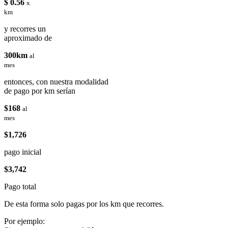
$ 0.56
x
km
y recorres un
aproximado de
300km
al
mes
entonces, con nuestra modalidad
de pago por km serían
$168
al
mes
$1,726
pago inicial
$3,742
Pago total
De esta forma solo pagas por los km que recorres.
Por ejemplo: