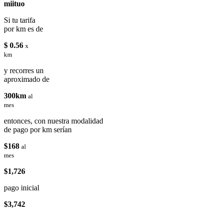
miituo
Si tu tarifa
por km es de
$ 0.56
x
km
y recorres un
aproximado de
300km
al
mes
entonces, con nuestra modalidad
de pago por km serían
$168
al
mes
$1,726
pago inicial
$3,742