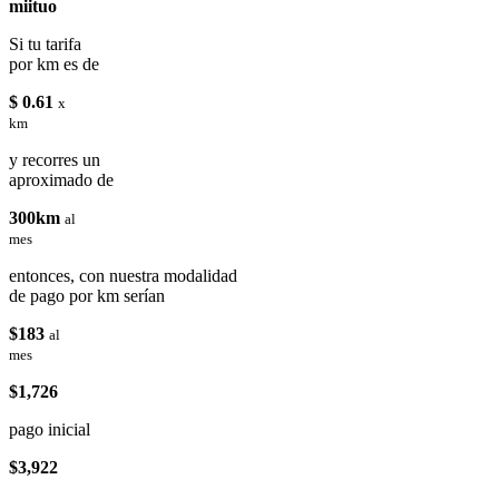
miituo
Si tu tarifa
por km es de
$ 0.61
x
km
y recorres un
aproximado de
300km
al
mes
entonces, con nuestra modalidad
de pago por km serían
$183
al
mes
$1,726
pago inicial
$3,922