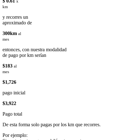
$ 0.61
x
km
y recorres un
aproximado de
300km
al
mes
entonces, con nuestra modalidad
de pago por km serían
$183
al
mes
$1,726
pago inicial
$3,922
Pago total
De esta forma solo pagas por los km que recorres.
Por ejemplo: