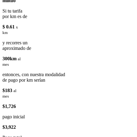
miituo
Si tu tarifa
por km es de
$ 0.61
x
km
y recorres un
aproximado de
300km
al
mes
entonces, con nuestra modalidad
de pago por km serían
$183
al
mes
$1,726
pago inicial
$3,922