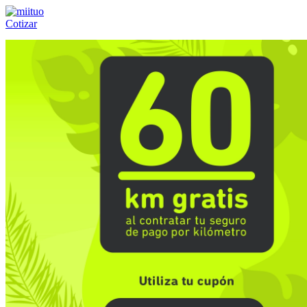
Cotizar
Llámanos al:
(55) 84-21-05-00
ó
800-953-00-59