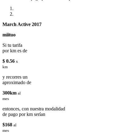
March Active 2017
miituo
Si tu tarifa
por km es de
$ 0.56
x
km
y recorres un
aproximado de
300km
al
mes
entonces, con nuestra modalidad
de pago por km serían
$168
al
mes