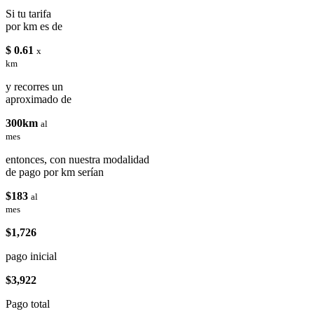
Si tu tarifa
por km es de
$ 0.61
x
km
y recorres un
aproximado de
300km
al
mes
entonces, con nuestra modalidad
de pago por km serían
$183
al
mes
$1,726
pago inicial
$3,922
Pago total