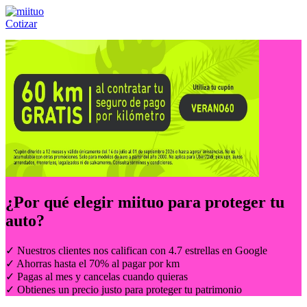
Cotizar
Llámanos al:
(55) 84-21-05-00
ó
800-953-00-59
¿Por qué elegir
miituo
para proteger tu
auto?
✓ Nuestros clientes nos califican con 4.7 estrellas en Google
✓ Ahorras hasta el 70% al pagar por km
✓ Pagas al mes y cancelas cuando quieras
✓ Obtienes un precio justo para proteger tu patrimonio