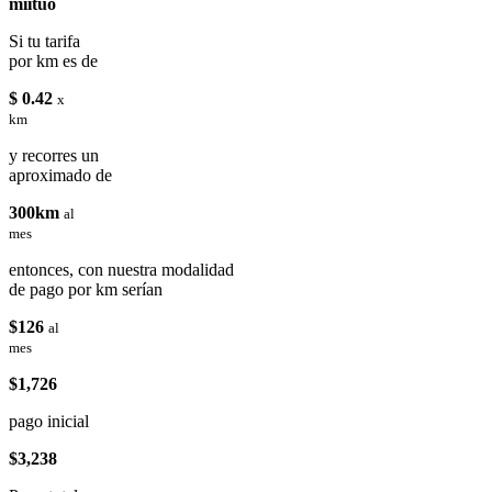
miituo
Si tu tarifa
por km es de
$ 0.42
x
km
y recorres un
aproximado de
300km
al
mes
entonces, con nuestra modalidad
de pago por km serían
$126
al
mes
$1,726
pago inicial
$3,238