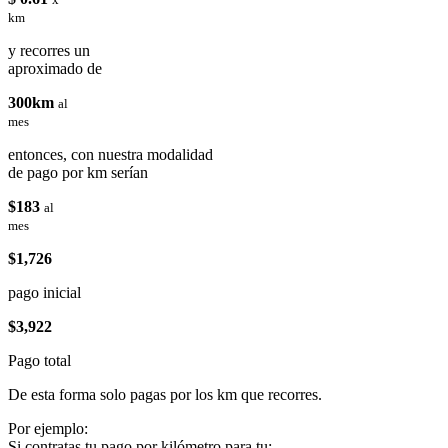
km
y recorres un
aproximado de
300km
al
mes
entonces, con nuestra modalidad
de pago por km serían
$183
al
mes
$1,726
pago inicial
$3,922
Pago total
De esta forma solo pagas por los km que recorres.
Por ejemplo:
Si contratas tu pago por kilómetro para tu: