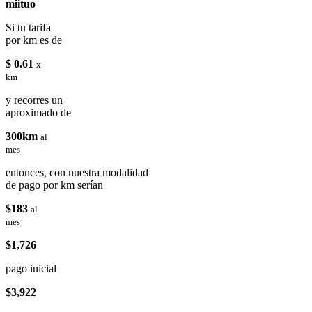
miituo
Si tu tarifa
por km es de
$ 0.61
x
km
y recorres un
aproximado de
300km
al
mes
entonces, con nuestra modalidad
de pago por km serían
$183
al
mes
$1,726
pago inicial
$3,922