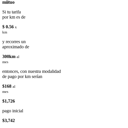
miituo
Si tu tarifa
por km es de
$ 0.56
x
km
y recorres un
aproximado de
300km
al
mes
entonces, con nuestra modalidad
de pago por km serían
$168
al
mes
$1,726
pago inicial
$3,742