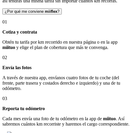
así tendrás una misma tarifa sin importar cuántos km recorras.
¿Por qué me conviene
miiflex
?
01
Cotiza y contrata
Obtén tu tarifa por km recorrido en nuestra página o en la app
miituo
y elige el plan de cobertura que más te convenga.
02
Envía las fotos
A través de nuestra app, envíanos cuatro fotos de tu coche (del
frente, parte trasera y costados derecho e izquierdo) y una de tu
odómetro.
03
Reporta tu odómetro
Cada mes envía una foto de tu odómetro en la app de
miituo
. Así
sabremos cuántos km recorriste y haremos el cargo correspondiente.