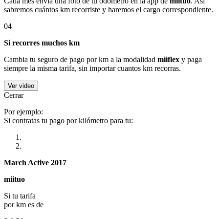
Cada mes envía una foto de tu odómetro en la app de
miituo
. Así
sabremos cuántos km recorriste y haremos el cargo correspondiente.
04
Si recorres muchos km
Cambia tu seguro de pago por km a la modalidad
miiflex
y paga
siempre la misma tarifa, sin importar cuantos km recorras.
Ver video
Cerrar
Por ejemplo:
Si contratas tu pago por kilómetro para tu:
March Active 2017
miituo
Si tu tarifa
por km es de