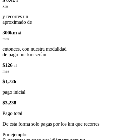
$ 0.42
x
km
y recorres un
aproximado de
300km
al
mes
entonces, con nuestra modalidad
de pago por km serían
$126
al
mes
$1,726
pago inicial
$3,238
Pago total
De esta forma solo pagas por los km que recorres.
Por ejemplo: