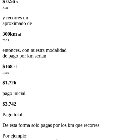
$ 0.56
x
km
y recorres un
aproximado de
300km
al
mes
entonces, con nuestra modalidad
de pago por km serían
$168
al
mes
$1,726
pago inicial
$3,742
Pago total
De esta forma solo pagas por los km que recorres.
Por ejemplo: