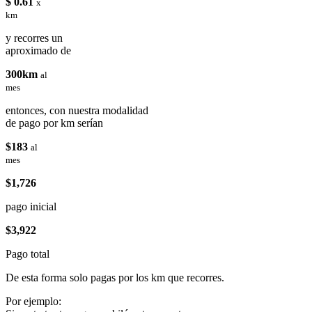
$ 0.61
x
km
y recorres un
aproximado de
300km
al
mes
entonces, con nuestra modalidad
de pago por km serían
$183
al
mes
$1,726
pago inicial
$3,922
Pago total
De esta forma solo pagas por los km que recorres.
Por ejemplo: