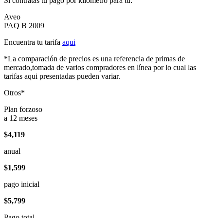
Si contratas tu pago por kilómetro para tu:
Aveo
PAQ B 2009
Encuentra tu tarifa
aqui
*La comparación de precios es una referencia de primas de
mercado,tomada de varios compradores en línea por lo cual las
tarifas aqui presentadas pueden variar.
Otros*
Plan forzoso
a 12 meses
$4,119
anual
$1,599
pago inicial
$5,799
Pago total