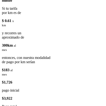
miituo
Si tu tarifa
por km es de
$ 0.61
x
km
y recorres un
aproximado de
300km
al
mes
entonces, con nuestra modalidad
de pago por km serían
$183
al
mes
$1,726
pago inicial
$3,922