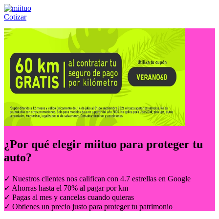
Cotizar
Llámanos al:
(55) 84-21-05-00
ó
800-953-00-59
¿Por qué elegir
miituo
para proteger tu
auto?
✓ Nuestros clientes nos califican con 4.7 estrellas en Google
✓ Ahorras hasta el 70% al pagar por km
✓ Pagas al mes y cancelas cuando quieras
✓ Obtienes un precio justo para proteger tu patrimonio