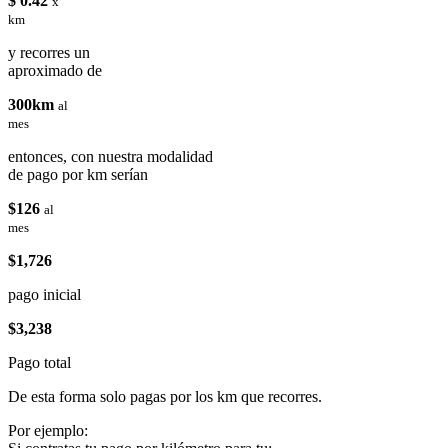
$ 0.42
x
km
y recorres un
aproximado de
300km
al
mes
entonces, con nuestra modalidad
de pago por km serían
$126
al
mes
$1,726
pago inicial
$3,238
Pago total
De esta forma solo pagas por los km que recorres.
Por ejemplo: