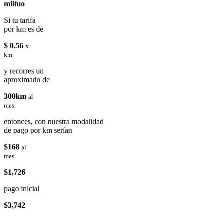
miituo
Si tu tarifa
por km es de
$ 0.56
x
km
y recorres un
aproximado de
300km
al
mes
entonces, con nuestra modalidad
de pago por km serían
$168
al
mes
$1,726
pago inicial
$3,742