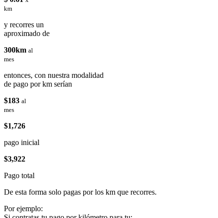
km
y recorres un
aproximado de
300km
al
mes
entonces, con nuestra modalidad
de pago por km serían
$183
al
mes
$1,726
pago inicial
$3,922
Pago total
De esta forma solo pagas por los km que recorres.
Por ejemplo:
Si contratas tu pago por kilómetro para tu: