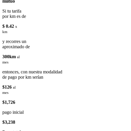
miituo
Si tu tarifa
por km es de
$ 0.42
x
km
y recorres un
aproximado de
300km
al
mes
entonces, con nuestra modalidad
de pago por km serían
$126
al
mes
$1,726
pago inicial
$3,238