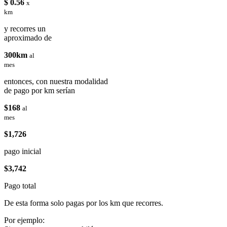
$ 0.56
x
km
y recorres un
aproximado de
300km
al
mes
entonces, con nuestra modalidad
de pago por km serían
$168
al
mes
$1,726
pago inicial
$3,742
Pago total
De esta forma solo pagas por los km que recorres.
Por ejemplo: