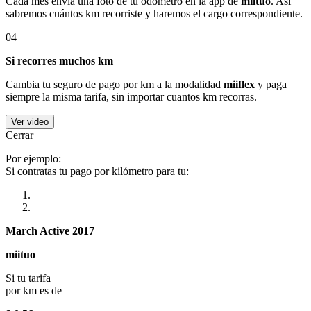
Cada mes envía una foto de tu odómetro en la app de
miituo
. Así
sabremos cuántos km recorriste y haremos el cargo correspondiente.
04
Si recorres muchos km
Cambia tu seguro de pago por km a la modalidad
miiflex
y paga
siempre la misma tarifa, sin importar cuantos km recorras.
Ver video
Cerrar
Por ejemplo:
Si contratas tu pago por kilómetro para tu:
March Active 2017
miituo
Si tu tarifa
por km es de