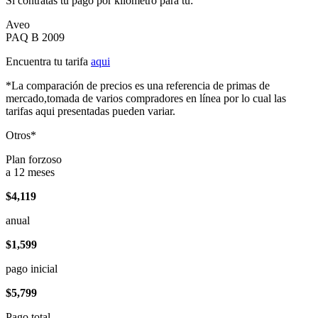
Si contratas tu pago por kilómetro para tu:
Aveo
PAQ B 2009
Encuentra tu tarifa
aqui
*La comparación de precios es una referencia de primas de
mercado,tomada de varios compradores en línea por lo cual las
tarifas aqui presentadas pueden variar.
Otros*
Plan forzoso
a 12 meses
$4,119
anual
$1,599
pago inicial
$5,799
Pago total