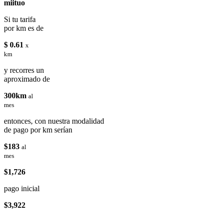
miituo
Si tu tarifa
por km es de
$ 0.61
x
km
y recorres un
aproximado de
300km
al
mes
entonces, con nuestra modalidad
de pago por km serían
$183
al
mes
$1,726
pago inicial
$3,922