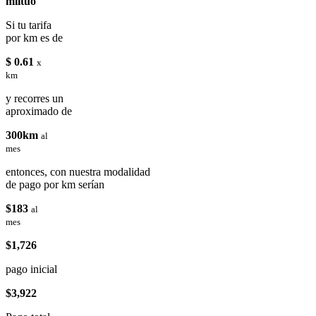
miituo
Si tu tarifa
por km es de
$ 0.61
x
km
y recorres un
aproximado de
300km
al
mes
entonces, con nuestra modalidad
de pago por km serían
$183
al
mes
$1,726
pago inicial
$3,922