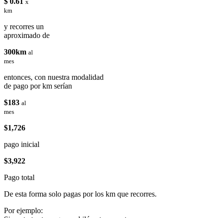
$ 0.61
x
km
y recorres un
aproximado de
300km
al
mes
entonces, con nuestra modalidad
de pago por km serían
$183
al
mes
$1,726
pago inicial
$3,922
Pago total
De esta forma solo pagas por los km que recorres.
Por ejemplo: