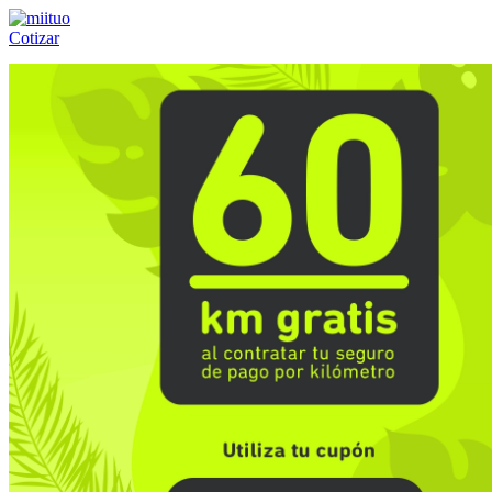
Cotizar
Llámanos al:
(55) 84-21-05-00
ó
800-953-00-59