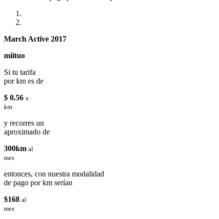
March Active 2017
miituo
Si tu tarifa
por km es de
$ 0.56
x
km
y recorres un
aproximado de
300km
al
mes
entonces, con nuestra modalidad
de pago por km serían
$168
al
mes