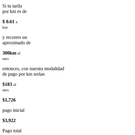
Si tu tarifa
por km es de
$ 0.61
x
km
y recorres un
aproximado de
300km
al
mes
entonces, con nuestra modalidad
de pago por km serían
$183
al
mes
$1,726
pago inicial
$3,922
Pago total