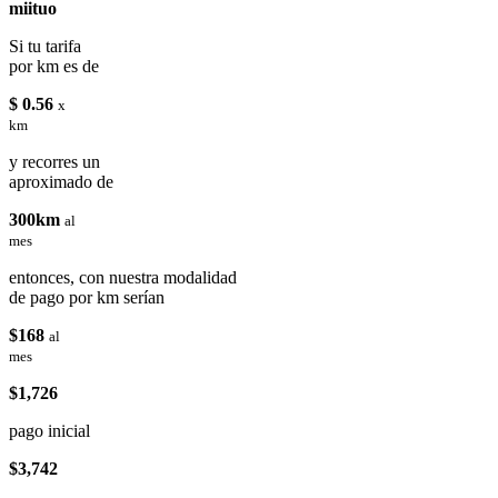
miituo
Si tu tarifa
por km es de
$ 0.56
x
km
y recorres un
aproximado de
300km
al
mes
entonces, con nuestra modalidad
de pago por km serían
$168
al
mes
$1,726
pago inicial
$3,742