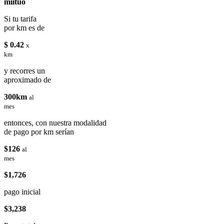
miituo
Si tu tarifa
por km es de
$ 0.42
x
km
y recorres un
aproximado de
300km
al
mes
entonces, con nuestra modalidad
de pago por km serían
$126
al
mes
$1,726
pago inicial
$3,238