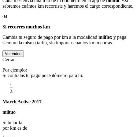
Cada mes envía una foto de tu odómetro en la app de
miituo
. Así
sabremos cuántos km recorriste y haremos el cargo correspondiente.
04
Si recorres muchos km
Cambia tu seguro de pago por km a la modalidad
miiflex
y paga
siempre la misma tarifa, sin importar cuantos km recorras.
Ver video
Cerrar
Por ejemplo:
Si contratas tu pago por kilómetro para tu:
March Active 2017
miituo
Si tu tarifa
por km es de