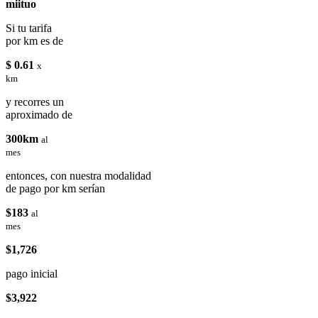
miituo
Si tu tarifa
por km es de
$ 0.61
x
km
y recorres un
aproximado de
300km
al
mes
entonces, con nuestra modalidad
de pago por km serían
$183
al
mes
$1,726
pago inicial
$3,922