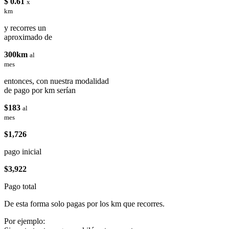
$ 0.61
x
km
y recorres un
aproximado de
300km
al
mes
entonces, con nuestra modalidad
de pago por km serían
$183
al
mes
$1,726
pago inicial
$3,922
Pago total
De esta forma solo pagas por los km que recorres.
Por ejemplo: