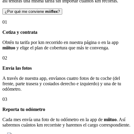
así tendrás una misma tarifa sin importar cuántos km recorras.
¿Por qué me conviene
miiflex
?
01
Cotiza y contrata
Obtén tu tarifa por km recorrido en nuestra página o en la app
miituo
y elige el plan de cobertura que más te convenga.
02
Envía las fotos
A través de nuestra app, envíanos cuatro fotos de tu coche (del
frente, parte trasera y costados derecho e izquierdo) y una de tu
odómetro.
03
Reporta tu odómetro
Cada mes envía una foto de tu odómetro en la app de
miituo
. Así
sabremos cuántos km recorriste y haremos el cargo correspondiente.