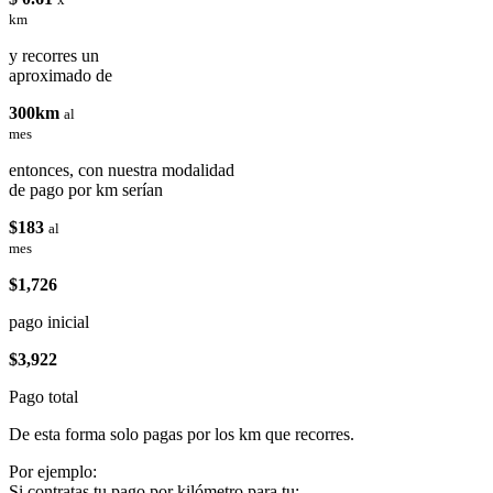
km
y recorres un
aproximado de
300km
al
mes
entonces, con nuestra modalidad
de pago por km serían
$183
al
mes
$1,726
pago inicial
$3,922
Pago total
De esta forma solo pagas por los km que recorres.
Por ejemplo:
Si contratas tu pago por kilómetro para tu: