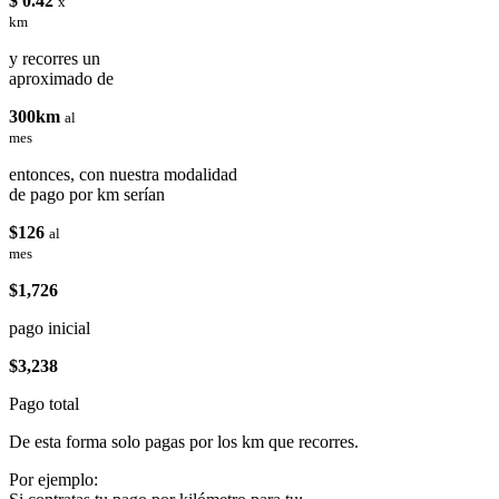
$ 0.42
x
km
y recorres un
aproximado de
300km
al
mes
entonces, con nuestra modalidad
de pago por km serían
$126
al
mes
$1,726
pago inicial
$3,238
Pago total
De esta forma solo pagas por los km que recorres.
Por ejemplo: