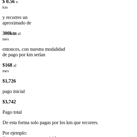
$ 0.56
x
km
y recorres un
aproximado de
300km
al
mes
entonces, con nuestra modalidad
de pago por km serían
$168
al
mes
$1,726
pago inicial
$3,742
Pago total
De esta forma solo pagas por los km que recorres.
Por ejemplo: