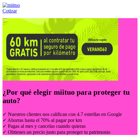
Cotizar
Llámanos al:
(55) 84-21-05-00
ó
800-953-00-59
¿Por qué elegir
miituo
para proteger tu
auto?
✓ Nuestros clientes nos califican con 4.7 estrellas en Google
✓ Ahorras hasta el 70% al pagar por km
✓ Pagas al mes y cancelas cuando quieras
✓ Obtienes un precio justo para proteger tu patrimonio