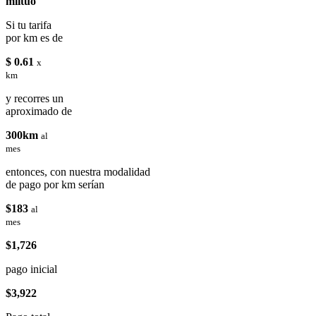
miituo
Si tu tarifa
por km es de
$ 0.61
x
km
y recorres un
aproximado de
300km
al
mes
entonces, con nuestra modalidad
de pago por km serían
$183
al
mes
$1,726
pago inicial
$3,922