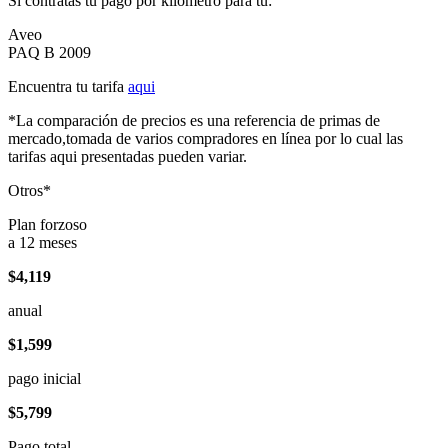
Si contratas tu pago por kilómetro para tu:
Aveo
PAQ B 2009
Encuentra tu tarifa
aqui
*La comparación de precios es una referencia de primas de
mercado,tomada de varios compradores en línea por lo cual las
tarifas aqui presentadas pueden variar.
Otros*
Plan forzoso
a 12 meses
$4,119
anual
$1,599
pago inicial
$5,799
Pago total