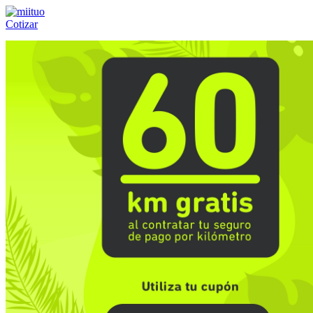
Cotizar
Llámanos al:
(55) 84-21-05-00
ó
800-953-00-59