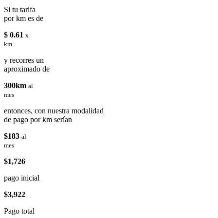
Si tu tarifa
por km es de
$ 0.61
x
km
y recorres un
aproximado de
300km
al
mes
entonces, con nuestra modalidad
de pago por km serían
$183
al
mes
$1,726
pago inicial
$3,922
Pago total