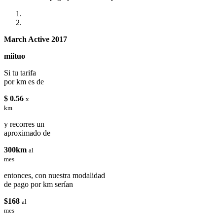
March Active 2017
miituo
Si tu tarifa
por km es de
$ 0.56
x
km
y recorres un
aproximado de
300km
al
mes
entonces, con nuestra modalidad
de pago por km serían
$168
al
mes