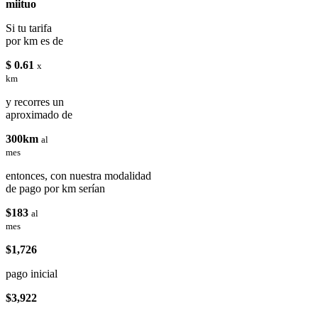
miituo
Si tu tarifa
por km es de
$ 0.61
x
km
y recorres un
aproximado de
300km
al
mes
entonces, con nuestra modalidad
de pago por km serían
$183
al
mes
$1,726
pago inicial
$3,922