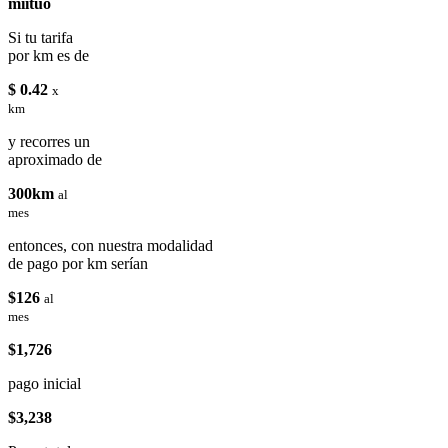
miituo
Si tu tarifa
por km es de
$ 0.42
x
km
y recorres un
aproximado de
300km
al
mes
entonces, con nuestra modalidad
de pago por km serían
$126
al
mes
$1,726
pago inicial
$3,238