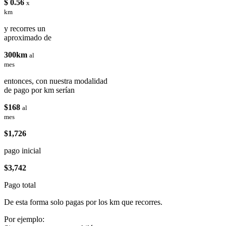
$ 0.56
x
km
y recorres un
aproximado de
300km
al
mes
entonces, con nuestra modalidad
de pago por km serían
$168
al
mes
$1,726
pago inicial
$3,742
Pago total
De esta forma solo pagas por los km que recorres.
Por ejemplo: