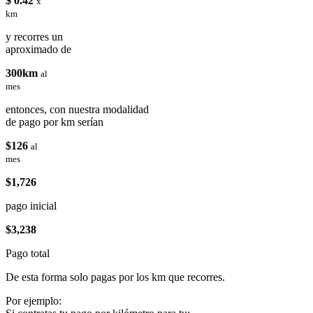
$ 0.42
x
km
y recorres un
aproximado de
300km
al
mes
entonces, con nuestra modalidad
de pago por km serían
$126
al
mes
$1,726
pago inicial
$3,238
Pago total
De esta forma solo pagas por los km que recorres.
Por ejemplo: