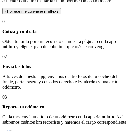
así tendrás una misma tarifa sin importar cuántos km recorras.
¿Por qué me conviene
miiflex
?
01
Cotiza y contrata
Obtén tu tarifa por km recorrido en nuestra página o en la app
miituo
y elige el plan de cobertura que más te convenga.
02
Envía las fotos
A través de nuestra app, envíanos cuatro fotos de tu coche (del
frente, parte trasera y costados derecho e izquierdo) y una de tu
odómetro.
03
Reporta tu odómetro
Cada mes envía una foto de tu odómetro en la app de
miituo
. Así
sabremos cuántos km recorriste y haremos el cargo correspondiente.