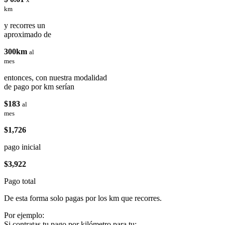
km
y recorres un
aproximado de
300km
al
mes
entonces, con nuestra modalidad
de pago por km serían
$183
al
mes
$1,726
pago inicial
$3,922
Pago total
De esta forma solo pagas por los km que recorres.
Por ejemplo:
Si contratas tu pago por kilómetro para tu: