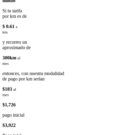
miituo
Si tu tarifa
por km es de
$ 0.61
x
km
y recorres un
aproximado de
300km
al
mes
entonces, con nuestra modalidad
de pago por km serían
$183
al
mes
$1,726
pago inicial
$3,922