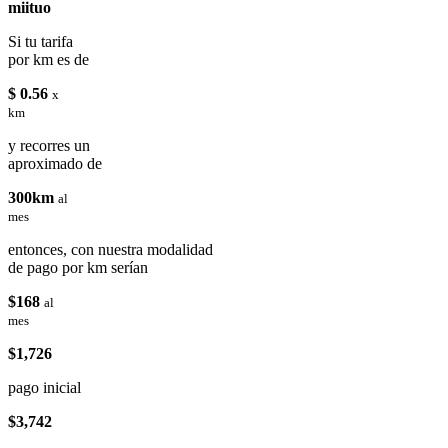
miituo
Si tu tarifa
por km es de
$ 0.56
x
km
y recorres un
aproximado de
300km
al
mes
entonces, con nuestra modalidad
de pago por km serían
$168
al
mes
$1,726
pago inicial
$3,742