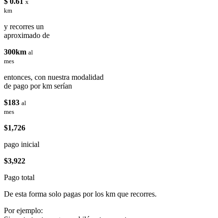
$ 0.61
x
km
y recorres un
aproximado de
300km
al
mes
entonces, con nuestra modalidad
de pago por km serían
$183
al
mes
$1,726
pago inicial
$3,922
Pago total
De esta forma solo pagas por los km que recorres.
Por ejemplo: