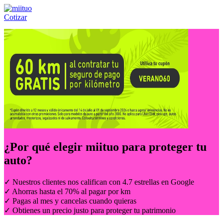
Cotizar
Llámanos al:
(55) 84-21-05-00
ó
800-953-00-59
¿Por qué elegir
miituo
para proteger tu
auto?
✓ Nuestros clientes nos califican con 4.7 estrellas en Google
✓ Ahorras hasta el 70% al pagar por km
✓ Pagas al mes y cancelas cuando quieras
✓ Obtienes un precio justo para proteger tu patrimonio