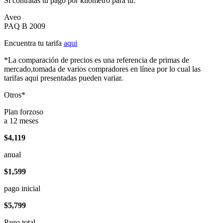
Si contratas tu pago por kilómetro para tu:
Aveo
PAQ B 2009
Encuentra tu tarifa
aqui
*La comparación de precios es una referencia de primas de
mercado,tomada de varios compradores en línea por lo cual las
tarifas aqui presentadas pueden variar.
Otros*
Plan forzoso
a 12 meses
$4,119
anual
$1,599
pago inicial
$5,799
Pago total