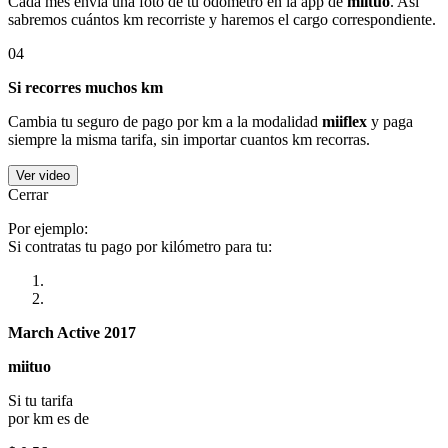
Cada mes envía una foto de tu odómetro en la app de
miituo
. Así
sabremos cuántos km recorriste y haremos el cargo correspondiente.
04
Si recorres muchos km
Cambia tu seguro de pago por km a la modalidad
miiflex
y paga
siempre la misma tarifa, sin importar cuantos km recorras.
Ver video
Cerrar
Por ejemplo:
Si contratas tu pago por kilómetro para tu:
March Active 2017
miituo
Si tu tarifa
por km es de