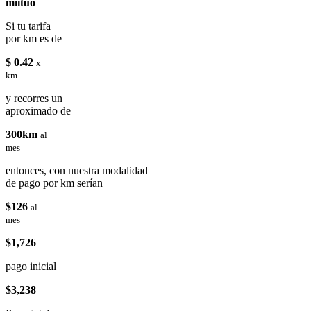
miituo
Si tu tarifa
por km es de
$ 0.42
x
km
y recorres un
aproximado de
300km
al
mes
entonces, con nuestra modalidad
de pago por km serían
$126
al
mes
$1,726
pago inicial
$3,238