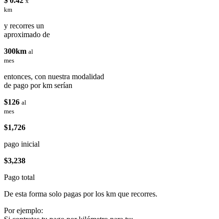
$ 0.42
x
km
y recorres un
aproximado de
300km
al
mes
entonces, con nuestra modalidad
de pago por km serían
$126
al
mes
$1,726
pago inicial
$3,238
Pago total
De esta forma solo pagas por los km que recorres.
Por ejemplo: