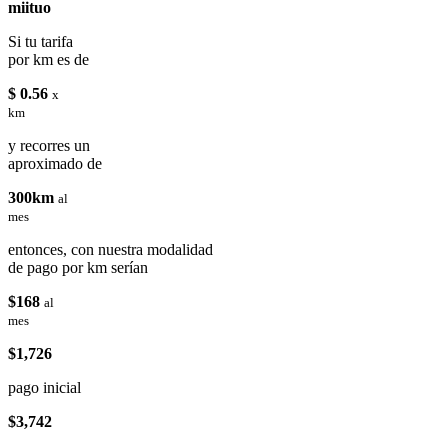
miituo
Si tu tarifa
por km es de
$ 0.56
x
km
y recorres un
aproximado de
300km
al
mes
entonces, con nuestra modalidad
de pago por km serían
$168
al
mes
$1,726
pago inicial
$3,742