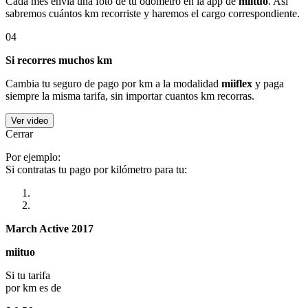
Cada mes envía una foto de tu odómetro en la app de
miituo
. Así
sabremos cuántos km recorriste y haremos el cargo correspondiente.
04
Si recorres muchos km
Cambia tu seguro de pago por km a la modalidad
miiflex
y paga
siempre la misma tarifa, sin importar cuantos km recorras.
Ver video
Cerrar
Por ejemplo:
Si contratas tu pago por kilómetro para tu:
March Active 2017
miituo
Si tu tarifa
por km es de