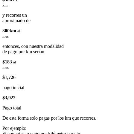
km
y recorres un
aproximado de
300km
al
mes
entonces, con nuestra modalidad
de pago por km serían
$183
al
mes
$1,726
pago inicial
$3,922
Pago total
De esta forma solo pagas por los km que recorres.
Por ejemplo:
Si contratas tu pago por kilómetro para tu: