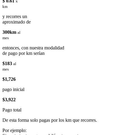
$ 0.61
x
km
y recorres un
aproximado de
300km
al
mes
entonces, con nuestra modalidad
de pago por km serían
$183
al
mes
$1,726
pago inicial
$3,922
Pago total
De esta forma solo pagas por los km que recorres.
Por ejemplo: