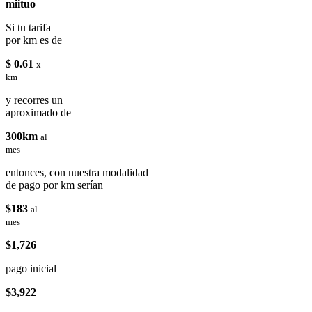
miituo
Si tu tarifa
por km es de
$ 0.61
x
km
y recorres un
aproximado de
300km
al
mes
entonces, con nuestra modalidad
de pago por km serían
$183
al
mes
$1,726
pago inicial
$3,922