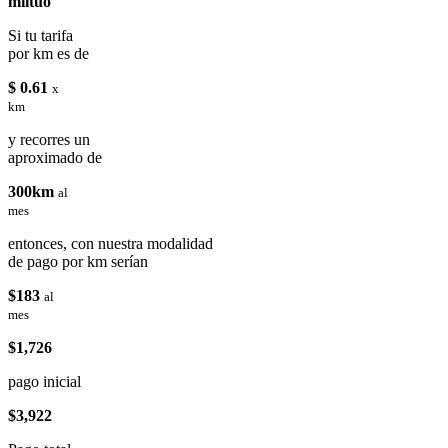
miituo
Si tu tarifa
por km es de
$ 0.61
x
km
y recorres un
aproximado de
300km
al
mes
entonces, con nuestra modalidad
de pago por km serían
$183
al
mes
$1,726
pago inicial
$3,922