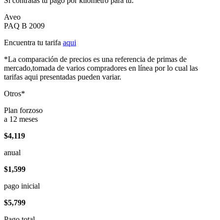
Si contratas tu pago por kilómetro para tu:
Aveo
PAQ B 2009
Encuentra tu tarifa
aqui
*La comparación de precios es una referencia de primas de
mercado,tomada de varios compradores en línea por lo cual las
tarifas aqui presentadas pueden variar.
Otros*
Plan forzoso
a 12 meses
$4,119
anual
$1,599
pago inicial
$5,799
Pago total