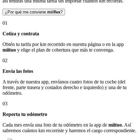
así tendrás una misma tarifa sin importar cuántos km recorras.
¿Por qué me conviene
miiflex
?
01
Cotiza y contrata
Obtén tu tarifa por km recorrido en nuestra página o en la app
miituo
y elige el plan de cobertura que más te convenga.
02
Envía las fotos
A través de nuestra app, envíanos cuatro fotos de tu coche (del
frente, parte trasera y costados derecho e izquierdo) y una de tu
odómetro.
03
Reporta tu odómetro
Cada mes envía una foto de tu odómetro en la app de
miituo
. Así
sabremos cuántos km recorriste y haremos el cargo correspondiente.