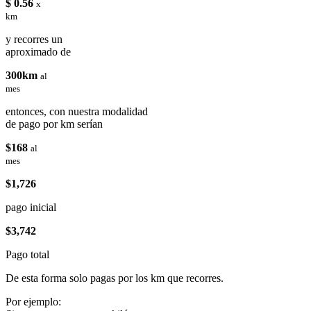
$ 0.56
x
km
y recorres un
aproximado de
300km
al
mes
entonces, con nuestra modalidad
de pago por km serían
$168
al
mes
$1,726
pago inicial
$3,742
Pago total
De esta forma solo pagas por los km que recorres.
Por ejemplo: