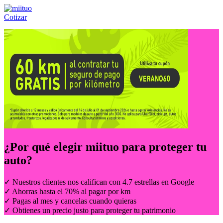
Cotizar
Llámanos al:
(55) 84-21-05-00
ó
800-953-00-59
¿Por qué elegir
miituo
para proteger tu
auto?
✓ Nuestros clientes nos califican con 4.7 estrellas en Google
✓ Ahorras hasta el 70% al pagar por km
✓ Pagas al mes y cancelas cuando quieras
✓ Obtienes un precio justo para proteger tu patrimonio