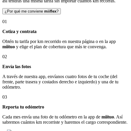
así tendrás una misma tarifa sin importar cuántos km recorras.
¿Por qué me conviene
miiflex
?
01
Cotiza y contrata
Obtén tu tarifa por km recorrido en nuestra página o en la app
miituo
y elige el plan de cobertura que más te convenga.
02
Envía las fotos
A través de nuestra app, envíanos cuatro fotos de tu coche (del
frente, parte trasera y costados derecho e izquierdo) y una de tu
odómetro.
03
Reporta tu odómetro
Cada mes envía una foto de tu odómetro en la app de
miituo
. Así
sabremos cuántos km recorriste y haremos el cargo correspondiente.