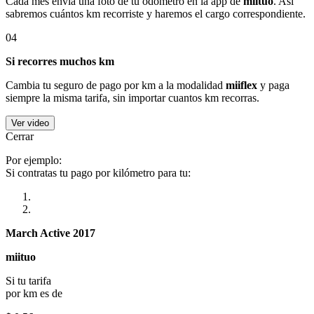
Cada mes envía una foto de tu odómetro en la app de
miituo
. Así
sabremos cuántos km recorriste y haremos el cargo correspondiente.
04
Si recorres muchos km
Cambia tu seguro de pago por km a la modalidad
miiflex
y paga
siempre la misma tarifa, sin importar cuantos km recorras.
Ver video
Cerrar
Por ejemplo:
Si contratas tu pago por kilómetro para tu:
March Active 2017
miituo
Si tu tarifa
por km es de