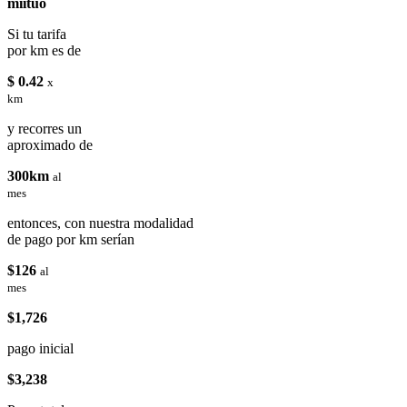
miituo
Si tu tarifa
por km es de
$ 0.42
x
km
y recorres un
aproximado de
300km
al
mes
entonces, con nuestra modalidad
de pago por km serían
$126
al
mes
$1,726
pago inicial
$3,238