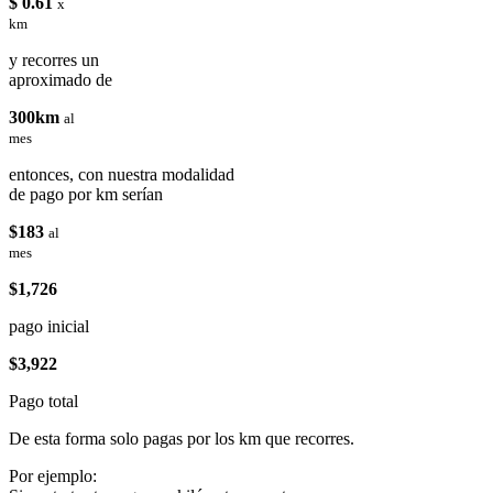
$ 0.61
x
km
y recorres un
aproximado de
300km
al
mes
entonces, con nuestra modalidad
de pago por km serían
$183
al
mes
$1,726
pago inicial
$3,922
Pago total
De esta forma solo pagas por los km que recorres.
Por ejemplo: