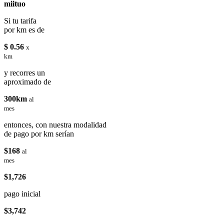
miituo
Si tu tarifa
por km es de
$ 0.56
x
km
y recorres un
aproximado de
300km
al
mes
entonces, con nuestra modalidad
de pago por km serían
$168
al
mes
$1,726
pago inicial
$3,742