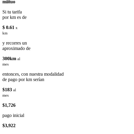
miituo
Si tu tarifa
por km es de
$ 0.61
x
km
y recorres un
aproximado de
300km
al
mes
entonces, con nuestra modalidad
de pago por km serían
$183
al
mes
$1,726
pago inicial
$3,922