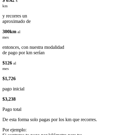
$ 0.42
x
km
y recorres un
aproximado de
300km
al
mes
entonces, con nuestra modalidad
de pago por km serían
$126
al
mes
$1,726
pago inicial
$3,238
Pago total
De esta forma solo pagas por los km que recorres.
Por ejemplo: