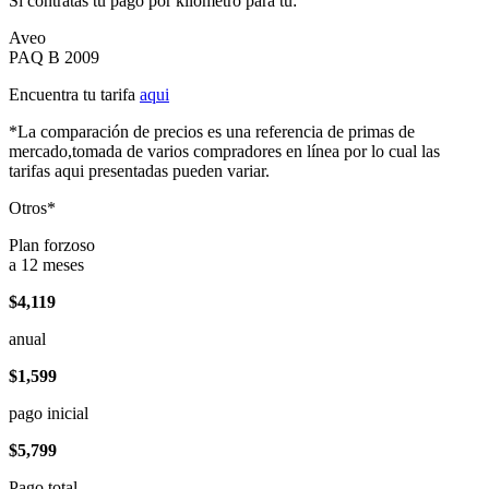
Si contratas tu pago por kilómetro para tu:
Aveo
PAQ B 2009
Encuentra tu tarifa
aqui
*La comparación de precios es una referencia de primas de
mercado,tomada de varios compradores en línea por lo cual las
tarifas aqui presentadas pueden variar.
Otros*
Plan forzoso
a 12 meses
$4,119
anual
$1,599
pago inicial
$5,799
Pago total