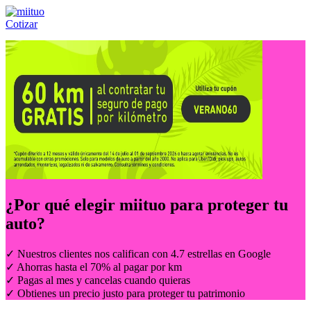
Cotizar
Llámanos al:
(55) 84-21-05-00
ó
800-953-00-59
¿Por qué elegir
miituo
para proteger tu
auto?
✓ Nuestros clientes nos califican con 4.7 estrellas en Google
✓ Ahorras hasta el 70% al pagar por km
✓ Pagas al mes y cancelas cuando quieras
✓ Obtienes un precio justo para proteger tu patrimonio