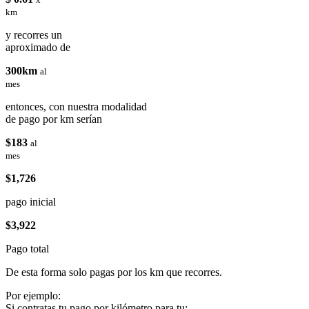
km
y recorres un
aproximado de
300km
al
mes
entonces, con nuestra modalidad
de pago por km serían
$183
al
mes
$1,726
pago inicial
$3,922
Pago total
De esta forma solo pagas por los km que recorres.
Por ejemplo:
Si contratas tu pago por kilómetro para tu: