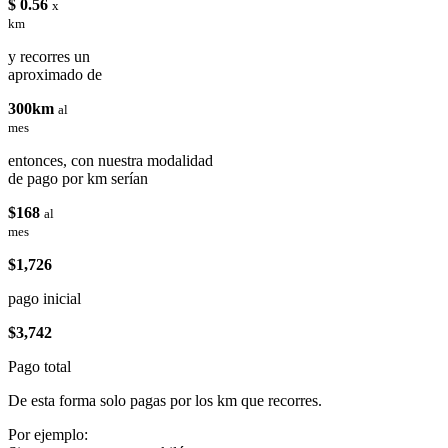
$ 0.56
x
km
y recorres un
aproximado de
300km
al
mes
entonces, con nuestra modalidad
de pago por km serían
$168
al
mes
$1,726
pago inicial
$3,742
Pago total
De esta forma solo pagas por los km que recorres.
Por ejemplo: