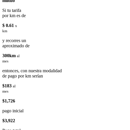
miituo
Si tu tarifa
por km es de
$ 0.61
x
km
y recorres un
aproximado de
300km
al
mes
entonces, con nuestra modalidad
de pago por km serían
$183
al
mes
$1,726
pago inicial
$3,922