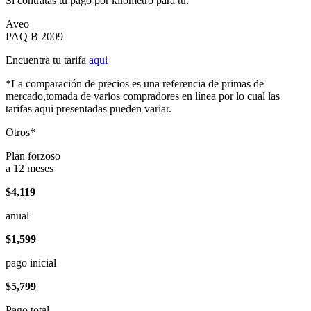
Si contratas tu pago por kilómetro para tu:
Aveo
PAQ B 2009
Encuentra tu tarifa
aqui
*La comparación de precios es una referencia de primas de
mercado,tomada de varios compradores en línea por lo cual las
tarifas aqui presentadas pueden variar.
Otros*
Plan forzoso
a 12 meses
$4,119
anual
$1,599
pago inicial
$5,799
Pago total