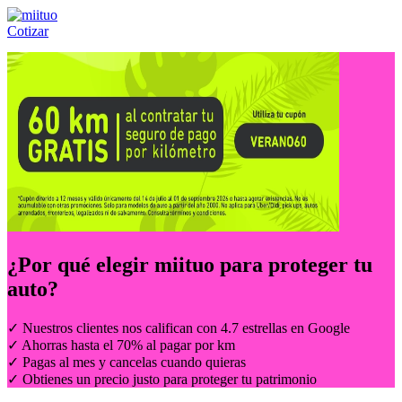
Cotizar
Llámanos al:
(55) 84-21-05-00
ó
800-953-00-59
¿Por qué elegir
miituo
para proteger tu
auto?
✓ Nuestros clientes nos califican con 4.7 estrellas en Google
✓ Ahorras hasta el 70% al pagar por km
✓ Pagas al mes y cancelas cuando quieras
✓ Obtienes un precio justo para proteger tu patrimonio