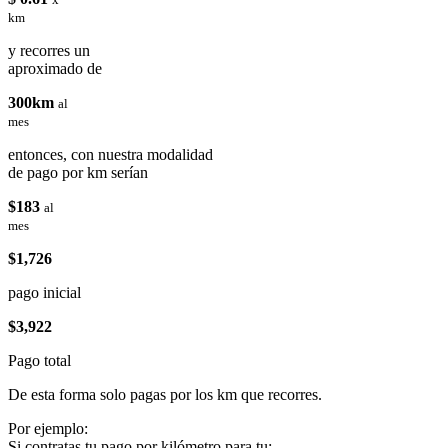
km
y recorres un
aproximado de
300km
al
mes
entonces, con nuestra modalidad
de pago por km serían
$183
al
mes
$1,726
pago inicial
$3,922
Pago total
De esta forma solo pagas por los km que recorres.
Por ejemplo:
Si contratas tu pago por kilómetro para tu: