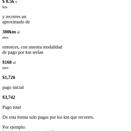
$ 0.56
x
km
y recorres un
aproximado de
300km
al
mes
entonces, con nuestra modalidad
de pago por km serían
$168
al
mes
$1,726
pago inicial
$3,742
Pago total
De esta forma solo pagas por los km que recorres.
Por ejemplo: