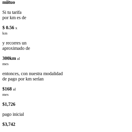
miituo
Si tu tarifa
por km es de
$ 0.56
x
km
y recorres un
aproximado de
300km
al
mes
entonces, con nuestra modalidad
de pago por km serían
$168
al
mes
$1,726
pago inicial
$3,742