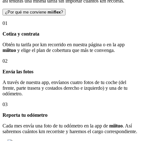
así tendrás una misma tarifa sin importar cuántos km recorras.
¿Por qué me conviene
miiflex
?
01
Cotiza y contrata
Obtén tu tarifa por km recorrido en nuestra página o en la app
miituo
y elige el plan de cobertura que más te convenga.
02
Envía las fotos
A través de nuestra app, envíanos cuatro fotos de tu coche (del
frente, parte trasera y costados derecho e izquierdo) y una de tu
odómetro.
03
Reporta tu odómetro
Cada mes envía una foto de tu odómetro en la app de
miituo
. Así
sabremos cuántos km recorriste y haremos el cargo correspondiente.