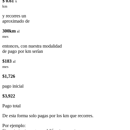
$ 0.61
x
km
y recorres un
aproximado de
300km
al
mes
entonces, con nuestra modalidad
de pago por km serían
$183
al
mes
$1,726
pago inicial
$3,922
Pago total
De esta forma solo pagas por los km que recorres.
Por ejemplo: