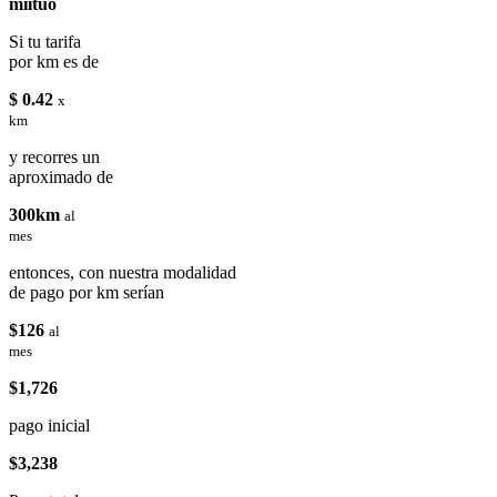
miituo
Si tu tarifa
por km es de
$ 0.42
x
km
y recorres un
aproximado de
300km
al
mes
entonces, con nuestra modalidad
de pago por km serían
$126
al
mes
$1,726
pago inicial
$3,238