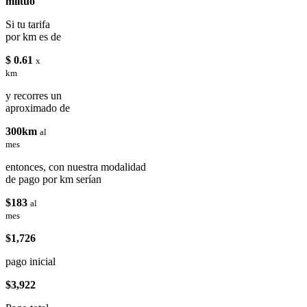
miituo
Si tu tarifa
por km es de
$ 0.61
x
km
y recorres un
aproximado de
300km
al
mes
entonces, con nuestra modalidad
de pago por km serían
$183
al
mes
$1,726
pago inicial
$3,922