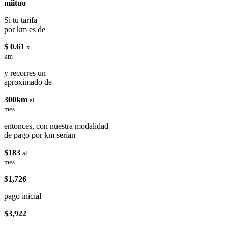
miituo
Si tu tarifa
por km es de
$ 0.61
x
km
y recorres un
aproximado de
300km
al
mes
entonces, con nuestra modalidad
de pago por km serían
$183
al
mes
$1,726
pago inicial
$3,922