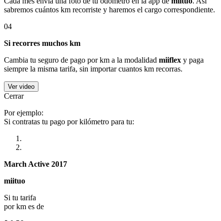
Cada mes envía una foto de tu odómetro en la app de
miituo
. Así
sabremos cuántos km recorriste y haremos el cargo correspondiente.
04
Si recorres muchos km
Cambia tu seguro de pago por km a la modalidad
miiflex
y paga
siempre la misma tarifa, sin importar cuantos km recorras.
Ver video
Cerrar
Por ejemplo:
Si contratas tu pago por kilómetro para tu:
March Active 2017
miituo
Si tu tarifa
por km es de