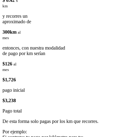
$ 0.42
x
km
y recorres un
aproximado de
300km
al
mes
entonces, con nuestra modalidad
de pago por km serían
$126
al
mes
$1,726
pago inicial
$3,238
Pago total
De esta forma solo pagas por los km que recorres.
Por ejemplo: