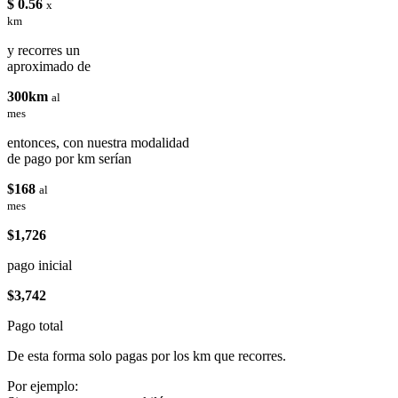
$ 0.56
x
km
y recorres un
aproximado de
300km
al
mes
entonces, con nuestra modalidad
de pago por km serían
$168
al
mes
$1,726
pago inicial
$3,742
Pago total
De esta forma solo pagas por los km que recorres.
Por ejemplo: