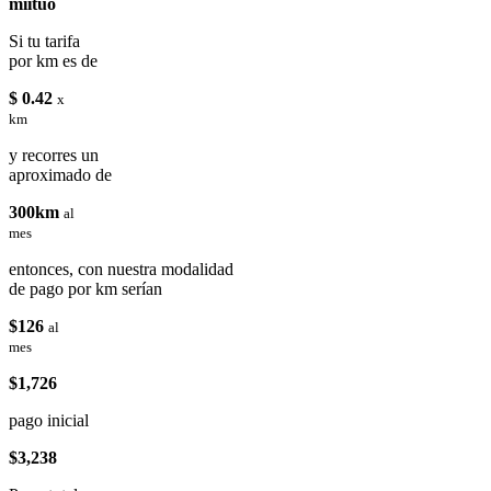
miituo
Si tu tarifa
por km es de
$ 0.42
x
km
y recorres un
aproximado de
300km
al
mes
entonces, con nuestra modalidad
de pago por km serían
$126
al
mes
$1,726
pago inicial
$3,238