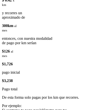
$ 0.42
x
km
y recorres un
aproximado de
300km
al
mes
entonces, con nuestra modalidad
de pago por km serían
$126
al
mes
$1,726
pago inicial
$3,238
Pago total
De esta forma solo pagas por los km que recorres.
Por ejemplo: