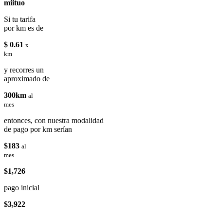
miituo
Si tu tarifa
por km es de
$ 0.61
x
km
y recorres un
aproximado de
300km
al
mes
entonces, con nuestra modalidad
de pago por km serían
$183
al
mes
$1,726
pago inicial
$3,922