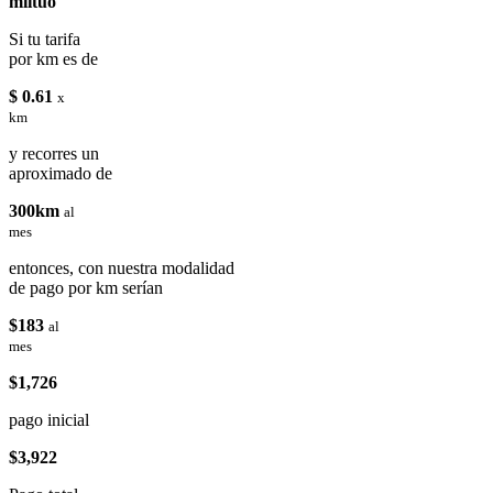
miituo
Si tu tarifa
por km es de
$ 0.61
x
km
y recorres un
aproximado de
300km
al
mes
entonces, con nuestra modalidad
de pago por km serían
$183
al
mes
$1,726
pago inicial
$3,922