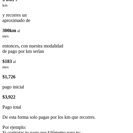
km
y recorres un
aproximado de
300km
al
mes
entonces, con nuestra modalidad
de pago por km serían
$183
al
mes
$1,726
pago inicial
$3,922
Pago total
De esta forma solo pagas por los km que recorres.
Por ejemplo:
Si contratas tu pago por kilómetro para tu: