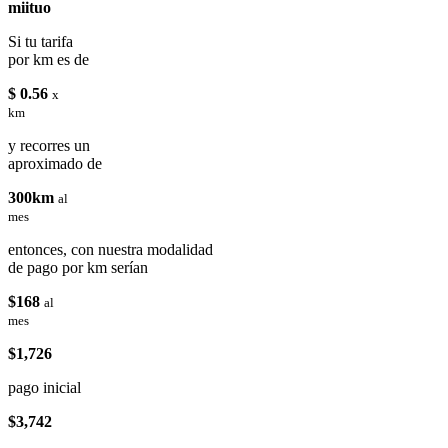
miituo
Si tu tarifa
por km es de
$ 0.56
x
km
y recorres un
aproximado de
300km
al
mes
entonces, con nuestra modalidad
de pago por km serían
$168
al
mes
$1,726
pago inicial
$3,742