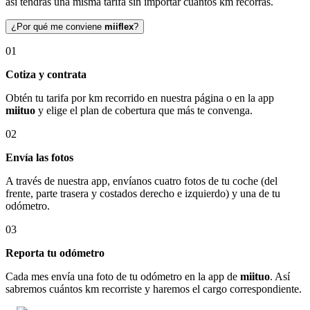
así tendrás una misma tarifa sin importar cuántos km recorras.
¿Por qué me conviene
miiflex
?
01
Cotiza y contrata
Obtén tu tarifa por km recorrido en nuestra página o en la app
miituo
y elige el plan de cobertura que más te convenga.
02
Envía las fotos
A través de nuestra app, envíanos cuatro fotos de tu coche (del
frente, parte trasera y costados derecho e izquierdo) y una de tu
odómetro.
03
Reporta tu odómetro
Cada mes envía una foto de tu odómetro en la app de
miituo
. Así
sabremos cuántos km recorriste y haremos el cargo correspondiente.