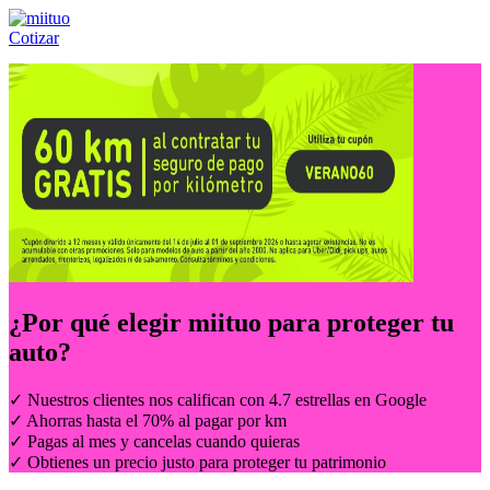
Cotizar
Llámanos al:
(55) 84-21-05-00
ó
800-953-00-59
¿Por qué elegir
miituo
para proteger tu
auto?
✓ Nuestros clientes nos califican con 4.7 estrellas en Google
✓ Ahorras hasta el 70% al pagar por km
✓ Pagas al mes y cancelas cuando quieras
✓ Obtienes un precio justo para proteger tu patrimonio