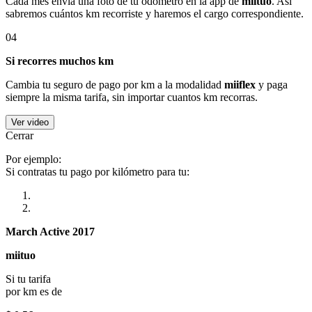
Cada mes envía una foto de tu odómetro en la app de
miituo
. Así
sabremos cuántos km recorriste y haremos el cargo correspondiente.
04
Si recorres muchos km
Cambia tu seguro de pago por km a la modalidad
miiflex
y paga
siempre la misma tarifa, sin importar cuantos km recorras.
Ver video
Cerrar
Por ejemplo:
Si contratas tu pago por kilómetro para tu:
March Active 2017
miituo
Si tu tarifa
por km es de