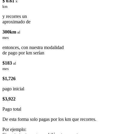
$ 0.61
x
km
y recorres un
aproximado de
300km
al
mes
entonces, con nuestra modalidad
de pago por km serían
$183
al
mes
$1,726
pago inicial
$3,922
Pago total
De esta forma solo pagas por los km que recorres.
Por ejemplo: