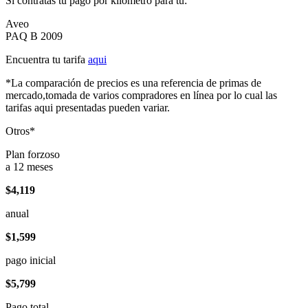
Si contratas tu pago por kilómetro para tu:
Aveo
PAQ B 2009
Encuentra tu tarifa
aqui
*La comparación de precios es una referencia de primas de
mercado,tomada de varios compradores en línea por lo cual las
tarifas aqui presentadas pueden variar.
Otros*
Plan forzoso
a 12 meses
$4,119
anual
$1,599
pago inicial
$5,799
Pago total