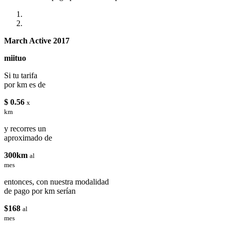
March Active 2017
miituo
Si tu tarifa
por km es de
$ 0.56
x
km
y recorres un
aproximado de
300km
al
mes
entonces, con nuestra modalidad
de pago por km serían
$168
al
mes