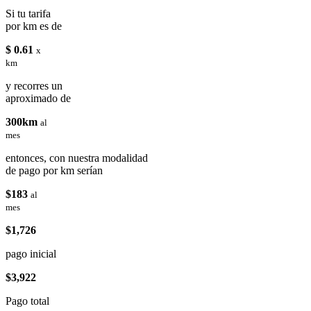
Si tu tarifa
por km es de
$ 0.61
x
km
y recorres un
aproximado de
300km
al
mes
entonces, con nuestra modalidad
de pago por km serían
$183
al
mes
$1,726
pago inicial
$3,922
Pago total