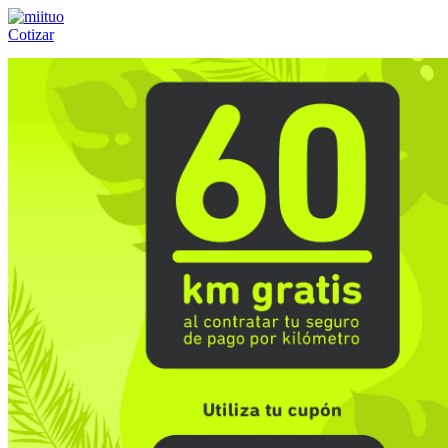
Cotizar
Llámanos al:
(55) 84-21-05-00
ó
800-953-00-59