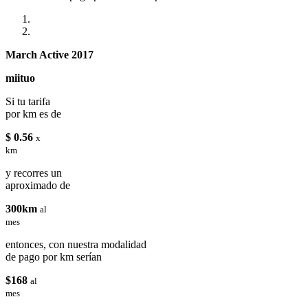
March Active 2017
miituo
Si tu tarifa
por km es de
$ 0.56
x
km
y recorres un
aproximado de
300km
al
mes
entonces, con nuestra modalidad
de pago por km serían
$168
al
mes