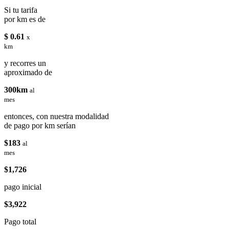
Si tu tarifa
por km es de
$ 0.61
x
km
y recorres un
aproximado de
300km
al
mes
entonces, con nuestra modalidad
de pago por km serían
$183
al
mes
$1,726
pago inicial
$3,922
Pago total