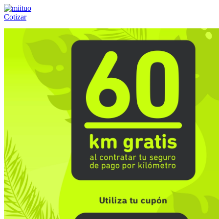
Cotizar
Llámanos al:
(55) 84-21-05-00
ó
800-953-00-59