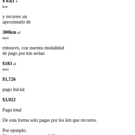
$ 0.61
x
km
y recorres un
aproximado de
300km
al
mes
entonces, con nuestra modalidad
de pago por km serían
$183
al
mes
$1,726
pago inicial
$3,922
Pago total
De esta forma solo pagas por los km que recorres.
Por ejemplo: