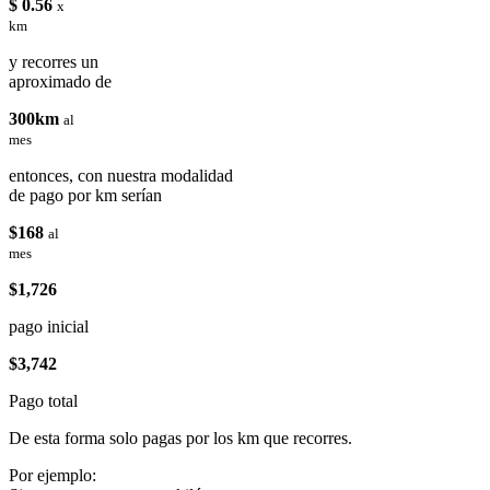
$ 0.56
x
km
y recorres un
aproximado de
300km
al
mes
entonces, con nuestra modalidad
de pago por km serían
$168
al
mes
$1,726
pago inicial
$3,742
Pago total
De esta forma solo pagas por los km que recorres.
Por ejemplo: