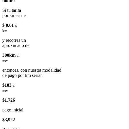
miituo
Si tu tarifa
por km es de
$ 0.61
x
km
y recorres un
aproximado de
300km
al
mes
entonces, con nuestra modalidad
de pago por km serían
$183
al
mes
$1,726
pago inicial
$3,922