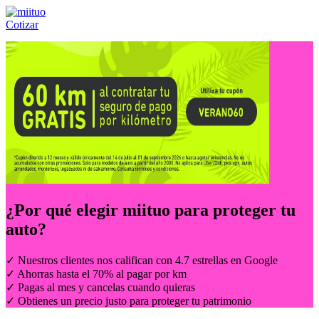
Cotizar
Llámanos al:
(55) 84-21-05-00
ó
800-953-00-59
¿Por qué elegir
miituo
para proteger tu
auto?
✓ Nuestros clientes nos califican con 4.7 estrellas en Google
✓ Ahorras hasta el 70% al pagar por km
✓ Pagas al mes y cancelas cuando quieras
✓ Obtienes un precio justo para proteger tu patrimonio