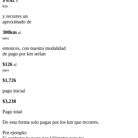
$ 0.42
x
km
y recorres un
aproximado de
300km
al
mes
entonces, con nuestra modalidad
de pago por km serían
$126
al
mes
$1,726
pago inicial
$3,238
Pago total
De esta forma solo pagas por los km que recorres.
Por ejemplo: