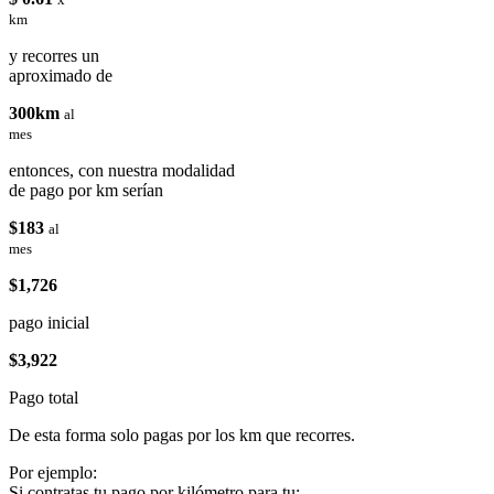
km
y recorres un
aproximado de
300km
al
mes
entonces, con nuestra modalidad
de pago por km serían
$183
al
mes
$1,726
pago inicial
$3,922
Pago total
De esta forma solo pagas por los km que recorres.
Por ejemplo:
Si contratas tu pago por kilómetro para tu: