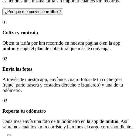
así tendrás una misma tarifa sin importar cuántos km recorras.
¿Por qué me conviene
miiflex
?
01
Cotiza y contrata
Obtén tu tarifa por km recorrido en nuestra página o en la app
miituo
y elige el plan de cobertura que más te convenga.
02
Envía las fotos
A través de nuestra app, envíanos cuatro fotos de tu coche (del
frente, parte trasera y costados derecho e izquierdo) y una de tu
odómetro.
03
Reporta tu odómetro
Cada mes envía una foto de tu odómetro en la app de
miituo
. Así
sabremos cuántos km recorriste y haremos el cargo correspondiente.