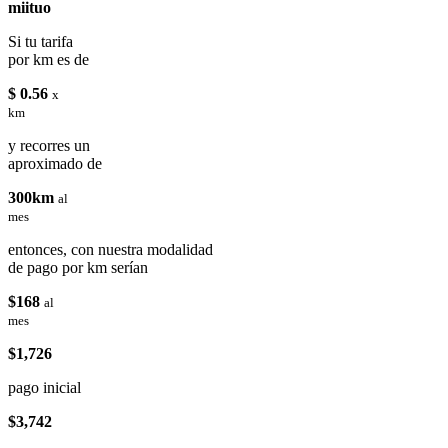
miituo
Si tu tarifa
por km es de
$ 0.56
x
km
y recorres un
aproximado de
300km
al
mes
entonces, con nuestra modalidad
de pago por km serían
$168
al
mes
$1,726
pago inicial
$3,742