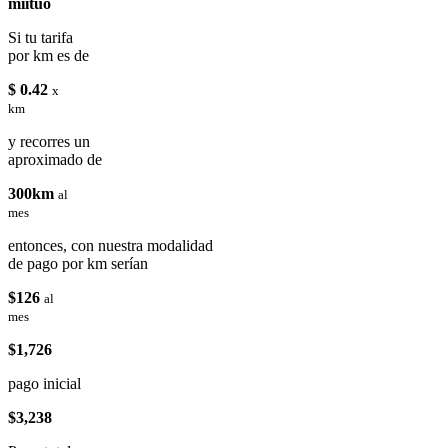
miituo
Si tu tarifa
por km es de
$ 0.42
x
km
y recorres un
aproximado de
300km
al
mes
entonces, con nuestra modalidad
de pago por km serían
$126
al
mes
$1,726
pago inicial
$3,238