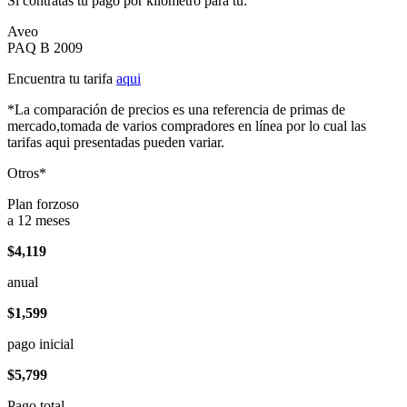
Si contratas tu pago por kilómetro para tu:
Aveo
PAQ B 2009
Encuentra tu tarifa
aqui
*La comparación de precios es una referencia de primas de
mercado,tomada de varios compradores en línea por lo cual las
tarifas aqui presentadas pueden variar.
Otros*
Plan forzoso
a 12 meses
$4,119
anual
$1,599
pago inicial
$5,799
Pago total