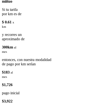
miituo
Si tu tarifa
por km es de
$ 0.61
x
km
y recorres un
aproximado de
300km
al
mes
entonces, con nuestra modalidad
de pago por km serían
$183
al
mes
$1,726
pago inicial
$3,922