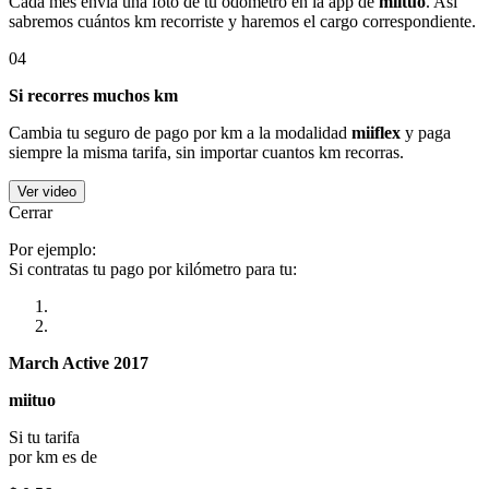
Cada mes envía una foto de tu odómetro en la app de
miituo
. Así
sabremos cuántos km recorriste y haremos el cargo correspondiente.
04
Si recorres muchos km
Cambia tu seguro de pago por km a la modalidad
miiflex
y paga
siempre la misma tarifa, sin importar cuantos km recorras.
Ver video
Cerrar
Por ejemplo:
Si contratas tu pago por kilómetro para tu:
March Active 2017
miituo
Si tu tarifa
por km es de